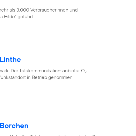
 mehr als 3.000 Verbraucherinnen und
 Hilde“ geführt
Linthe
mark: Der Telekommunikationsanbieter O
2
lfunkstandort in Betrieb genommen
 Borchen