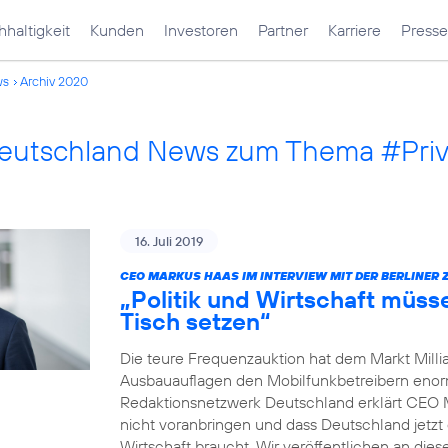
haltigkeit
Kunden
Investoren
Partner
Karriere
Presse
ws
Archiv 2020
Deutschland News zum Thema #Pri
16. Juli 2019
CEO MARKUS HAAS IM INTERVIEW MIT DER BERLINER 
„Politik und Wirtschaft müss
Tisch setzen“
Die teure Frequenzauktion hat dem Markt Millia
Ausbauauflagen den Mobilfunkbetreibern enorm 
Redaktionsnetzwerk Deutschland erklärt CEO 
nicht voranbringen und dass Deutschland jetzt 
Wirtschaft braucht. Wir veröffentlichen an dies