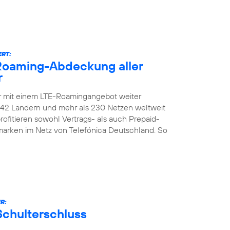
ERT:
-Roaming-Abdeckung aller
r
er mit einem LTE-Roamingangebot weiter
n 142 Ländern und mehr als 230 Netzen weltweit
ofitieren sowohl Vertrags- als auch Prepaid-
marken im Netz von Telefónica Deutschland. So
R:
Schulterschluss