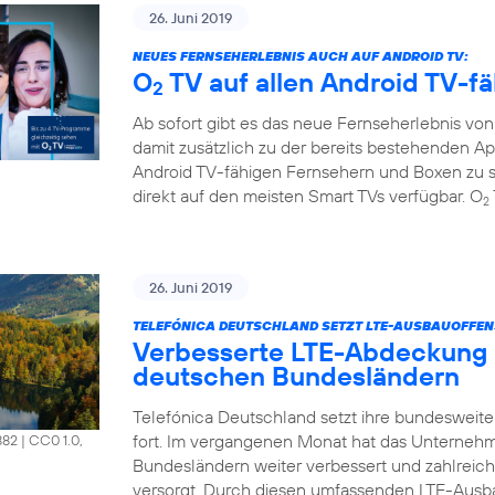
26. Juni 2019
NEUES FERNSEHERLEBNIS AUCH AUF ANDROID TV:
O
TV auf allen Android TV-f
2
Ab sofort gibt es das neue Fernseherlebnis vo
damit zusätzlich zu der bereits bestehenden A
Android TV-fähigen Fernsehern und Boxen zu s
direkt auf den meisten Smart TVs verfügbar. O
2
26. Juni 2019
TELEFÓNICA DEUTSCHLAND SETZT LTE-AUSBAUOFFENS
Verbesserte LTE-Abdeckung 
deutschen Bundesländern
Telefónica Deutschland setzt ihre bundesweit
fort. Im vergangenen Monat hat das Unterneh
882
|
CC0 1.0,
Bundesländern weiter verbessert und zahlrei
versorgt. Durch diesen umfassenden LTE-Ausb