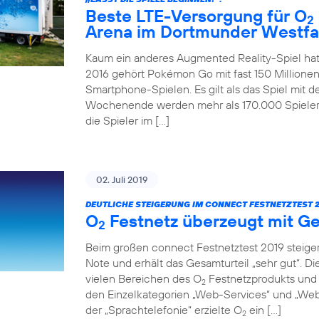
Beste LTE-Versorgung für O
2
Arena im Dortmunder Westfa
Kaum ein anderes Augmented Reality-Spiel hat
2016 gehört Pokémon Go mit fast 150 Millionen
Smartphone-Spielen. Es gilt als das Spiel mit 
Wochenende werden mehr als 170.000 Spieler 
die Spieler im […]
02. Juli 2019
DEUTLICHE STEIGERUNG IM CONNECT FESTNETZTEST 2
O
Festnetz überzeugt mit Ge
2
Beim großen connect Festnetztest 2019 steiger
Note und erhält das Gesamturteil „sehr gut“. D
vielen Bereichen des O
Festnetzprodukts und 
2
den Einzelkategorien „Web-Services“ und „Web-
der „Sprachtelefonie“ erzielte O
ein […]
2