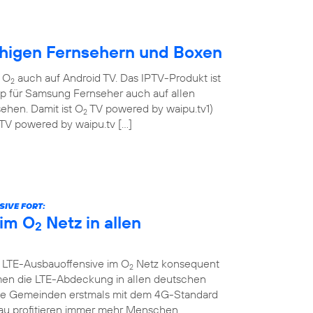
ähigen Fernsehern und Boxen
n O
auch auf Android TV. Das IPTV-Produkt ist
2
pp für Samsung Fernseher auch auf allen
ehen. Damit ist O
TV powered by waipu.tv1)
2
TV powered by waipu.tv […]
IVE FORT:
im O
Netz in allen
2
e LTE-Ausbauoffensive im O
Netz konsequent
2
men die LTE-Abdeckung in allen deutschen
che Gemeinden erstmals mit dem 4G-Standard
au profitieren immer mehr Menschen