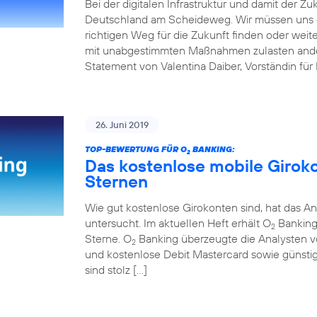
Bei der digitalen Infrastruktur und damit der Z
Deutschland am Scheideweg. Wir müssen uns 
richtigen Weg für die Zukunft finden oder weit
mit unabgestimmten Maßnahmen zulasten andere
Statement von Valentina Daiber, Vorständin für
26. Juni 2019
TOP-BEWERTUNG FÜR O
BANKING:
2
Das kostenlose mobile Girok
Sternen
Wie gut kostenlose Girokonten sind, hat das An
untersucht. Im aktuellen Heft erhält O
Banking 
2
Sterne. O
Banking überzeugte die Analysten v
2
und kostenlose Debit Mastercard sowie günstig
sind stolz […]