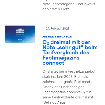
Note „hervorragend“ und jeweils
den ersten Platz.
24. Februar 2023
FESTNETZ IM CHECK:
O
dreimal mit der
2
Note „sehr gut“ beim
Tarifvergleich des
Fachmagazins
connect
O
startet beim Festnetzangebot
2
stark ins Jahr 2023: Erstmals
zeichnet der große Breitband-
Check des unabhängigen
Fachmagazins connect O
für
2
seine Festnetztarife dreimal mit
„Sehr gut“ aus.