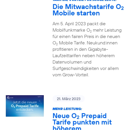
Die Mitwachstarife O
2
Mobile starten
Am 5. April 2023 packt die
Mobilfunkmarke O
mehr Leistung
2
für einen fairen Preis in die neuen
O
Mobile Tarife. Neukund:innen
2
profitieren in den Gigabyte-
Laufzeittarifen neben höherem
Datenvolumen und
Surfgeschwindigkeiten vor allem
vom Grow-Vorteil.
21. März 2023
MEHR LEISTUNG:
Neue O
Prepaid
2
Tarife punkten mit
höherem