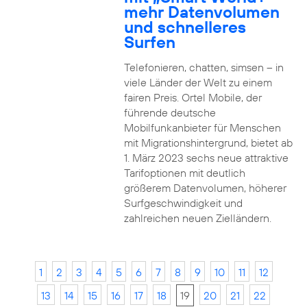
mehr Datenvolumen
und schnelleres
Surfen
Telefonieren, chatten, simsen – in
viele Länder der Welt zu einem
fairen Preis. Ortel Mobile, der
führende deutsche
Mobilfunkanbieter für Menschen
mit Migrationshintergrund, bietet ab
1. März 2023 sechs neue attraktive
Tarifoptionen mit deutlich
größerem Datenvolumen, höherer
Surfgeschwindigkeit und
zahlreichen neuen Zielländern.
1
2
3
4
5
6
7
8
9
10
11
12
13
14
15
16
17
18
19
20
21
22