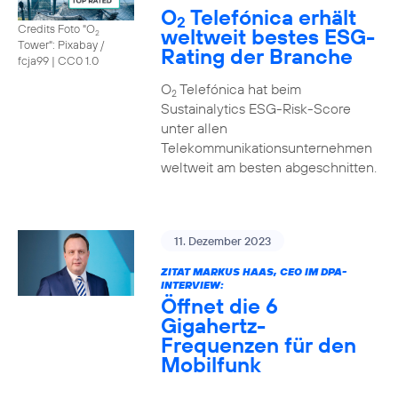
O
Telefónica erhält
2
Credits Foto "O
weltweit bestes ESG-
2
Tower": Pixabay /
Rating der Branche
fcja99
|
CC0 1.0
O
Telefónica hat beim
2
Sustainalytics ESG-Risk-Score
unter allen
Telekommunikationsunternehmen
weltweit am besten abgeschnitten.
11. Dezember 2023
ZITAT MARKUS HAAS, CEO IM DPA-
INTERVIEW:
Öffnet die 6
Gigahertz-
Frequenzen für den
Mobilfunk