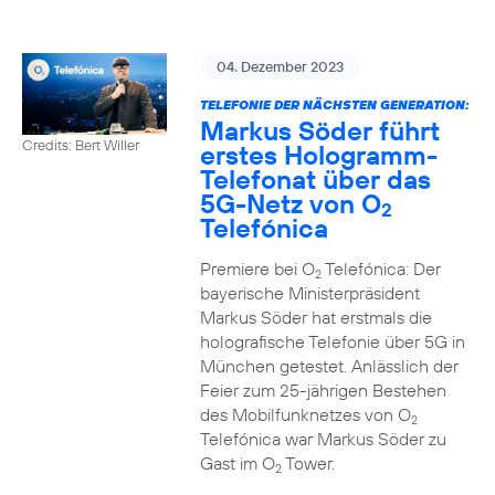
04. Dezember 2023
TELEFONIE DER NÄCHSTEN GENERATION:
Markus Söder führt
Credits: Bert Willer
erstes Hologramm-
Telefonat über das
5G-Netz von O
2
Telefónica
Premiere bei O
Telefónica: Der
2
bayerische Ministerpräsident
Markus Söder hat erstmals die
holografische Telefonie über 5G in
München getestet. Anlässlich der
Feier zum 25-jährigen Bestehen
des Mobilfunknetzes von O
2
Telefónica war Markus Söder zu
Gast im O
Tower.
2