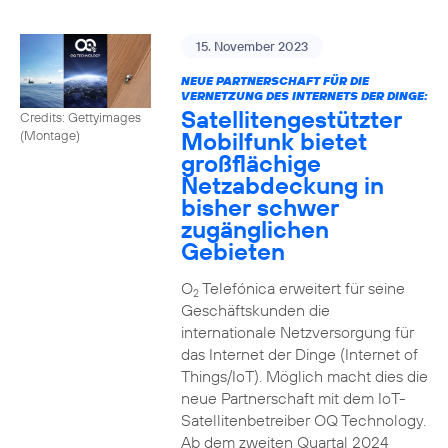
15. November 2023
NEUE PARTNERSCHAFT FÜR DIE
VERNETZUNG DES INTERNETS DER DINGE:
Satellitengestützter
Credits: Gettyimages
Mobilfunk bietet
(Montage)
großflächige
Netzabdeckung in
bisher schwer
zugänglichen
Gebieten
O
Telefónica erweitert für seine
2
Geschäftskunden die
internationale Netzversorgung für
das Internet der Dinge (Internet of
Things/IoT). Möglich macht dies die
neue Partnerschaft mit dem IoT-
Satellitenbetreiber OQ Technology.
Ab dem zweiten Quartal 2024