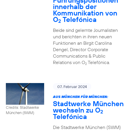
Führungspositionen
innerhalb der
Kommunikation von
O
Telefónica
2
Beide sind gelernte Journalisten
und berichten in ihren neuen
Funktionen an Birgit Carolina
Dengel, Director Corporate
Communications & Public
Relations von O
Telefónica.
2
07. Februar 2024
AUS MÜNCHEN FÜR MÜNCHEN:
Stadtwerke München
Credits: Stadtwerke
wechseln zu O
2
München (SWM)
Telefónica
Die Stadtwerke München (SWM)