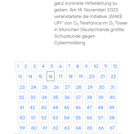
ganz konkrete Hilfestellung zu
geben. Am 14. November 2023
veranstaltete die Initiative „WAKE
UP!“ von O
Telefónica im O
Tower
2
2
in München Deutschlands größte
Schulstunde gegen
Cybermobbing.
1
2
3
4
5
6
7
8
9
10
11
12
13
14
15
16
17
18
19
20
21
22
23
24
25
26
27
28
29
30
31
32
33
34
35
36
37
38
39
40
41
42
43
44
45
46
47
48
49
50
51
52
53
54
55
56
57
58
59
60
61
62
63
64
65
66
67