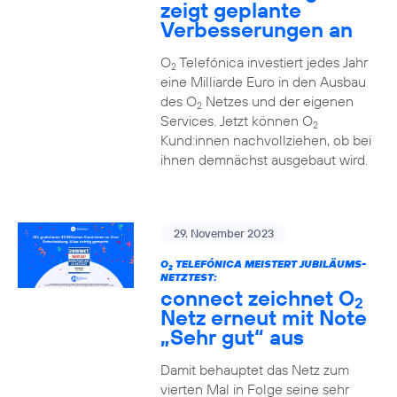
zeigt geplante
Verbesserungen an
O
Telefónica investiert jedes Jahr
2
eine Milliarde Euro in den Ausbau
des O
Netzes und der eigenen
2
Services. Jetzt können O
2
Kund:innen nachvollziehen, ob bei
ihnen demnächst ausgebaut wird.
29. November 2023
O
TELEFÓNICA MEISTERT JUBILÄUMS-
2
NETZTEST:
connect zeichnet O
2
Netz erneut mit Note
„Sehr gut“ aus
Damit behauptet das Netz zum
vierten Mal in Folge seine sehr