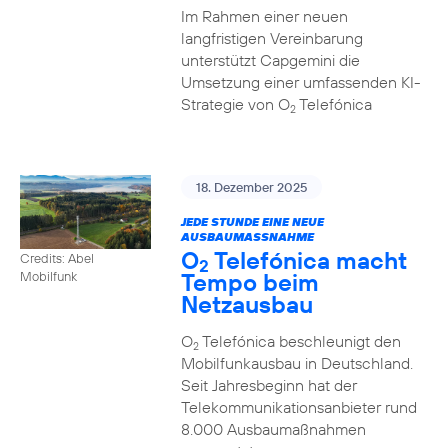
Im Rahmen einer neuen
langfristigen Vereinbarung
unterstützt Capgemini die
Umsetzung einer umfassenden KI-
Strategie von O
Telefónica
2
18. Dezember 2025
JEDE STUNDE EINE NEUE
AUSBAUMASSNAHME
O
Telefónica macht
Credits: Abel
2
Tempo beim
Mobilfunk
Netzausbau
O
Telefónica beschleunigt den
2
Mobilfunkausbau in Deutschland.
Seit Jahresbeginn hat der
Telekommunikationsanbieter rund
8.000 Ausbaumaßnahmen