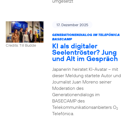
umgesetzt
17. Dezember 2025
GENERATIONENDIALOG IM TELEFÓNICA
BASECAMP
KI als digitaler
Credits: Till Budde
Seelentröster? Jung
und Alt im Gespräch
Japanerin heiratet KI-Avatar – mit
dieser Meldung startete Autor und
Journalist Juan Moreno seiner
Moderation des
Generationendialogs im
BASECAMP des
Telekommunikationsanbieters O
2
Telefónica.