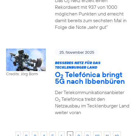
Das O
Netz erzielt einen
2
Rekordwert mit 937 von 1000
möglichen Punkten und erreicht
damit bereits zum sechsten Mal in
Folge die Note „sehr gut“
25. November 2025
BESSERES NETZ FÜR DAS
TECKLENBURGER LAND
O
Telefónica bringt
Credits: Jörg Borm
2
5G nach Ibbenbüren
Der Telekommunikationsanbieter
O
Telefónica treibt den
2
Netzausbau im Tecklenburger Land
weiter voran