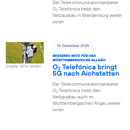
Der Telekommunikationsanbieter
O
Telefónica treibt den
2
Netzausbau in Brandenburg weiter
voran
16. Dezember 2025
BESSERES NETZ FÜR DAS
WÜRTTEMBERGISCHE ALLGÄU
O
Telefónica bringt
Credits: GfTD GmbH
2
5G nach Aichstetten
Der Telekommunikationsanbieter
O
Telefónica treibt den
2
Netzausbau auch im
Württembergischen Allgäu weiter
voran