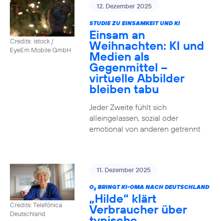
12. Dezember 2025
STUDIE ZU EINSAMKEIT UND KI
Einsam an
Credits: istock /
Weihnachten: KI und
EyeEm Mobile GmbH
Medien als
Gegenmittel –
virtuelle Abbilder
bleiben tabu
Jeder Zweite fühlt sich
alleingelassen, sozial oder
emotional von anderen getrennt
11. Dezember 2025
O
BRINGT KI-OMA NACH DEUTSCHLAND
2
„Hilde“ klärt
Credits: Telefónica
Verbraucher über
Deutschland
typische