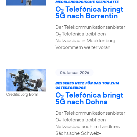
MECKLENBURGISCHE SEENPLATTE
O
Telefónica bringt
2
5G nach Borrentin
Der Telekommunikationsanbieter
O
Telefónica treibt den
2
Netzausbau in Mecklenburg-
Vorpommern weiter voran.
06. Januar 2026
BESSERES NETZ FÜR DAS TOR ZUM
OSTERZGEBIRGE
O
Telefónica bringt
Credits: Jörg Borm
2
5G nach Dohna
Der Telekommunikationsanbieter
O
Telefónica treibt den
2
Netzausbau auch im Landkreis
Sächsische Schweiz-