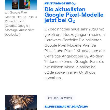
NEUZUGÄNGE BEI O
:
2
Die aktuellsten
v.li. Google Pixel
Google Pixel-Modelle
Modell Pixel 3a, Pixel 4
jetzt bei O
2
XL und Pixel 4
(
Credits: Google
|
O
beginnt das neue Jahr 2020 mit
Montage, Ausschnitt
2
gleich drei Neuzugängen in seinem
bearbeitet
)
Hardware-Portfolio: Die beliebten
Google Pixel Modelle Pixel 3a,
Pixel 4 und Pixel 4 XL erweitern das
vielfältige Angebot bei O
. Ab dem
2
14. Januar können Google-Fans die
aktuellsten Modelle online bei
o2.de sowie in allen O
Shops
2
erwerben.
02. Januar 2020
SILVESTERNACHT 2019/2020: