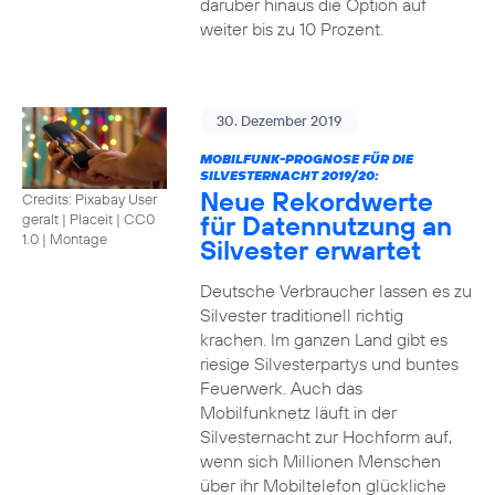
darüber hinaus die Option auf
weiter bis zu 10 Prozent.
30. Dezember 2019
MOBILFUNK-PROGNOSE FÜR DIE
SILVESTERNACHT 2019/20:
Neue Rekordwerte
Credits: Pixabay User
für Datennutzung an
geralt | Placeit
|
CC0
1.0 | Montage
Silvester erwartet
Deutsche Verbraucher lassen es zu
Silvester traditionell richtig
krachen. Im ganzen Land gibt es
riesige Silvesterpartys und buntes
Feuerwerk. Auch das
Mobilfunknetz läuft in der
Silvesternacht zur Hochform auf,
wenn sich Millionen Menschen
über ihr Mobiltelefon glückliche