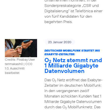
Unternehmen nominiert. In der
Sonderpreiskategorie „CSR und
Digitalisierung“ ist Telefónica einer
von fünf Kandidaten für den
begehrten Preis.
23. Januar 2020
DEUTSCHER MOBILFUNK STARTET INS
EXABYTE-ZEITALTER:
O
Netz stemmt rund
Credits: Pixabay User
2
1 Milliarde Gigabyte
terimakasih0
|
CC0
1.0, Ausschnitt
Datenvolumen
bearbeitet
Das O
Netz eröffnet das Exabyte-
2
Zeitalter im deutschen Mobilfunk:
In den vergangenen zwölf
Monaten schickten Kunden fast 1
Milliarde Gigabyte Datenvolumen
durch das O
Mobilfunknetz. Das
2