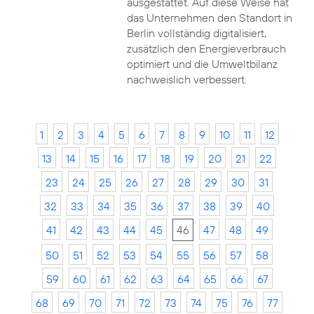
ausgestattet. Auf diese Weise hat
das Unternehmen den Standort in
Berlin vollständig digitalisiert,
zusätzlich den Energieverbrauch
optimiert und die Umweltbilanz
nachweislich verbessert.
1
2
3
4
5
6
7
8
9
10
11
12
13
14
15
16
17
18
19
20
21
22
23
24
25
26
27
28
29
30
31
32
33
34
35
36
37
38
39
40
41
42
43
44
45
46
47
48
49
50
51
52
53
54
55
56
57
58
59
60
61
62
63
64
65
66
67
68
69
70
71
72
73
74
75
76
77