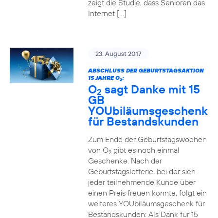
zeigt die Studie, dass Senioren das
Internet […]
23. August 2017
ABSCHLUSS DER GEBURTSTAGSAKTION
15 JAHRE O
:
2
O
sagt Danke mit 15
2
GB
YOUbiläumsgeschenk
für Bestandskunden
Zum Ende der Geburtstagswochen
von O
gibt es noch einmal
2
Geschenke. Nach der
Geburtstagslotterie, bei der sich
jeder teilnehmende Kunde über
einen Preis freuen konnte, folgt ein
weiteres YOUbiläumsgeschenk für
Bestandskunden: Als Dank für 15