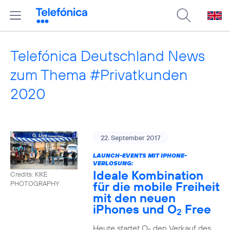
Telefónica Deutschland News
zum Thema #Privatkunden
2020
22. September 2017
LAUNCH-EVENTS MIT IPHONE-
VERLOSUNG:
Ideale Kombination
Credits: KIKE
für die mobile Freiheit
PHOTOGRAPHY
mit den neuen
iPhones und O
Free
2
Heute startet O
den Verkauf des