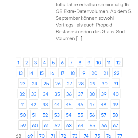
tolle Jahre erhalten sie einmalig 15
GB Extra-Datenvolumen. Ab dem 5.
September können sowohl
Vertrags- als auch Prepaid-
Bestandskunden das Gratis-Surf-
Volumen […]
1
2
3
4
5
6
7
8
9
10
11
12
13
14
15
16
17
18
19
20
21
22
23
24
25
26
27
28
29
30
31
32
33
34
35
36
37
38
39
40
41
42
43
44
45
46
47
48
49
50
51
52
53
54
55
56
57
58
59
60
61
62
63
64
65
66
67
68
69
70
71
72
73
74
75
76
77