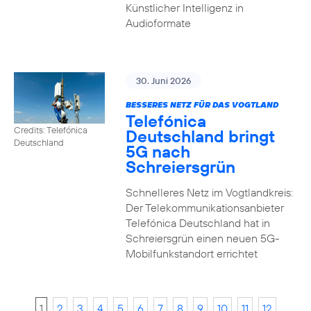
Künstlicher Intelligenz in
Audioformate
30. Juni 2026
BESSERES NETZ FÜR DAS VOGTLAND
Telefónica
Credits: Telefónica
Deutschland bringt
Deutschland
5G nach
Schreiersgrün
Schnelleres Netz im Vogtlandkreis:
Der Telekommunikationsanbieter
Telefónica Deutschland hat in
Schreiersgrün einen neuen 5G-
Mobilfunkstandort errichtet
1
2
3
4
5
6
7
8
9
10
11
12