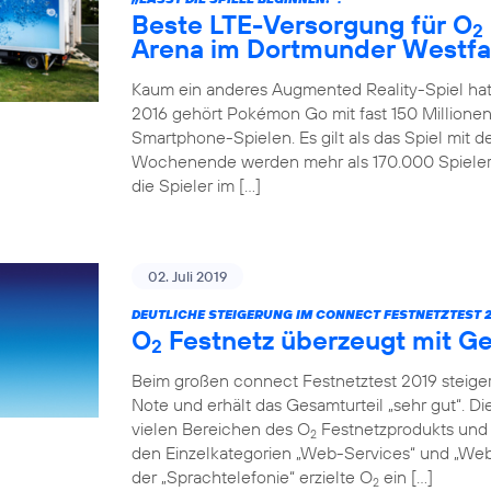
Beste LTE-Versorgung für O
2
Arena im Dortmunder Westfa
Kaum ein anderes Augmented Reality-Spiel hat
2016 gehört Pokémon Go mit fast 150 Millionen
Smartphone-Spielen. Es gilt als das Spiel mit 
Wochenende werden mehr als 170.000 Spieler 
die Spieler im […]
02. Juli 2019
DEUTLICHE STEIGERUNG IM CONNECT FESTNETZTEST 2
O
Festnetz überzeugt mit Ge
2
Beim großen connect Festnetztest 2019 steiger
Note und erhält das Gesamturteil „sehr gut“. D
vielen Bereichen des O
Festnetzprodukts und 
2
den Einzelkategorien „Web-Services“ und „Web-
der „Sprachtelefonie“ erzielte O
ein […]
2