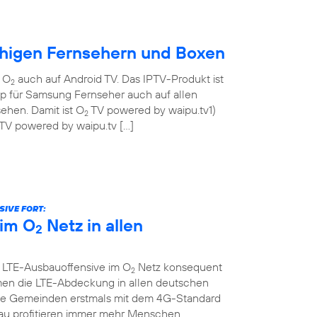
ähigen Fernsehern und Boxen
n O
auch auf Android TV. Das IPTV-Produkt ist
2
pp für Samsung Fernseher auch auf allen
ehen. Damit ist O
TV powered by waipu.tv1)
2
TV powered by waipu.tv […]
IVE FORT:
im O
Netz in allen
2
e LTE-Ausbauoffensive im O
Netz konsequent
2
men die LTE-Abdeckung in allen deutschen
che Gemeinden erstmals mit dem 4G-Standard
au profitieren immer mehr Menschen