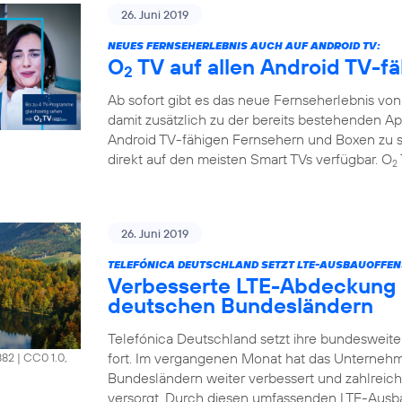
26. Juni 2019
NEUES FERNSEHERLEBNIS AUCH AUF ANDROID TV:
O
TV auf allen Android TV-f
2
Ab sofort gibt es das neue Fernseherlebnis vo
damit zusätzlich zu der bereits bestehenden A
Android TV-fähigen Fernsehern und Boxen zu s
direkt auf den meisten Smart TVs verfügbar. O
2
26. Juni 2019
TELEFÓNICA DEUTSCHLAND SETZT LTE-AUSBAUOFFENS
Verbesserte LTE-Abdeckung 
deutschen Bundesländern
Telefónica Deutschland setzt ihre bundesweit
fort. Im vergangenen Monat hat das Unterneh
882
|
CC0 1.0,
Bundesländern weiter verbessert und zahlrei
versorgt. Durch diesen umfassenden LTE-Ausb