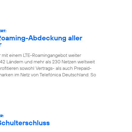
ERT:
-Roaming-Abdeckung aller
r
er mit einem LTE-Roamingangebot weiter
n 142 Ländern und mehr als 230 Netzen weltweit
ofitieren sowohl Vertrags- als auch Prepaid-
marken im Netz von Telefónica Deutschland. So
R:
Schulterschluss