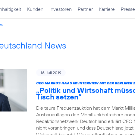
haltigkeit
Kunden
Investoren
Partner
Karriere
Presse
ws
Deutschland News
16. Juli 2019
CEO MARKUS HAAS IM INTERVIEW MIT DER BERLINER 
„Politik und Wirtschaft müss
Tisch setzen“
Die teure Frequenzauktion hat dem Markt Millia
Ausbauauflagen den Mobilfunkbetreibern enorm 
Redaktionsnetzwerk Deutschland erklärt CEO 
nicht voranbringen und dass Deutschland jetzt 
Wirtschaft braucht. Wir veröffentlichen an dies