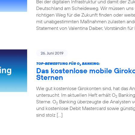
Bei der digitalen Infrastruktur und damit der Z
Deutschland am Scheideweg. Wir müssen uns 
richtigen Weg für die Zukunft finden oder weit
mit unabgestimmten Maßnahmen zulasten andere
Statement von Valentina Daiber, Vorständin für
26. Juni 2019
TOP-BEWERTUNG FÜR O
BANKING:
2
Das kostenlose mobile Girok
Sternen
Wie gut kostenlose Girokonten sind, hat das An
untersucht. Im aktuellen Heft erhält O
Banking 
2
Sterne. O
Banking überzeugte die Analysten v
2
und kostenlose Debit Mastercard sowie günstig
sind stolz […]