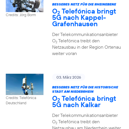
BESSERES NETZ FÜR DIE RHEINEBENE
O
Telefónica bringt
2
Credits: Jörg Borm
5G nach Kappel-
Grafenhausen
Der Telekommunikationsanbieter
O
Telefónica treibt den
2
Netzausbau in der Region Ortenau
weiter voran
03. März 2026
BESSERES NETZ FÜR DIE HISTORISCHE
STADT AM NIEDERRHEIN
O
Telefónica bringt
Credits: Telefónica
2
5G nach Kalkar
Deutschland
Der Telekommunikationsanbieter
O
Telefónica treibt den
2
Netzausbau am Niederrhein weiter