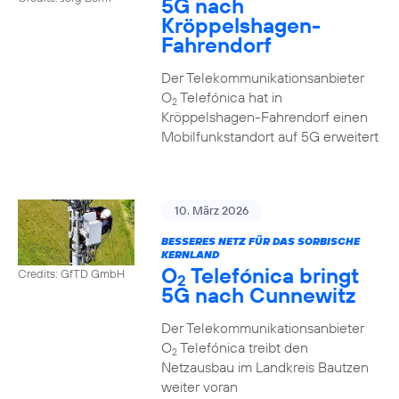
5G nach
Kröppelshagen-
Fahrendorf
Der Telekommunikationsanbieter
O
Telefónica hat in
2
Kröppelshagen-Fahrendorf einen
Mobilfunkstandort auf 5G erweitert
10. März 2026
BESSERES NETZ FÜR DAS SORBISCHE
KERNLAND
O
Telefónica bringt
Credits: GfTD GmbH
2
5G nach Cunnewitz
Der Telekommunikationsanbieter
O
Telefónica treibt den
2
Netzausbau im Landkreis Bautzen
weiter voran