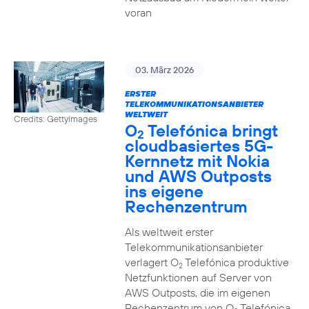
voran
03. März 2026
ERSTER
TELEKOMMUNIKATIONSANBIETER
WELTWEIT
Credits: Gettyimages
O
Telefónica bringt
2
cloudbasiertes 5G-
Kernnetz mit Nokia
und AWS Outposts
ins eigene
Rechenzentrum
Als weltweit erster
Telekommunikationsanbieter
verlagert O
Telefónica produktive
2
Netzfunktionen auf Server von
AWS Outposts, die im eigenen
Rechenzentrum von O
Telefónica