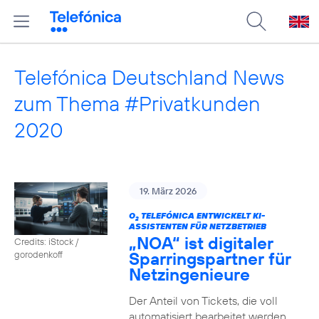
Telefónica Deutschland News
zum Thema #Privatkunden
2020
19. März 2026
O
TELEFÓNICA ENTWICKELT KI-
2
ASSISTENTEN FÜR NETZBETRIEB
„NOA“ ist digitaler
Credits: iStock /
Sparringspartner für
gorodenkoff
Netzingenieure
Der Anteil von Tickets, die voll
automatisiert bearbeitet werden