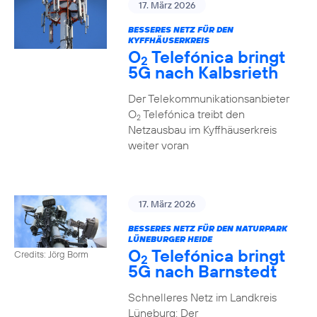
17. März 2026
BESSERES NETZ FÜR DEN
KYFFHÄUSERKREIS
O
Telefónica bringt
2
5G nach Kalbsrieth
Der Telekommunikationsanbieter
O
Telefónica treibt den
2
Netzausbau im Kyffhäuserkreis
weiter voran
17. März 2026
BESSERES NETZ FÜR DEN NATURPARK
LÜNEBURGER HEIDE
O
Telefónica bringt
Credits: Jörg Borm
2
5G nach Barnstedt
Schnelleres Netz im Landkreis
Lüneburg: Der