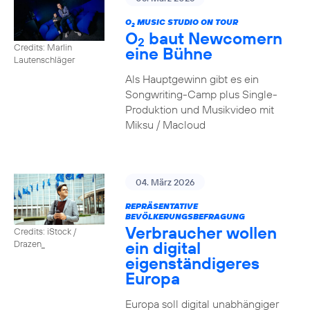
O
MUSIC STUDIO ON TOUR
2
O
baut Newcomern
2
Credits: Marlin
eine Bühne
Lautenschläger
Als Hauptgewinn gibt es ein
Songwriting-Camp plus Single-
Produktion und Musikvideo mit
Miksu / Macloud
04. März 2026
REPRÄSENTATIVE
BEVÖLKERUNGSBEFRAGUNG
Verbraucher wollen
Credits: iStock /
ein digital
Drazen_
eigenständigeres
Europa
Europa soll digital unabhängiger