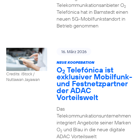
Telekommunikationsanbieter O
2
Telefónica hat in Barnstedt einen
neuen 5G-Mobilfunkstandort in
Betrieb genommen
16. März 2026
NEUE KOOPERATION
O
Telefónica ist
2
Credits: iStock /
exklusiver Mobilfunk-
Nuttawan Jayawan
und Festnetzpartner
der ADAC
Vorteilswelt
Das
Telekommunikationsunternehmen
integriert Angebote seiner Marken
O
und Blau in die neue digitale
2
ADAC Vorteilswelt