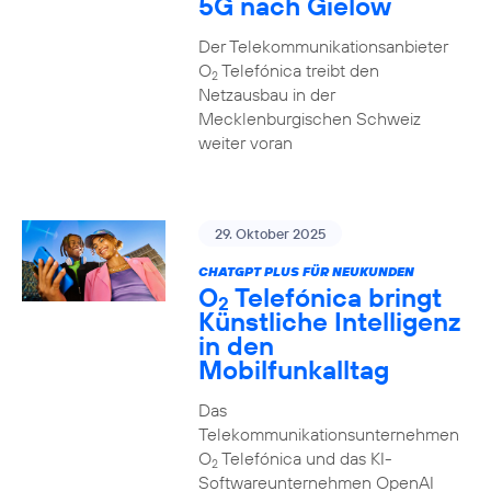
5G nach Gielow
Der Telekommunikationsanbieter
O
Telefónica treibt den
2
Netzausbau in der
Mecklenburgischen Schweiz
weiter voran
29. Oktober 2025
CHATGPT PLUS FÜR NEUKUNDEN
O
Telefónica bringt
2
Künstliche Intelligenz
in den
Mobilfunkalltag
Das
Telekommunikationsunternehmen
O
Telefónica und das KI-
2
Softwareunternehmen OpenAI