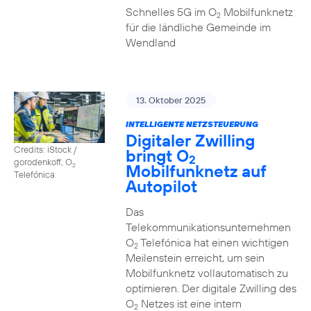
Schnelles 5G im O
Mobilfunknetz
2
für die ländliche Gemeinde im
Wendland
13. Oktober 2025
INTELLIGENTE NETZSTEUERUNG
Digitaler Zwilling
Credits: iStock /
bringt O
2
gorodenkoff, O
Mobilfunknetz auf
2
Telefónica
Autopilot
Das
Telekommunikationsunternehmen
O
Telefónica hat einen wichtigen
2
Meilenstein erreicht, um sein
Mobilfunknetz vollautomatisch zu
optimieren. Der digitale Zwilling des
O
Netzes ist eine intern
2