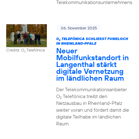
Telekommunikationsunternehmens
06. November 2025
O
TELEFÓNICA SCHLIESST FUNKLOCH I
2
N RHEINLAND-PFALZ
Neuer
Credits: O
Telefónica
2
Mobilfunkstandort in
Langenthal stärkt
digitale Vernetzung
im ländlichen Raum
Der Telekommunikationsanbieter
O
Telefónica treibt den
2
Netzausbau in Rheinland-Pfalz
weiter voran und fördert damit die
digitale Teilhabe im ländlichen
Raum.