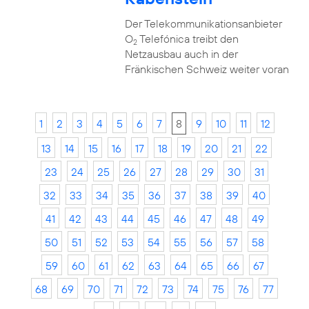
Der Telekommunikationsanbieter
O
Telefónica treibt den
2
Netzausbau auch in der
Fränkischen Schweiz weiter voran
1
2
3
4
5
6
7
8
9
10
11
12
13
14
15
16
17
18
19
20
21
22
23
24
25
26
27
28
29
30
31
32
33
34
35
36
37
38
39
40
41
42
43
44
45
46
47
48
49
50
51
52
53
54
55
56
57
58
59
60
61
62
63
64
65
66
67
68
69
70
71
72
73
74
75
76
77