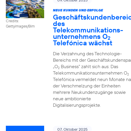
09. Oktober 2025
NEUE KUNDEN UND ERFOLGE
Geschäftskundenberei
Credits:
des
Gettyimages/Bim
Telekommunikations­
unternehmens O
2
Telefónica wächst
Die Verzahnung des Technologie-
Bereichs mit der Geschäftskundenspa
„O
Business” zahlt sich aus: Das
2
Telekommunikationsunternehmen O
2
Telefónica vermeldet neun Monate n
der Verschmelzung der Einheiten
mehrere Neukundenzugänge sowie
neue ambitionierte
Digitalisierungsprojekte.
07. Oktober 2025