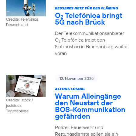
BESSERES NETZ FÜR DEN FLÄMING
O
Telefónica bringt
2
Credits: Telefónica
5G nach Brück
Deutschland
Der Telekommunikationsanbieter
O
Telefónica treibt den
2
Netzausbau in Brandenburg weiter
voran
12. November 2025
ALFONS LÖSING
Warum Alleingänge
Credits: istock /
den Neustart der
juststock,
BOS-Kommunikation
Tagesspiegel
gefährden
Polizei, Feuerwehr und
Rettungsdienste sollen sie ein