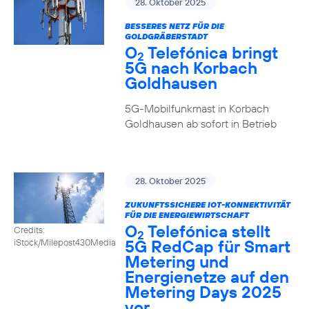
28. Oktober 2025
BESSERES NETZ FÜR DIE
GOLDGRÄBERSTADT
O
Telefónica bringt
2
5G nach Korbach
Goldhausen
5G-Mobilfunkmast in Korbach
Goldhausen ab sofort in Betrieb
28. Oktober 2025
ZUKUNFTSSICHERE IOT-KONNEKTIVITÄT
FÜR DIE ENERGIEWIRTSCHAFT
O
Telefónica stellt
Credits:
2
5G RedCap für Smart
iStock/Milepost430Media
Metering und
Energienetze auf den
Metering Days 2025
vor