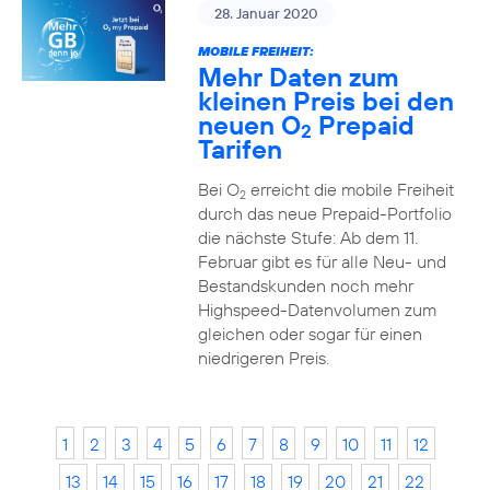
28. Januar 2020
MOBILE FREIHEIT:
Mehr Daten zum
kleinen Preis bei den
neuen O
Prepaid
2
Tarifen
Bei O
erreicht die mobile Freiheit
2
durch das neue Prepaid-Portfolio
die nächste Stufe: Ab dem 11.
Februar gibt es für alle Neu- und
Bestandskunden noch mehr
Highspeed-Datenvolumen zum
gleichen oder sogar für einen
niedrigeren Preis.
1
2
3
4
5
6
7
8
9
10
11
12
13
14
15
16
17
18
19
20
21
22