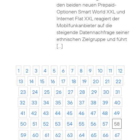
den beiden neuen Prepaid-
Optionen Smart World XXL und
Internet Flat XXL reagiert der
Mobilfunkanbieter auf die
steigende Datennachfrage seiner
ethnischen Zielgruppe und führt
[…]
1
2
3
4
5
6
7
8
9
10
11
12
13
14
15
16
17
18
19
20
21
22
23
24
25
26
27
28
29
30
31
32
33
34
35
36
37
38
39
40
41
42
43
44
45
46
47
48
49
50
51
52
53
54
55
56
57
58
59
60
61
62
63
64
65
66
67