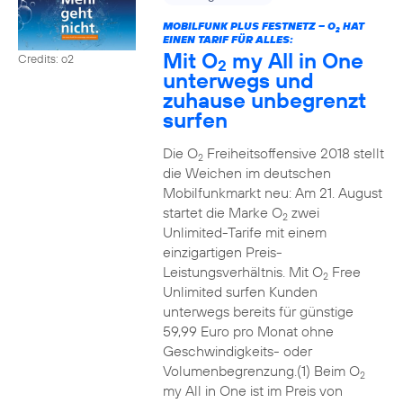
MOBILFUNK PLUS FESTNETZ – O
HAT
2
EINEN TARIF FÜR ALLES:
Mit O
my All in One
Credits: o2
2
unterwegs und
zuhause unbegrenzt
surfen
Die O
Freiheitsoffensive 2018 stellt
2
die Weichen im deutschen
Mobilfunkmarkt neu: Am 21. August
startet die Marke O
zwei
2
Unlimited-Tarife mit einem
einzigartigen Preis-
Leistungsverhältnis. Mit O
Free
2
Unlimited surfen Kunden
unterwegs bereits für günstige
59,99 Euro pro Monat ohne
Geschwindigkeits- oder
Volumenbegrenzung.(1) Beim O
2
my All in One ist im Preis von