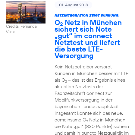
01. August 2018
NETZINTEGRATION ZEIGT WIRKUNG:
O
Netz in München
2
Credits: Fernanda
sichert sich Note
Vilela
„gut“ im connect
Netztest und liefert
die beste LTE-
Versorgung
Kein Netzbetreiber versorgt
Kunden in München besser mit LTE
als O
– das ist das Ergebnis eines
2
aktuellen Netztests der
Fachzeitschrift connect zur
Mobilfunkversorgung in der
bayerischen Landeshauptstadt.
Insgesamt konnte sich das neue,
gemeinsame O
Netz in München
2
die Note „gut“ (830 Punkte) sichern
und damit in puncto Netzqualität im