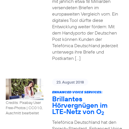
mit jährlich etwa 18 Milliarden
versendeten Briefen im
europaweiten Vergleich vorn. Ein
digitales Tool dürfte diese
Entwicklung weiter fördern: Mit
dem Handyporto der Deutschen
Post können Kunden der
Telefónica Deutschland jederzeit
unterwegs ihre Briefe und
Postkarten […]
23. August 2018
ENHANCED VOICE SERVICES:
Brillantes
Credits: Pixabay User
Hörvergnügen im
Free-Photos
|
CC0 1.0,
LTE-Netz von O
2
Auschnitt bearbeitet
Telefónica Deutschland hat den
Sprach-Standard „Enhanced Voice