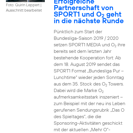
Erfolgreiche
Foto: Quirin Leppert
|
Partnerschaft von
Ausschnitt bearbeitet
SPORT1 und O
geht
2
in die nächste Runde
Pünktlich zum Start der
Bundesliga-Saison 2019 / 2020
setzen SPORT1 MEDIA und O
ihre
2
bereits seit dem letzten Jahr
bestehende Kooperation fort: Ab
dem 18. August 2019 sendet das
SPORT1 Format „Bundesliga Pur –
Lunchtime“ wieder jeden Sonntag
aus dem 35. Stock des O
Towers.
2
Dabei wird die Marke O
2
aufmerksamkeitsstark inszeniert –
zum Beispiel mit der neu ins Leben
gerufenen Sendungsrubrik „Das O
des Spieltages“, die die
Sponsoring-Aktivitäten geschickt
mit der aktuellen „Mehr O“-