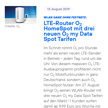
13. August 2019
WLAN GANZ OHNE FESTNETZ:
LTE-Router O
2
Credits: O
HomeSpot mit drei
2
neuen O
my Data
2
Spot Tarifen
Im Schnitt nimmt O
pro Stunde
2
mehr als einen neuen LTE-Sender
in Betrieb – jeden Tag, rund um die
Uhr. Von diesem massiven O
LTE-
2
Ausbauprogramm profitieren nicht
nur O
Mobilfunkkunden in ganz
2
Deutschland, sondern auch O
2
HomeSpot Nutzer: Am 27. August
bringt O
seinen WLAN-Router mit
2
drei neuen O
my Data Spot Tarifen
2
auf den Markt.
Kunden surfen
1
2
damit ab 9,99 Euro pro Woche mit