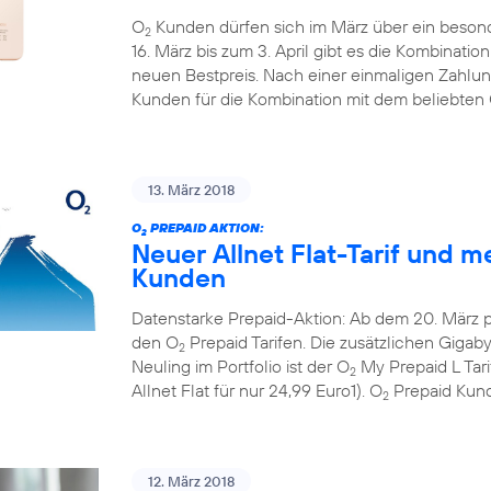
O
Kunden dürfen sich im März über ein beson
2
16. März bis zum 3. April gibt es die Kombinati
neuen Bestpreis. Nach einer einmaligen Zahlun
Kunden für die Kombination mit dem beliebten
13. März 2018
O
PREPAID AKTION:
2
Neuer Allnet Flat-Tarif und m
Kunden
Datenstarke Prepaid-Aktion: Ab dem 20. März 
den O
Prepaid Tarifen. Die zusätzlichen Gigaby
2
Neuling im Portfolio ist der O
My Prepaid L Tar
2
Allnet Flat für nur 24,99 Euro1). O
Prepaid Kund
2
12. März 2018