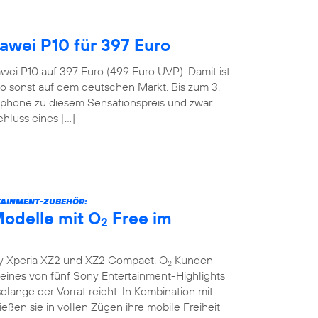
wei P10 für 397 Euro
wei P10 auf 397 Euro (499 Euro UVP). Damit ist
o sonst auf dem deutschen Markt. Bis zum 3.
tphone zu diesem Sensationspreis und zwar
hluss eines […]
TAINMENT-ZUBEHÖR:
odelle mit O
Free im
2
y Xperia XZ2 und XZ2 Compact. O
Kunden
2
ines von fünf Sony Entertainment-Highlights
lange der Vorrat reicht. In Kombination mit
eßen sie in vollen Zügen ihre mobile Freiheit