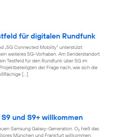
tfeld für digitalen Rundfunk
d „5G Connected Mobility“ unterstützt
s ein weiteres 5G-Vorhaben. Am Senderstandort
ein Testfeld für den Rundfunk über 5G im
ojektbeteiligten der Frage nach, wie sich die
oßflächige […]
 S9 und S9+ willkommen
r neuen Samsung Galaxy-Generation. O
hieß das
2
Stores München und Frankfurt willkommen.