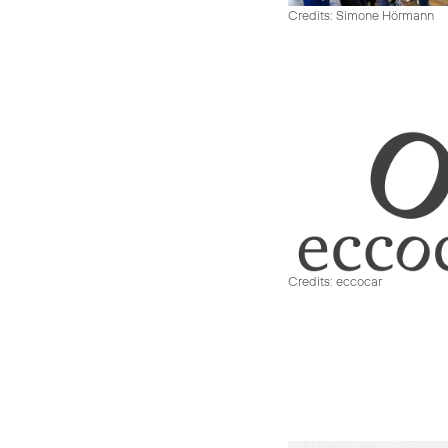
Credits: Simone Hörmann
Credits: eccocar