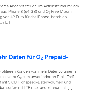
deres Angebot freuen. Im Aktionszeitraum vom
on aus iPhone 8 (64 GB) und O
Free M zum
2
g von 49 Euro für das iPhone, bezahlen
 O
[…]
2
ehr Daten für O
Prepaid-
2
profitieren Kunden von mehr Datenvolumen in
tes bietet O
zum unveränderten Preis. Tarif-
2
if mit 5 GB Highspeed-Datenvolumen und
en surfen mit LTE max. und können mit […]