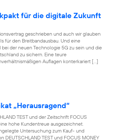
pakt für die digitale Zukunft
itionsvertrag geschrieben und auch wir glauben
ls für den Breitbandausbau. Und eine
 bei der neuen Technologie 5G zu sein und die
tschland zu sichern. Eine teure
nverhältnismäßigen Auflagen konterkariert […]
kat „Herausragend“
LAND TEST und der Zeitschrift FOCUS
eine hohe Kundentreue ausgezeichnet.
t angelegte Untersuchung zum Kauf- und
rag von DEUTSCHLAND TEST und FOCUS MONEY