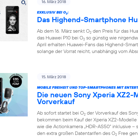
16. März 2018
EXKLUSIV BEI O
:
2
Das Highend-Smartphone Hua
Ab dem 16. März senkt O
den Preis für das Hua
2
das Huawei P10 bei O
so günstig wie nirgendw
2
April erhalten Huawei-Fans das Highend-Smar
solange der Vorrat reicht, unabhängig vom Absc
15. März 2018
MOBILE FREIHEIT UND TOP-SMARTPHONES MIT ENTER
Die neuen Sony Xperia XZ2-M
Vorverkauf
Ab sofort startet bei O
der Vorverkauf des Son
2
bekommen beim Kauf der Xperia XZ2-Modelle e
wie die Actionkamera „HDR-AS50“ inklusive – so
den extra großen Datentarifen des O
Free geni
2