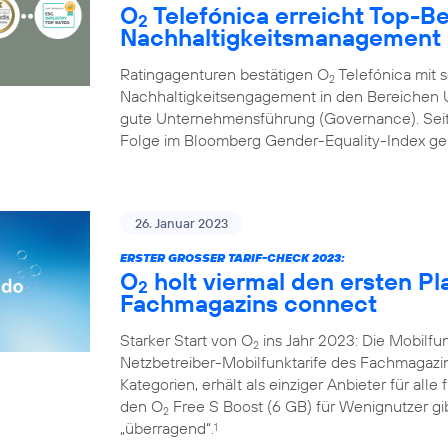
O
Telefónica erreicht Top-B
2
Nachhaltigkeitsmanagement
Ratingagenturen bestätigen O
Telefónica mit 
2
Nachhaltigkeitsengagement in den Bereichen U
gute Unternehmensführung (Governance). Seit 
Folge im Bloomberg Gender-Equality-Index geli
26. Januar 2023
ERSTER GROSSER TARIF-CHECK 2023:
O
holt viermal den ersten Pl
2
Fachmagazins connect
Starker Start von O
ins Jahr 2023: Die Mobilf
2
Netzbetreiber-Mobilfunktarife des Fachmagazi
Kategorien, erhält als einziger Anbieter für alle
den O
Free S Boost (6 GB) für Wenignutzer gib
2
„überragend“.
1