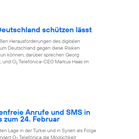
 Deutschland schützen lässt
oßen Herausforderungen des digitalen
e, um Deutschland gegen diese Risiken
tun können, darüber sprechen Georg
z, und O
Telefónica-CEO Markus Haas im
2
tenfreie Anrufe und SMS in
s zum 24. Februar
n Lage in der Türkei und in Syrien als Folge
ngert O
Telefónica die Möglichkeit
2