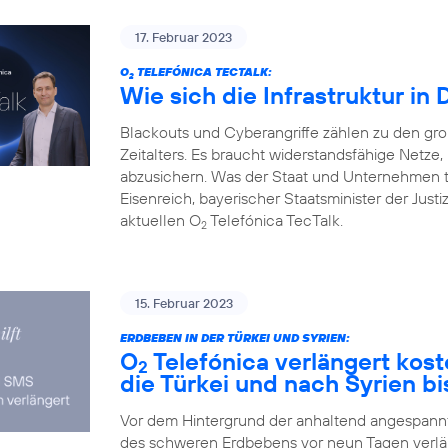
17. Februar 2023
O
TELEFÓNICA TECTALK:
2
Wie sich die Infrastruktur in
Blackouts und Cyberangriffe zählen zu den gr
Zeitalters. Es braucht widerstandsfähige Netz
abzusichern. Was der Staat und Unternehmen 
Eisenreich, bayerischer Staatsminister der Justi
aktuellen O
Telefónica TecTalk.
2
15. Februar 2023
ERDBEBEN IN DER TÜRKEI UND SYRIEN:
O
Telefónica verlängert kos
2
die Türkei und nach Syrien bi
Vor dem Hintergrund der anhaltend angespannte
des schweren Erdbebens vor neun Tagen verlä