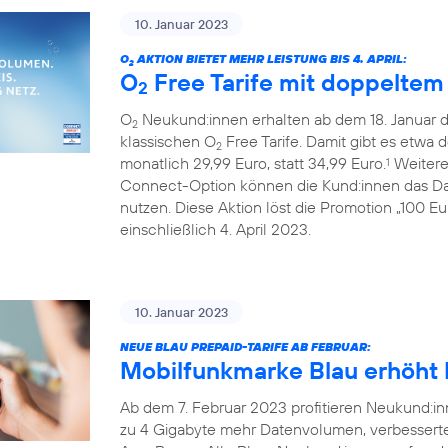
10. Januar 2023
O
AKTION BIETET MEHR LEISTUNG BIS 4. APRIL:
2
O
Free Tarife mit doppelte
2
O
Neukund:innen erhalten ab dem 18. Januar 
2
klassischen O
Free Tarife. Damit gibt es etwa 
2
monatlich 29,99 Euro, statt 34,99 Euro.
Weiterer
1
Connect-Option können die Kund:innen das Da
nutzen. Diese Aktion löst die Promotion „100 E
einschließlich 4. April 2023.
10. Januar 2023
NEUE BLAU PREPAID-TARIFE AB FEBRUAR:
Mobilfunkmarke Blau erhöht L
Ab dem 7. Februar 2023 profitieren Neukund:inn
zu 4 Gigabyte mehr Datenvolumen, verbessert