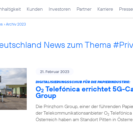
haltigkeit
Kunden
Investoren
Partner
Karriere
Presse
ws
Archiv 2023
Deutschland News zum Thema #Pri
21. Februar 2023
DIGITALISIERUNGSSCHUB FÜR DIE PAPIERINDUSTRIE:
O
Telefónica errichtet 5G-C
2
Group
Die Prinzhorn Group, einer der führenden Papi
der Telekommunikationsanbieter O
Telefónica 
2
Österreich haben am Standort Pitten in Österr