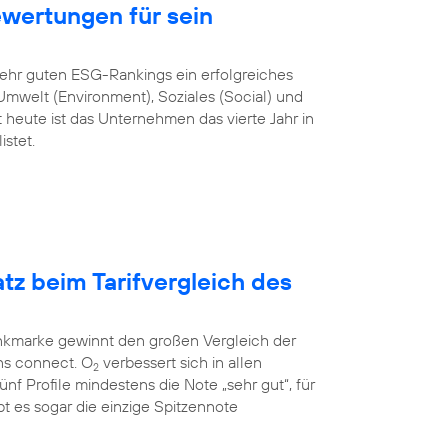
ewertungen für sein
sehr guten ESG-Rankings ein erfolgreiches
mwelt (Environment), Soziales (Social) und
heute ist das Unternehmen das vierte Jahr in
stet.
atz beim Tarifvergleich des
unkmarke gewinnt den großen Vergleich der
ns connect. O
verbessert sich in allen
2
 fünf Profile mindestens die Note „sehr gut“, für
t es sogar die einzige Spitzennote