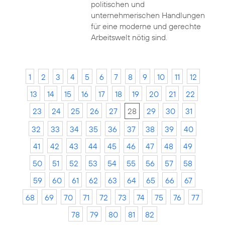
politischen und
unternehmerischen Handlungen
für eine moderne und gerechte
Arbeitswelt nötig sind.
1
2
3
4
5
6
7
8
9
10
11
12
13
14
15
16
17
18
19
20
21
22
23
24
25
26
27
28
29
30
31
32
33
34
35
36
37
38
39
40
41
42
43
44
45
46
47
48
49
50
51
52
53
54
55
56
57
58
59
60
61
62
63
64
65
66
67
68
69
70
71
72
73
74
75
76
77
78
79
80
81
82