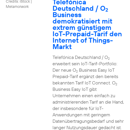
Telefónica
Credits: iStock |
Deutschland / O
Metamorwork
2
Business
demokratisiert mit
extrem günstigem
IoT-Prepaid-Tarif den
Internet of Things-
Markt
Telefónica Deutschland / O
2
erweitert sein IoT-Tarif-Portfolio:
Der neue O
Business Easy IoT
2
Prepaid-Tarif ergänzt den bereits
bekannten Tarif IoT Connect. O
2
Business Easy IoT gibt
Unternehmen einen einfach zu
administrierenden Tarif an die Hand,
der insbesondere für IoT-
Anwendungen mit geringem
Datenübertragungsbedarf und sehr
langer Nutzungsdauer gedacht ist.