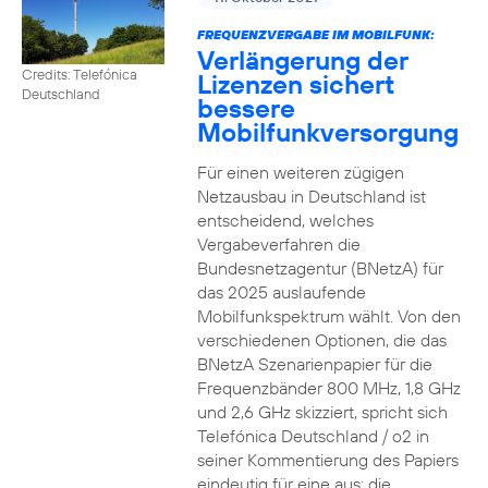
FREQUENZVERGABE IM MOBILFUNK:
Verlängerung der
Credits: Telefónica
Lizenzen sichert
Deutschland
bessere
Mobilfunkversorgung
Für einen weiteren zügigen
Netzausbau in Deutschland ist
entscheidend, welches
Vergabeverfahren die
Bundesnetzagentur (BNetzA) für
das 2025 auslaufende
Mobilfunkspektrum wählt. Von den
verschiedenen Optionen, die das
BNetzA Szenarienpapier für die
Frequenzbänder 800 MHz, 1,8 GHz
und 2,6 GHz skizziert, spricht sich
Telefónica Deutschland / o2 in
seiner Kommentierung des Papiers
eindeutig für eine aus: die