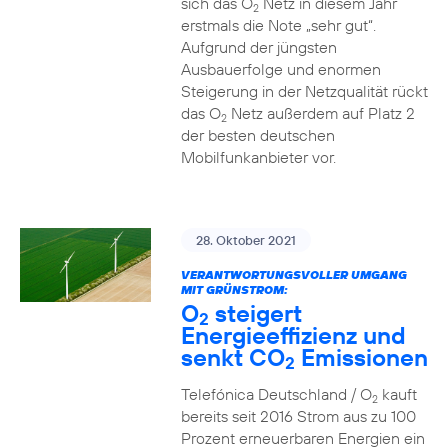
sich das O
Netz in diesem Jahr
2
erstmals die Note „sehr gut“.
Aufgrund der jüngsten
Ausbauerfolge und enormen
Steigerung in der Netzqualität rückt
das O
Netz außerdem auf Platz 2
2
der besten deutschen
Mobilfunkanbieter vor.
28. Oktober 2021
VERANTWORTUNGSVOLLER UMGANG
MIT GRÜNSTROM:
O
steigert
2
Energieeffizienz und
senkt CO
Emissionen
2
Telefónica Deutschland / O
kauft
2
bereits seit 2016 Strom aus zu 100
Prozent erneuerbaren Energien ein