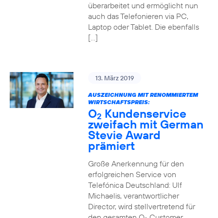
überarbeitet und ermöglicht nun
auch das Telefonieren via PC,
Laptop oder Tablet. Die ebenfalls
[…]
13. März 2019
AUSZEICHNUNG MIT RENOMMIERTEM
WIRTSCHAFTSPREIS:
O
Kundenservice
2
zweifach mit German
Stevie Award
prämiert
Große Anerkennung für den
erfolgreichen Service von
Telefónica Deutschland: Ulf
Michaelis, verantwortlicher
Director, wird stellvertretend für
den gesamten O
Customer