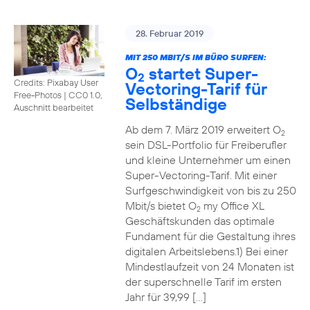
28. Februar 2019
MIT 250 MBIT/S IM BÜRO SURFEN:
O
startet Super-
2
Credits: Pixabay User
Vectoring-Tarif für
Free-Photos
|
CC0 1.0,
Selbständige
Auschnitt bearbeitet
Ab dem 7. März 2019 erweitert O
2
sein DSL-Portfolio für Freiberufler
und kleine Unternehmer um einen
Super-Vectoring-Tarif. Mit einer
Surfgeschwindigkeit von bis zu 250
Mbit/s bietet O
my Office XL
2
Geschäftskunden das optimale
Fundament für die Gestaltung ihres
digitalen Arbeitslebens.1) Bei einer
Mindestlaufzeit von 24 Monaten ist
der superschnelle Tarif im ersten
Jahr für 39,99 […]