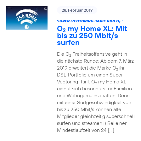
28. Februar 2019
SUPER-VECTORING-TARIF VON O
:
2
O
my Home XL: Mit
2
bis zu 250 Mbit/s
surfen
Die O
Freiheitsoffensive geht in
2
die nächste Runde: Ab dem 7. März
2019 erweitert die Marke O
ihr
2
DSL-Portfolio um einen Super-
Vectoring-Tarif. O
my Home XL
2
eignet sich besonders für Familien
und Wohngemeinschaften. Denn
mit einer Surfgeschwindigkeit von
bis zu 250 Mbit/s können alle
Mitglieder gleichzeitig superschnell
surfen und streamen.1) Bei einer
Mindestlaufzeit von 24 […]