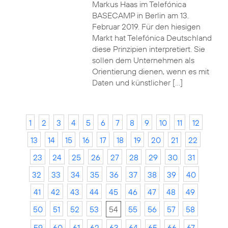
Markus Haas im Telefónica
BASECAMP in Berlin am 13.
Februar 2019. Für den hiesigen
Markt hat Telefónica Deutschland
diese Prinzipien interpretiert. Sie
sollen dem Unternehmen als
Orientierung dienen, wenn es mit
Daten und künstlicher […]
1
2
3
4
5
6
7
8
9
10
11
12
13
14
15
16
17
18
19
20
21
22
23
24
25
26
27
28
29
30
31
32
33
34
35
36
37
38
39
40
41
42
43
44
45
46
47
48
49
50
51
52
53
54
55
56
57
58
59
60
61
62
63
64
65
66
67