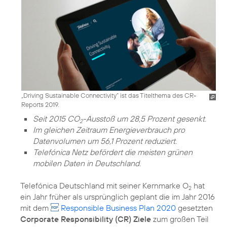
„Driving Sustainable Connectivity“ ist das Titelthema des CR-
Reports 2019.
Seit 2015 CO
-Ausstoß um 28,5 Prozent gesenkt.
2
Im gleichen Zeitraum Energieverbrauch pro
Datenvolumen um 56,1 Prozent reduziert.
Telefónica Netz befördert die meisten grünen
mobilen Daten in Deutschland.
Telefónica Deutschland mit seiner Kernmarke O
hat
2
ein Jahr früher als ursprünglich geplant die im Jahr 2016
mit dem
Responsible Business Plan 2020
gesetzten
Corporate Responsibility (CR) Ziele
zum großen Teil