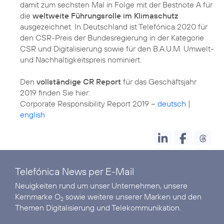
damit zum sechsten Mal in Folge mit der Bestnote A für
die
weltweite Führungsrolle im Klimaschutz
ausgezeichnet. In Deutschland ist Telefónica 2020 für
den CSR-Preis der Bundesregierung in der Kategorie
CSR und Digitalisierung sowie für den B.A.U.M. Umwelt-
und Nachhaltigkeitspreis nominiert.
Den
vollständige CR Report
für das Geschäftsjahr
2019 finden Sie hier:
Corporate Responsibility Report 2019 –
deutsch
|
english
Telefónica News per E-Mail
Neuigkeiten rund um unser Unternehmen, unsere
Kernmarke O
sowie weitere unserer Marken und den
2
Themen Digitalisierung und Telekommunikation.