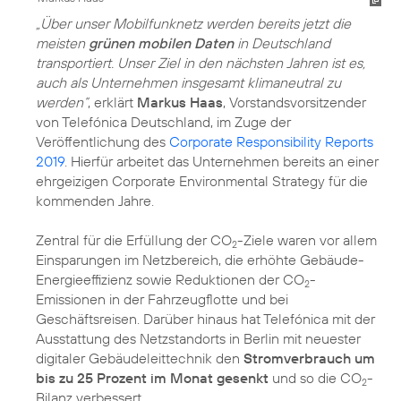
„Über unser Mobilfunknetz werden bereits jetzt die
meisten
grünen mobilen Daten
in Deutschland
transportiert. Unser Ziel in den nächsten Jahren ist es,
auch als Unternehmen insgesamt klimaneutral zu
werden“
, erklärt
Markus Haas
, Vorstandsvorsitzender
von Telefónica Deutschland, im Zuge der
Veröffentlichung des
Corporate Responsibility Reports
2019
. Hierfür arbeitet das Unternehmen bereits an einer
ehrgeizigen Corporate Environmental Strategy für die
kommenden Jahre.
Zentral für die Erfüllung der CO
-Ziele waren vor allem
2
Einsparungen im Netzbereich, die erhöhte Gebäude-
Energieeffizienz sowie Reduktionen der
CO
-
2
Emissionen
in der Fahrzeugflotte und bei
Geschäftsreisen. Darüber hinaus hat Telefónica mit der
Ausstattung des Netzstandorts in Berlin mit neuester
digitaler Gebäudeleittechnik den
Stromverbrauch um
bis zu 25 Prozent im Monat gesenkt
und so die CO
-
2
Bilanz verbessert.