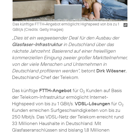
Das künftige FTTH-Angebot ermöglicht Highspeed von bis zu 1
GBit/s (
Credits: Getty Images
)
„Dies ist ein wegweisender Deal für den Ausbau der
Glasfaser-Infrastruktur
in Deutschland über das
nächste Jahrzehnt. Basierend auf einer freiwilligen
kommerziellen Einigung zweier großer Marktteilnehmer,
von der viele Menschen und Unternehmen in
Deutschland profitieren werden"
, betont
Dirk Wössner
,
Deutschland-Chef der Telekom.
Das künftige
FTTH-Angebot
für O
Kunden auf Basis
2
der Telekom-Infrastruktur ermöglicht Internet-
Highspeed von bis zu 1 GBit/s.
VDSL-Lösungen
für O
2
Kunden erreichen Surfgeschwindigkeiten von bis zu
250 Mbit/s. Das VDSL-Netz der Telekom erreicht rund
33 Millionen Haushalte in Deutschland. Mit
Glasfaseranschlüssen sind bislang 1,8 Millionen