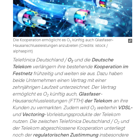
Die Kooperation ermöglicht es O
künftig auch Glasfaser-
2
Hausanschlussleistungen anzubieten (
Credits: istock /
alphaspirit
)
Telefónica Deutschland /
O
und die
Deutsche
2
Telekom
verlängern ihre bestehende
Kooperation im
Festnetz
frühzeitig und weiten sie aus. Dazu haben
beide Unternehmen einen Vertrag mit einer
zehnjährigen Laufzeit unterzeichnet. Der Vertrag
ermöglicht es O
künftig auch,
Glasfaser
-
2
Hausanschlussleistungen (FTTH)
der Telekom
an ihre
Kunden zu vermarkten. Zudem wird O
weiterhin
VDSL-
2
und
Vectoring
-Vorleistungsprodukte der Telekom
nutzen. Die zwischen Telefónica Deutschland / O
und
2
der Telekom abgeschlossene Kooperation unterliegt
noch der
regulatorischen Zustimmung
insbesondere