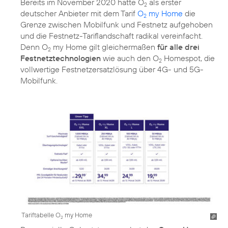
Bereits im November 2020 hatte O
als erster
2
deutscher Anbieter mit dem Tarif
O
my Home
die
2
Grenze zwischen Mobilfunk und Festnetz aufgehoben
und die Festnetz-Tariflandschaft radikal vereinfacht.
Denn O
my Home gilt gleichermaßen
für alle drei
2
Festnetztechnologien
wie auch den O
Homespot, die
2
vollwertige Festnetzersatzlösung über 4G- und 5G-
Mobilfunk.
Tariftabelle O
my Home
2