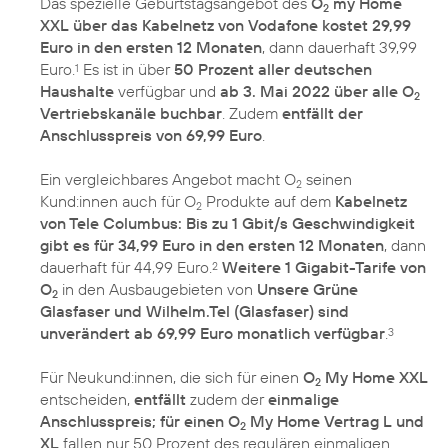
Das spezielle Geburtstagsangebot des
O
my Home
2
XXL über das Kabelnetz von Vodafone kostet 29,99
Euro in den ersten 12 Monaten
, dann dauerhaft 39,99
Euro.
Es ist in über
50 Prozent aller deutschen
1
Haushalte
verfügbar und
ab 3. Mai 2022 über alle O
2
Vertriebskanäle buchbar
. Zudem
entfällt der
Anschlusspreis von 69,99 Euro
.
Ein vergleichbares Angebot macht O
seinen
2
Kund:innen auch für O
Produkte auf dem
Kabelnetz
2
von Tele Columbus: Bis zu 1 Gbit/s Geschwindigkeit
gibt es für 34,99 Euro in den ersten 12 Monaten
, dann
dauerhaft für 44,99 Euro.
Weitere 1 Gigabit-Tarife von
2
O
in den Ausbaugebieten von
Unsere Grüne
2
Glasfaser und Wilhelm.Tel (Glasfaser) sind
unverändert ab 69,99 Euro monatlich verfügbar
.
3
Für Neukund:innen, die sich für einen
O
My Home XXL
2
entscheiden,
entfällt
zudem der
einmalige
Anschlusspreis; für einen O
My Home Vertrag L und
2
XL
fallen nur 50 Prozent des regulären einmaligen