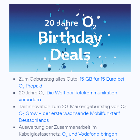
Zum Geburtstag alles Gute:
15 GB für 15 Euro bei
O
Prepaid
2
20 Jahre O
:
Die Welt der Telekommunikation
2
verändern
Tarifinnovation zum 20. Markengeburtstag von O
:
2
O
Grow – der erste wachsende Mobilfunktarif
2
Deutschlands
Ausweitung der Zusammenarbeit im
Kabelglasfasernetz:
O
und Vodafone bringen
2