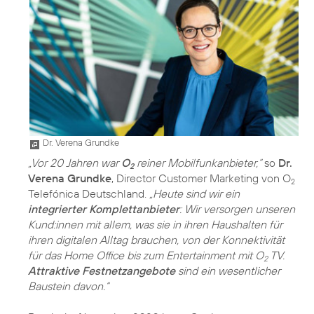
Dr. Verena Grundke
„Vor 20 Jahren war
O
reiner Mobilfunkanbieter,“
so
Dr.
2
Verena Grundke
, Director Customer Marketing von O
2
Telefónica Deutschland.
„Heute sind wir ein
integrierter Komplettanbieter
: Wir versorgen unseren
Kund:innen mit allem, was sie in ihren Haushalten für
ihren digitalen Alltag brauchen, von der Konnektivität
für das Home Office bis zum Entertainment mit O
TV.
2
Attraktive Festnetzangebote
sind ein wesentlicher
Baustein davon.“