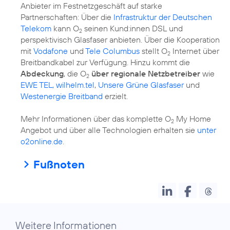
Anbieter im Festnetzgeschäft auf starke
Partnerschaften: Über die
Infrastruktur der Deutschen
Telekom
kann O
seinen Kund:innen DSL und
2
perspektivisch Glasfaser anbieten. Über die Kooperation
mit
Vodafone
und
Tele Columbus
stellt O
Internet über
2
Breitbandkabel zur Verfügung. Hinzu kommt die
Abdeckung
, die O
über regionale Netzbetreiber
wie
2
EWE TEL, wilhelm.tel
,
Unsere Grüne Glasfaser
und
Westenergie Breitband
erzielt.
Mehr Informationen über das komplette O
My Home
2
Angebot und über alle Technologien erhalten sie
unter
o2online.de
.
Fußnoten
Weitere Informationen