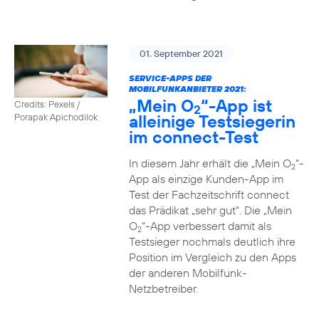
01. September 2021
SERVICE-APPS DER
MOBILFUNKANBIETER 2021:
„Mein O
“-App ist
Credits: Pexels /
2
alleinige Testsiegerin
Porapak Apichodilok
im connect-Test
In diesem Jahr erhält die „Mein O
“-
2
App als einzige Kunden-App im
Test der Fachzeitschrift connect
das Prädikat „sehr gut“. Die „Mein
O
“-App verbessert damit als
2
Testsieger nochmals deutlich ihre
Position im Vergleich zu den Apps
der anderen Mobilfunk-
Netzbetreiber.