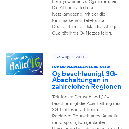
Handynummer zu O
mitnehmen.
2
Die Aktion ist Teil der
Netzkampagne, mit der die
Kernmarke von Telefónica
Deutschland seit Mai die sehr gute
Qualität ihres O
Netzes feiert.
2
26. August 2021
FÜR EIN VERBESSERTES 4G-NETZ:
O
beschleunigt 3G-
2
Abschaltungen in
zahlreichen Regionen
Telefónica Deutschland / O
2
beschleunigt die Abschaltung des
3G-Netzes in zahlreichen
Regionen Deutschlands. Anstelle
der ursprünglich geplanten
Umsetzung bis Jahresende wird das