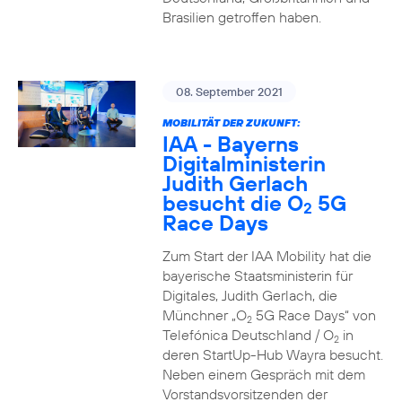
Brasilien getroffen haben.
08. September 2021
MOBILITÄT DER ZUKUNFT:
IAA - Bayerns
Digitalministerin
Judith Gerlach
besucht die O
5G
2
Race Days
Zum Start der IAA Mobility hat die
bayerische Staatsministerin für
Digitales, Judith Gerlach, die
Münchner „O
5G Race Days“ von
2
Telefónica Deutschland / O
in
2
deren StartUp-Hub Wayra besucht.
Neben einem Gespräch mit dem
Vorstandsvorsitzenden der