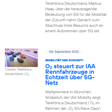
Telefónica Deutschland, Markus
Haas, über die herausragende
Bedeutung von 5G für die Mobilität
der Zukunft nahm Gerlach zum
Abschluss ihres Besuchs auch an
einem Autorennen über 5G teil.
08. September 2021
MOBILITÄT DER ZUKUNFT:
O
steuert zur IAA
2
Credits: Telefónica
Rennfahrzeuge in
Deutschland / O
Echtzeit über 5G-
2
Netz
Weltpremiere in München:
Anlässlich der IAA Mobility zeigt
Telefónica Deutschland / O
im
2
Rahmen der „O
5G Race Days“,
2