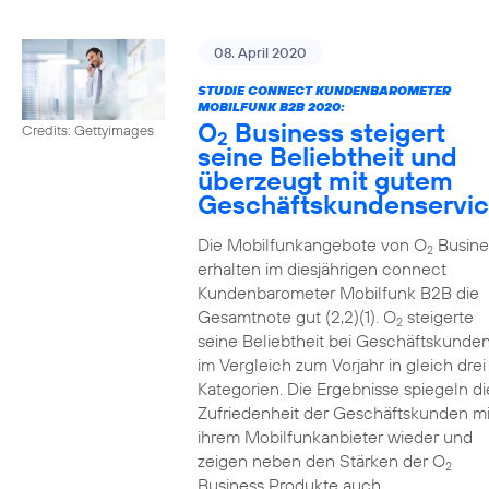
08. April 2020
STUDIE CONNECT KUNDENBAROMETER
MOBILFUNK B2B 2020:
O
Business steigert
Credits: Gettyimages
2
seine Beliebtheit und
überzeugt mit gutem
Geschäftskundenservi
Die Mobilfunkangebote von O
Busine
2
erhalten im diesjährigen connect
Kundenbarometer Mobilfunk B2B die
Gesamtnote gut (2,2)(1). O
steigerte
2
seine Beliebtheit bei Geschäftskunde
im Vergleich zum Vorjahr in gleich drei
Kategorien. Die Ergebnisse spiegeln di
Zufriedenheit der Geschäftskunden mi
ihrem Mobilfunkanbieter wieder und
zeigen neben den Stärken der O
2
Business Produkte auch