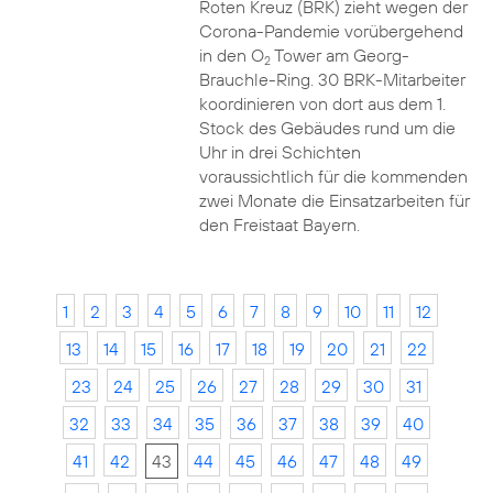
Roten Kreuz (BRK) zieht wegen der
Corona-Pandemie vorübergehend
in den O
Tower am Georg-
2
Brauchle-Ring. 30 BRK-Mitarbeiter
koordinieren von dort aus dem 1.
Stock des Gebäudes rund um die
Uhr in drei Schichten
voraussichtlich für die kommenden
zwei Monate die Einsatzarbeiten für
den Freistaat Bayern.
1
2
3
4
5
6
7
8
9
10
11
12
13
14
15
16
17
18
19
20
21
22
23
24
25
26
27
28
29
30
31
32
33
34
35
36
37
38
39
40
41
42
43
44
45
46
47
48
49