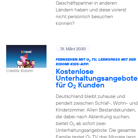
Geschäftspartner in anderen
Ländern haben und diese vorerst
nicht persönlich besuchen
können?
31. März 2020
FERNSEHEN MIT O
TV, LERNSPASS MIT DER K
2
IDOMI KIDS-APP:
Kostenlose
Credits: Kidomi
Unterhaltungsangebote
für O
Kunden
2
Deutschland bleibt zuhause und
pendelt zwischen Schlaf-, Wohn- und
Kinderzimmer. Allen Bestandskunden,
die dabei nach Ablenkung suchen,
bietet O
ab sofort zwei
2
Unterhaltungsangebote: Die gesamte
Familie testet O
TV drei Monate lang