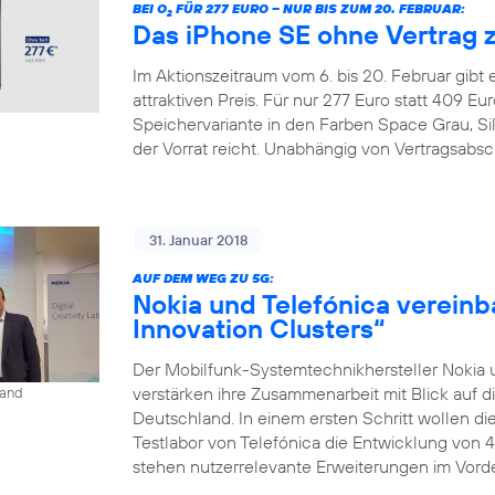
BEI O
FÜR 277 EURO – NUR BIS ZUM 20. FEBRUAR:
2
Das iPhone SE ohne Vertrag 
Im Aktionszeitraum vom 6. bis 20. Februar gibt
attraktiven Preis. Für nur 277 Euro statt 409 
Speichervariante in den Farben Space Grau, Si
der Vorrat reicht. Unabhängig von Vertragsabsc
31. Januar 2018
AUF DEM WEG ZU 5G:
Nokia und Telefónica vereinb
Innovation Clusters“
Der Mobilfunk-Systemtechnikhersteller Nokia 
verstärken ihre Zusammenarbeit mit Blick auf d
land
Deutschland. In einem ersten Schritt wollen 
Testlabor von Telefónica die Entwicklung von 
stehen nutzerrelevante Erweiterungen im Vorder