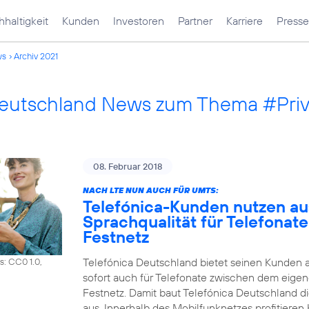
haltigkeit
Kunden
Investoren
Partner
Karriere
Presse
ws
Archiv 2021
Deutschland News zum Thema #Pri
08. Februar 2018
NACH LTE NUN AUCH FÜR UMTS:
Telefónica-Kunden nutzen a
Sprachqualität für Telefonat
Festnetz
Telefónica Deutschland bietet seinen Kunden 
s: CC0 1.0,
sofort auch für Telefonate zwischen dem eig
Festnetz. Damit baut Telefónica Deutschland d
aus. Innerhalb des Mobilfunknetzes profitiere