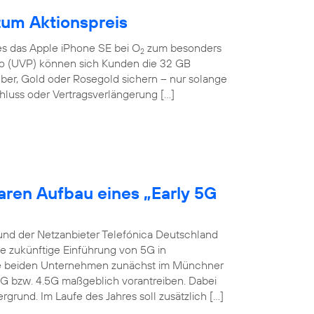
zum Aktionspreis
 es das Apple iPhone SE bei O
zum besonders
2
Euro (UVP) können sich Kunden die 32 GB
lber, Gold oder Rosegold sichern – nur solange
hluss oder Vertragsverlängerung […]
aren Aufbau eines „Early 5G
und der Netzanbieter Telefónica Deutschland
ie zukünftige Einführung von 5G in
die beiden Unternehmen zunächst im Münchner
4G bzw. 4.5G maßgeblich vorantreiben. Dabei
grund. Im Laufe des Jahres soll zusätzlich […]