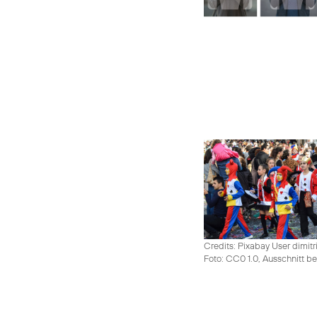
Credits: Pixabay User dimitr
Foto: CC0 1.0, Ausschnitt be