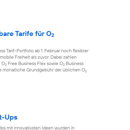
are Tarife für O
2
s Tarif-Portfolio ab 1. Februar noch flexibler
bile Freiheit als zuvor. Dabei zahlen
e O
Free Business Flex sowie O
Business
2
2
 die monatliche Grundgebühr der üblichen O
2
rt-Ups
-Ups mit innovativsten Ideen wurden in