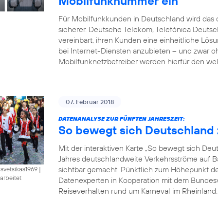
Mobilfunknummer ein
Für Mobilfunkkunden in Deutschland wird das d
sicherer. Deutsche Telekom, Telefónica Deut
vereinbart, ihren Kunden eine einheitliche Lö
bei Internet-Diensten anzubieten – und zwar 
Mobilfunknetzbetreiber werden hierfür den wel
07. Februar 2018
DATENANALYSE ZUR FÜNFTEN JAHRESZEIT:
So bewegt sich Deutschland 
Mit der interaktiven Karte „So bewegt sich De
Jahres deutschlandweite Verkehrsströme auf B
sichtbar gemacht. Pünktlich zum Höhepunkt der 
isvetsikas1969
|
arbeitet
Datenexperten in Kooperation mit dem Bundesve
Reiseverhalten rund um Karneval im Rheinland. B