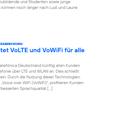
szubildende und Studenten sowie junge
s können noch länger nach Lust und Laune
TZABDECKUNG:
tet VoLTE und VoWiFi für alle
 Telefónica Deutschland künftig allen Kunden
efonie über LTE und WLAN an. Dies schließt
in. Durch die Nutzung dieser Technologien,
Voice over WiFi (VoWiFi)“, profitieren Kunden
besserten Sprachqualität […]