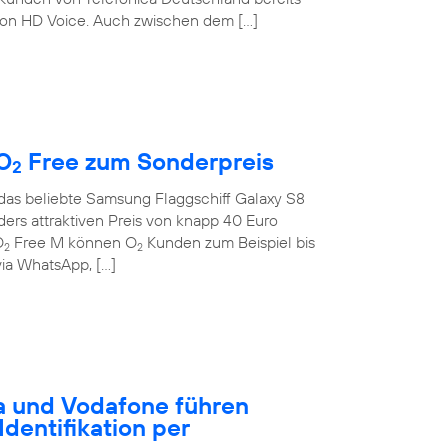
on HD Voice. Auch zwischen dem […]
O
Free zum Sonderpreis
2
 das beliebte Samsung Flaggschiff Galaxy S8
rs attraktiven Preis von knapp 40 Euro
O
Free M können O
Kunden zum Beispiel bis
2
2
ia WhatsApp, […]
a und Vodafone führen
dentifikation per