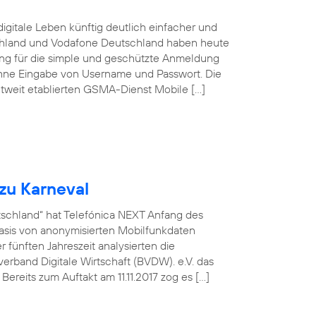
igitale Leben künftig deutlich einfacher und
schland und Vodafone Deutschland haben heute
sung für die simple und geschützte Anmeldung
ohne Eingabe von Username und Passwort. Die
tweit etablierten GSMA-Dienst Mobile […]
zu Karneval
utschland“ hat Telefónica NEXT Anfang des
asis von anonymisierten Mobilfunkdaten
fünften Jahreszeit analysierten die
rband Digitale Wirtschaft (BVDW). e.V. das
ereits zum Auftakt am 11.11.2017 zog es […]