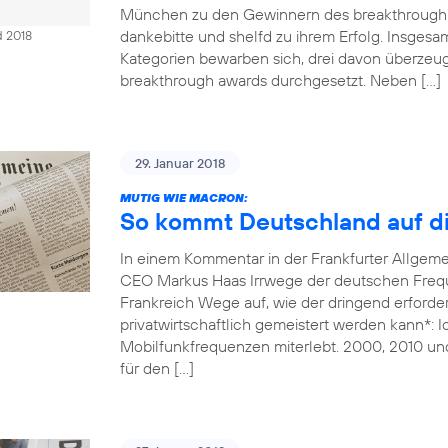
München zu den Gewinnern des breakthrough 
dankebitte und shelfd zu ihrem Erfolg. Insges
d 2018
Kategorien bewarben sich, drei davon überzeug
breakthrough awards durchgesetzt. Neben […]
29. Januar 2018
MUTIG WIE MACRON:
So kommt Deutschland auf di
In einem Kommentar in der Frankfurter Allgem
CEO Markus Haas Irrwege der deutschen Freque
Frankreich Wege auf, wie der dringend erforde
privatwirtschaftlich gemeistert werden kann*: 
Mobilfunkfrequenzen miterlebt. 2000, 2010 un
für den […]