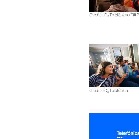
Credits: O
Telefónica / Till
2
Credits: O
Telefónica
2