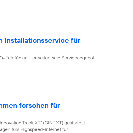
 Installationsservice für
 O
Telefónica – erweitert sein Serviceangebot.
2
hmen forschen für
nnovation Track XT“ (GINT XT) gestartet |
lagen fürs Highspeed-Internet für