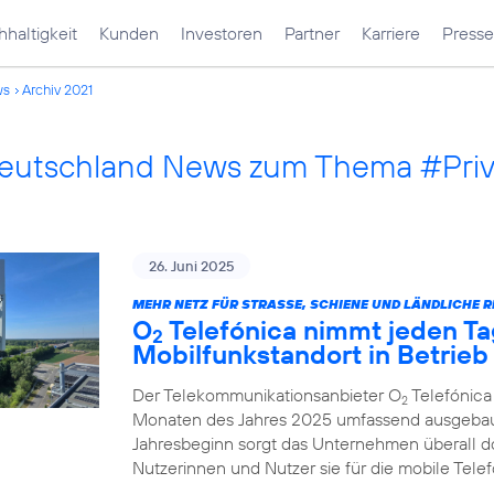
haltigkeit
Kunden
Investoren
Partner
Karriere
Presse
ws
Archiv 2021
Deutschland News zum Thema #Pri
26. Juni 2025
MEHR NETZ FÜR STRASSE, SCHIENE UND LÄNDLICHE R
O
Telefónica nimmt jeden Ta
2
Mobilfunkstandort in Betrieb
Der Telekommunikationsanbieter O
Telefónica
2
Monaten des Jahres 2025 umfassend ausgebau
Jahresbeginn sorgt das Unternehmen überall d
Nutzerinnen und Nutzer sie für die mobile Tel