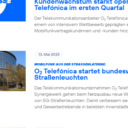
Kundenwachstum stärkt oper
Telefónica im ersten Quartal
Der Telekommunikationsanbieter O
Telefónica 
2
einem von intensivem Wettbewerb geprägten e
Mobilfunkvertragskundinnen und -kunden hi
13. Mai 2025
MOBILFUNK AUS DER STRASSENLATERNE:
O
Telefónica startet bunde
2
Straßenleuchten
Das Telekommunikationsunternehmen O
Telef
2
Synergiewerk gehen beim Netzausbau neue W
von 5G-Straßenleuchten. Damit verbessern sie
und Gewerbetreibende in belebten Innenstädte