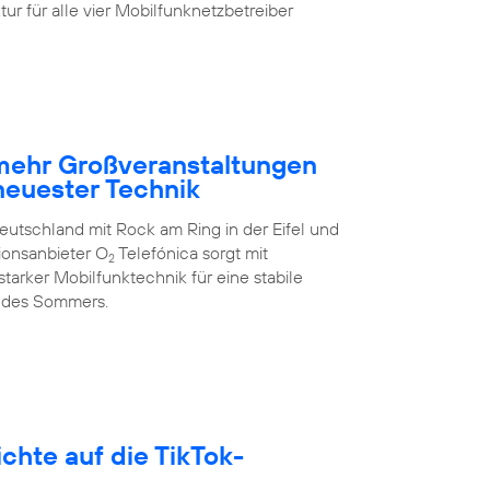
ur für alle vier Mobilfunknetzbetreiber
 mehr Großveranstaltungen
neuester Technik
eutschland mit Rock am Ring in der Eifel und
ionsanbieter O
Telefónica sorgt mit
2
arker Mobilfunktechnik für eine stabile
 des Sommers.
hte auf die TikTok-