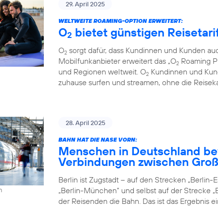
29. April 2025
WELTWEITE ROAMING-OPTION ERWEITERT:
O
bietet günstigen Reisetari
2
O
sorgt dafür, dass Kundinnen und Kunden auc
2
Mobilfunkanbieter erweitert das „O
Roaming Pl
2
und Regionen weltweit. O
Kundinnen und Kund
2
zuhause surfen und streamen, ohne die Reiseka
28. April 2025
BAHN HAT DIE NASE VORN:
Menschen in Deutschland be
Verbindungen zwischen Groß
Berlin ist Zugstadt – auf den Strecken „Berlin-Es
„Berlin-München” und selbst auf der Strecke „B
h
der Reisenden die Bahn. Das ist das Ergebnis e