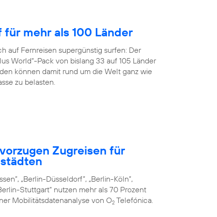
f für mehr als 100 Länder
h auf Fernreisen supergünstig surfen: Der
us World“-Pack von bislang 33 auf 105 Länder
en können damit rund um die Welt ganz wie
sse zu belasten.
vorzugen Zugreisen für
städten
sen”, „Berlin-Düsseldorf”, „Berlin-Köln”,
erlin-Stuttgart“ nutzen mehr als 70 Prozent
iner Mobilitätsdatenanalyse von O
Telefónica.
2