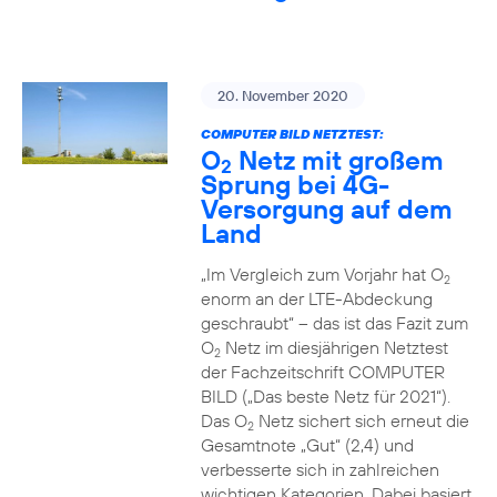
20. November 2020
COMPUTER BILD NETZTEST:
O
Netz mit großem
2
Sprung bei 4G-
Versorgung auf dem
Land
„Im Vergleich zum Vorjahr hat O
2
enorm an der LTE-Abdeckung
geschraubt“ – das ist das Fazit zum
O
Netz im diesjährigen Netztest
2
der Fachzeitschrift COMPUTER
BILD („Das beste Netz für 2021“).
Das O
Netz sichert sich erneut die
2
Gesamtnote „Gut“ (2,4) und
verbesserte sich in zahlreichen
wichtigen Kategorien. Dabei basiert