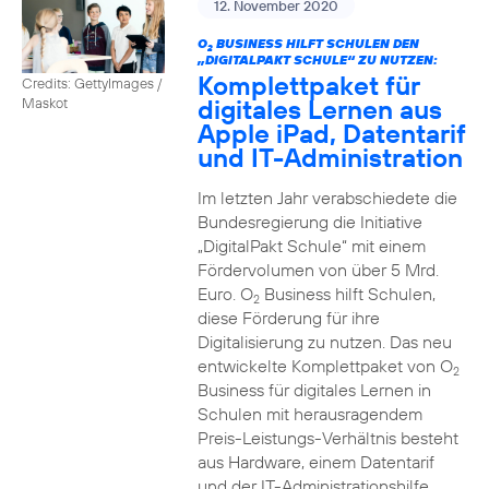
12. November 2020
O
BUSINESS HILFT SCHULEN DEN
2
„DIGITALPAKT SCHULE“ ZU NUTZEN:
Komplettpaket für
Credits: GettyImages /
digitales Lernen aus
Maskot
Apple iPad, Datentarif
und IT-Administration
Im letzten Jahr verabschiedete die
Bundesregierung die Initiative
„DigitalPakt Schule“ mit einem
Fördervolumen von über 5 Mrd.
Euro. O
Business hilft Schulen,
2
diese Förderung für ihre
Digitalisierung zu nutzen. Das neu
entwickelte Komplettpaket von O
2
Business für digitales Lernen in
Schulen mit herausragendem
Preis-Leistungs-Verhältnis besteht
aus Hardware, einem Datentarif
und der IT-Administrationshilfe