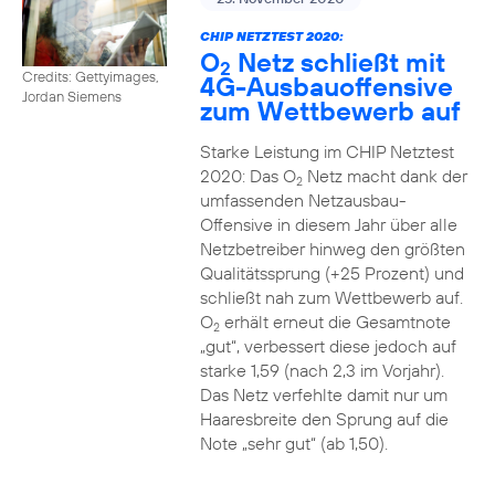
CHIP NETZTEST 2020:
O
Netz schließt mit
2
Credits: Gettyimages,
4G-Ausbauoffensive
Jordan Siemens
zum Wettbewerb auf
Starke Leistung im CHIP Netztest
2020: Das O
Netz macht dank der
2
umfassenden Netzausbau-
Offensive in diesem Jahr über alle
Netzbetreiber hinweg den größten
Qualitätssprung (+25 Prozent) und
schließt nah zum Wettbewerb auf.
O
erhält erneut die Gesamtnote
2
„gut“, verbessert diese jedoch auf
starke 1,59 (nach 2,3 im Vorjahr).
Das Netz verfehlte damit nur um
Haaresbreite den Sprung auf die
Note „sehr gut“ (ab 1,50).