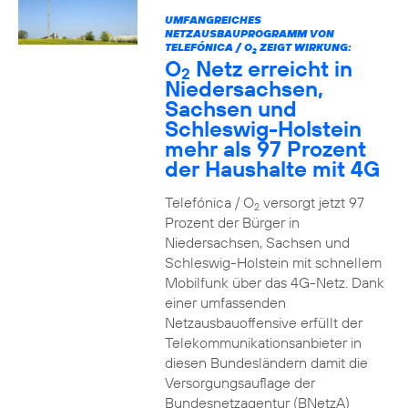
UMFANGREICHES
NETZAUSBAUPROGRAMM VON
TELEFÓNICA / O
ZEIGT WIRKUNG:
2
O
Netz erreicht in
2
Niedersachsen,
Sachsen und
Schleswig-Holstein
mehr als 97 Prozent
der Haushalte mit 4G
Telefónica / O
versorgt jetzt 97
2
Prozent der Bürger in
Niedersachsen, Sachsen und
Schleswig-Holstein mit schnellem
Mobilfunk über das 4G-Netz. Dank
einer umfassenden
Netzausbauoffensive erfüllt der
Telekommunikationsanbieter in
diesen Bundesländern damit die
Versorgungsauflage der
Bundesnetzagentur (BNetzA)