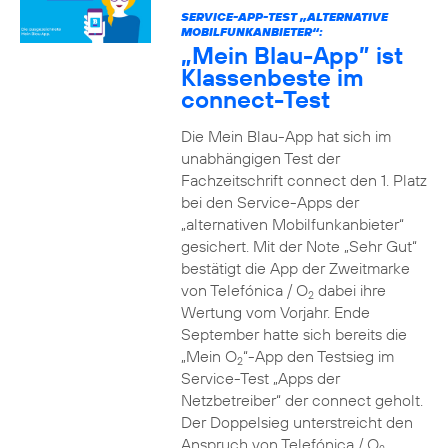
SERVICE-APP-TEST „ALTERNATIVE
MOBILFUNKANBIETER“:
„Mein Blau-App” ist
Klassenbeste im
connect-Test
Die Mein Blau-App hat sich im
unabhängigen Test der
Fachzeitschrift connect den 1. Platz
bei den Service-Apps der
„alternativen Mobilfunkanbieter“
gesichert. Mit der Note „Sehr Gut“
bestätigt die App der Zweitmarke
von Telefónica / O
dabei ihre
2
Wertung vom Vorjahr. Ende
September hatte sich bereits die
„Mein O
“-App den Testsieg im
2
Service-Test „Apps der
Netzbetreiber“ der connect geholt.
Der Doppelsieg unterstreicht den
Anspruch von Telefónica / O
,