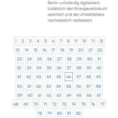
Berlin vollständig digitalisiert,
zusätzlich den Energieverbrauch
optimiert und die Umweltbilanz
nachweislich verbessert.
1
2
3
4
5
6
7
8
9
10
11
12
13
14
15
16
17
18
19
20
21
22
23
24
25
26
27
28
29
30
31
32
33
34
35
36
37
38
39
40
41
42
43
44
45
46
47
48
49
50
51
52
53
54
55
56
57
58
59
60
61
62
63
64
65
66
67
68
69
70
71
72
73
74
75
76
77
78
79
80
81
82