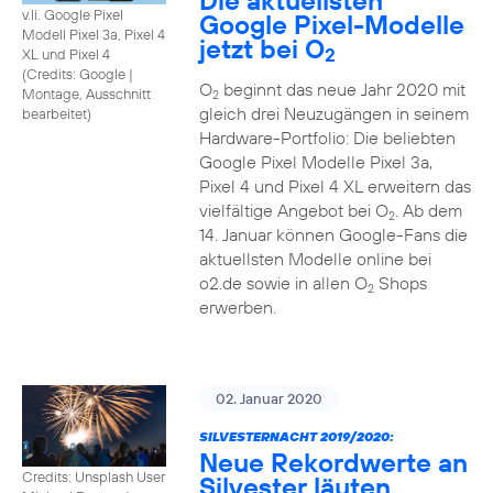
Die aktuellsten
v.li. Google Pixel
Google Pixel-Modelle
Modell Pixel 3a, Pixel 4
jetzt bei O
2
XL und Pixel 4
(
Credits: Google
|
O
beginnt das neue Jahr 2020 mit
Montage, Ausschnitt
2
gleich drei Neuzugängen in seinem
bearbeitet
)
Hardware-Portfolio: Die beliebten
Google Pixel Modelle Pixel 3a,
Pixel 4 und Pixel 4 XL erweitern das
vielfältige Angebot bei O
. Ab dem
2
14. Januar können Google-Fans die
aktuellsten Modelle online bei
o2.de sowie in allen O
Shops
2
erwerben.
02. Januar 2020
SILVESTERNACHT 2019/2020:
Neue Rekordwerte an
Credits: Unsplash User
Silvester läuten