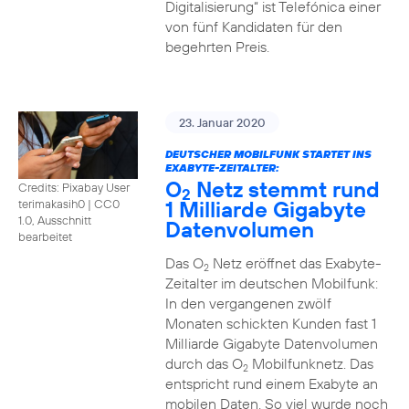
Digitalisierung“ ist Telefónica einer
von fünf Kandidaten für den
begehrten Preis.
23. Januar 2020
DEUTSCHER MOBILFUNK STARTET INS
EXABYTE-ZEITALTER:
O
Netz stemmt rund
Credits: Pixabay User
2
1 Milliarde Gigabyte
terimakasih0
|
CC0
1.0, Ausschnitt
Datenvolumen
bearbeitet
Das O
Netz eröffnet das Exabyte-
2
Zeitalter im deutschen Mobilfunk:
In den vergangenen zwölf
Monaten schickten Kunden fast 1
Milliarde Gigabyte Datenvolumen
durch das O
Mobilfunknetz. Das
2
entspricht rund einem Exabyte an
mobilen Daten. So viel wurde noch