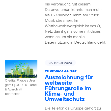
nie verbraucht. Mit diesem
Datenvolumen könnte man mehr
als 1,5 Millionen Jahre am Stück
Musik streamen. Im
Wettbewerbsvergleich ist das O
2
Netz damit ganz vorne mit dabei,
wenn es um die mobile
Datennutzung in Deutschland geht.
22. Januar 2020
TELEFÓNICA GRUPPE:
Auszeichnung für
Credits: Pixabay User
weltweite
geralt
|
CC0 1.0, Farbe
Führungsrolle im
& Ausschnitt
Klima- und
bearbeitet
Umweltschutz
Die Telefónica Gruppe gehört zu