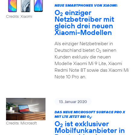
NEUE SMARTPHONES VON XIAOMI:
O
einziger
2
Credits: Xiaomi
Netzbetreiber mit
gleich drei neuen
Xiaomi-Modellen
Als einziger Netzbetreiber in
Deutschland bietet O
seinen
2
Kunden exklusiv die neuen
Modelle Xiaomi Mi 9 Lite, Xiaomi
Redmi Note 8T sowie das Xiaomi Mi
Note 10 Pro an.
13. Januar 2020
DAS NEUE MICROSOFT SURFACE PRO X
MIT LTE JETZT BEI O
:
2
O
ist exklusiver
Credits: Microsoft
2
Mobilfunkanbieter in