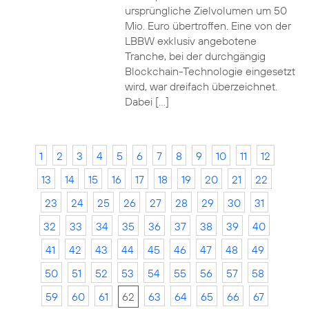
ursprüngliche Zielvolumen um 50
Mio. Euro übertroffen. Eine von der
LBBW exklusiv angebotene
Tranche, bei der durchgängig
Blockchain-Technologie eingesetzt
wird, war dreifach überzeichnet.
Dabei […]
1
2
3
4
5
6
7
8
9
10
11
12
13
14
15
16
17
18
19
20
21
22
23
24
25
26
27
28
29
30
31
32
33
34
35
36
37
38
39
40
41
42
43
44
45
46
47
48
49
50
51
52
53
54
55
56
57
58
59
60
61
62
63
64
65
66
67