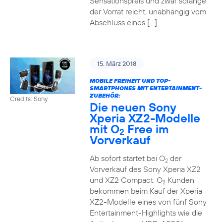
Sensationspreis und zwar solange
der Vorrat reicht, unabhängig vom
Abschluss eines […]
15. März 2018
MOBILE FREIHEIT UND TOP-
SMARTPHONES MIT ENTERTAINMENT-
ZUBEHÖR:
Credits: Sony
Die neuen Sony
Xperia XZ2-Modelle
mit O
Free im
2
Vorverkauf
Ab sofort startet bei O
der
2
Vorverkauf des Sony Xperia XZ2
und XZ2 Compact. O
Kunden
2
bekommen beim Kauf der Xperia
XZ2-Modelle eines von fünf Sony
Entertainment-Highlights wie die