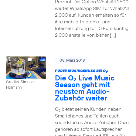
Prozent. Die Option WhatsAll 1.500
wertet WhatsApp SIM zur WhatsAll
2.000 auf. Kunden erhalten so für
ihre mobile Telefonie- und
Internetnutzung für 10 Euro künftig
2.000 anstelle von bisher […]
08. März 2018
PURER MUSIKGENUSS BEI O
:
2
Die O
Live Music
2
Credits: Simone
Season geht mit
Hörmann
neustem Audio-
Zubehör weiter
O
bietet seinen Kunden neben
2
Smartphones und Tarifen auch
soundstarkes Audio-Zubehör. Dazu
gehören ab sofort Lautsprecher
von Ultimate Ears und JBL, die für