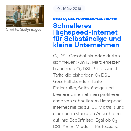
01. März 2018
NEUE O
DSL PROFESSIONAL TARIFE:
2
Schnelleres
Credits: Gettyimages
Highspeed-Internet
für Selbständige und
kleine Unternehmen
O
DSL Geschäftskunden dürfen
2
sich freuen: Am 13. März ersetzen
brandneue O
DSL Professional
2
Tarife die bisherigen O
DSL
2
Geschäftskunden-Tarife.
Freiberufler, Selbständige und
kleinere Unternehmen profitieren
dann von schnellerem Highspeed-
Internet mit bis zu 100 Mbit/s 1) und
einer noch stärkeren Ausrichtung
auf ihre Bedürfnisse. Egal ob O
2
DSL XS, S, M oder L Professional,