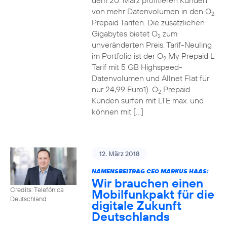
dem 20. März profitieren Kunden
von mehr Datenvolumen in den O
2
Prepaid Tarifen. Die zusätzlichen
Gigabytes bietet O
zum
2
unveränderten Preis. Tarif-Neuling
im Portfolio ist der O
My Prepaid L
2
Tarif mit 5 GB Highspeed-
Datenvolumen und Allnet Flat für
nur 24,99 Euro1). O
Prepaid
2
Kunden surfen mit LTE max. und
können mit […]
12. März 2018
NAMENSBEITRAG CEO MARKUS HAAS:
Wir brauchen einen
Credits: Telefónica
Mobilfunkpakt für die
Deutschland
digitale Zukunft
Deutschlands