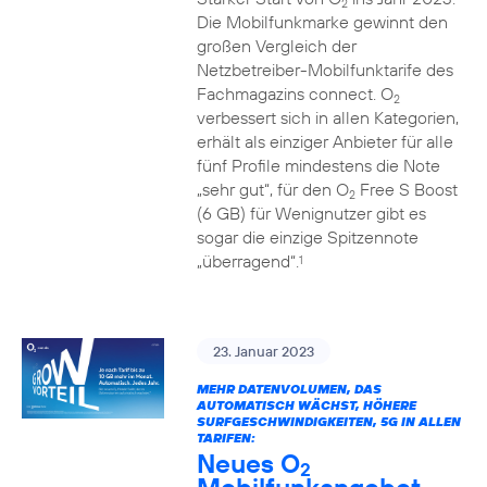
2
Die Mobilfunkmarke gewinnt den
großen Vergleich der
Netzbetreiber-Mobilfunktarife des
Fachmagazins connect. O
2
verbessert sich in allen Kategorien,
erhält als einziger Anbieter für alle
fünf Profile mindestens die Note
„sehr gut“, für den O
Free S Boost
2
(6 GB) für Wenignutzer gibt es
sogar die einzige Spitzennote
„überragend“.
1
23. Januar 2023
MEHR DATENVOLUMEN, DAS
AUTOMATISCH WÄCHST, HÖHERE
SURFGESCHWINDIGKEITEN, 5G IN ALLEN
TARIFEN:
Neues O
2