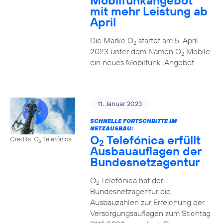
Mobilfunkangebot
mit mehr Leistung ab
April
Die Marke O
startet am 5. April
2
2023 unter dem Namen O
Mobile
2
ein neues Mobilfunk-Angebot.
11. Januar 2023
SCHNELLE FORTSCHRITTE IM
NETZAUSBAU:
O
Telefónica erfüllt
Credits: O
Telefónica
2
2
Ausbauauflagen der
Bundesnetzagentur
O
Telefónica hat der
2
Bundesnetzagentur die
Ausbauzahlen zur Erreichung der
Versorgungsauflagen zum Stichtag