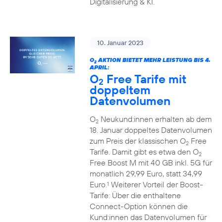
Digitalisierung & KI.
10. Januar 2023
O
AKTION BIETET MEHR LEISTUNG BIS 4.
2
APRIL:
O
Free Tarife mit
2
doppeltem
Datenvolumen
O
Neukund:innen erhalten ab dem
2
18. Januar doppeltes Datenvolumen
zum Preis der klassischen O
Free
2
Tarife. Damit gibt es etwa den O
2
Free Boost M mit 40 GB inkl. 5G für
monatlich 29,99 Euro, statt 34,99
Euro.
Weiterer Vorteil der Boost-
1
Tarife: Über die enthaltene
Connect-Option können die
Kund:innen das Datenvolumen für