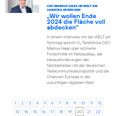
CEO MARKUS HAAS IM WELT AM
SONNTAG INTERVIEW:
„Wir wollen Ende
2024 die Fläche voll
abdecken“
In einem Interview mit der WELT am
Sonntag spricht O
Telefónica CEO
2
Markus Haas über schnelle
Fortschritte im Netzausbau, die
Herausforderungen der
Netzbetreiber mit der deutschen
Telekommunikationspolitik und die
Chancen Europas in der
zukünftigen digitalen Welt.
1
2
3
4
5
6
7
8
9
10
11
12
13
14
15
16
17
18
19
20
21
22