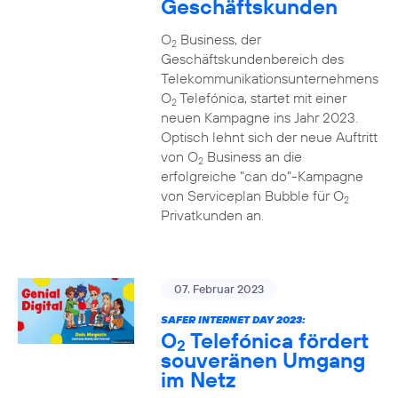
Geschäftskunden
O
Business, der
2
Geschäftskundenbereich des
Telekommunikationsunternehmens
O
Telefónica, startet mit einer
2
neuen Kampagne ins Jahr 2023.
Optisch lehnt sich der neue Auftritt
von O
Business an die
2
erfolgreiche "can do"-Kampagne
von Serviceplan Bubble für O
2
Privatkunden an.
07. Februar 2023
SAFER INTERNET DAY 2023:
O
Telefónica fördert
2
souveränen Umgang
im Netz