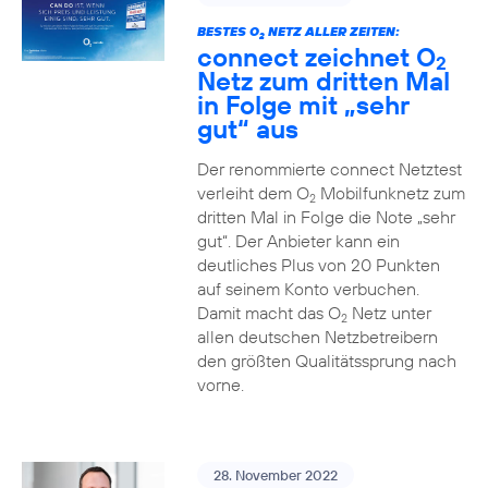
BESTES O
NETZ ALLER ZEITEN:
2
connect zeichnet O
2
Netz zum dritten Mal
in Folge mit „sehr
gut“ aus
Der renommierte connect Netztest
verleiht dem O
Mobilfunknetz zum
2
dritten Mal in Folge die Note „sehr
gut“. Der Anbieter kann ein
deutliches Plus von 20 Punkten
auf seinem Konto verbuchen.
Damit macht das O
Netz unter
2
allen deutschen Netzbetreibern
den größten Qualitätssprung nach
vorne.
28. November 2022