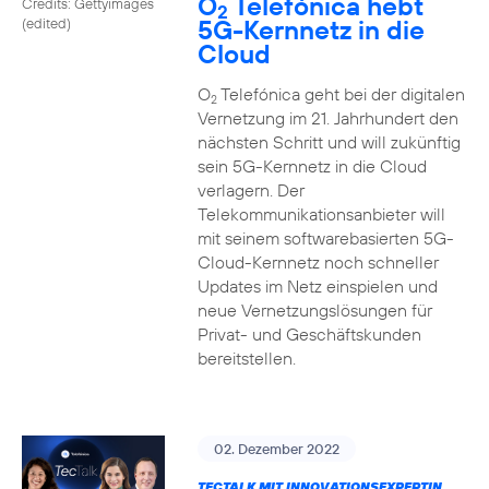
O
Telefónica hebt
Credits: Gettyimages
2
5G-Kernnetz in die
(edited)
Cloud
O
Telefónica geht bei der digitalen
2
Vernetzung im 21. Jahrhundert den
nächsten Schritt und will zukünftig
sein 5G-Kernnetz in die Cloud
verlagern. Der
Telekommunikationsanbieter will
mit seinem softwarebasierten 5G-
Cloud-Kernnetz noch schneller
Updates im Netz einspielen und
neue Vernetzungslösungen für
Privat- und Geschäftskunden
bereitstellen.
02. Dezember 2022
TECTALK MIT INNOVATIONSEXPERTIN