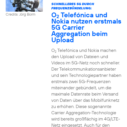
SCHNELLERES 5G DURCH
FREQUENZBÜNDELUNG:
O
Telefónica und
Credits: Jörg Borm
2
Nokia nutzen erstmals
5G Carrier
Aggregation beim
Upload
O
Telefónica und Nokia machen
2
den Upload von Dateien und
Videos im 5G-Netz noch schneller.
Der Telekommunikationsanbieter
und sein Technologiepartner haben
erstmals zwei 5G-Frequenzen
miteinander gebündelt, um die
maximale Datenrate beim Versand
von Daten über das Mobilfunknetz
zu erhöhen. Diese sogenannte
Carrier Aggregation-Technologie
wird bereits großflächig im 4G/LTE-
Netz eingesetzt. Auch für den