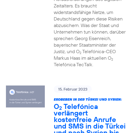
Zeitalters. Es braucht
widerstandsfähige Netze, um
Deutschland gegen diese Risiken
abzusichern. Was der Staat und
Unternehmen tun können, darüber
sprechen Georg Eisenreich,
bayerischer Staatsminister der
Justiz, und O
Telefónica-CEO
2
Markus Haas im aktuellen O
2
Telefónica TecTalk.
15. Februar 2023
ERDBEBEN IN DER TÜRKEI UND SYRIEN:
O
Telefónica
2
verlängert
kostenfreie Anrufe
und SMS in die Türkei
und nach Syrien bis