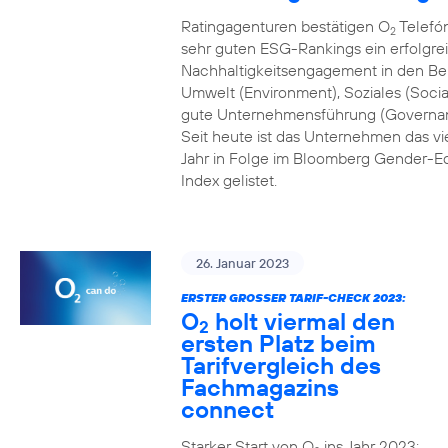
Ratingagenturen bestätigen O
Telefón
2
sehr guten ESG-Rankings ein erfolgre
Nachhaltigkeitsengagement in den Be
Umwelt (Environment), Soziales (Socia
gute Unternehmensführung (Governa
Seit heute ist das Unternehmen das vi
Jahr in Folge im Bloomberg Gender-Eq
Index gelistet.
26. Januar 2023
ERSTER GROSSER TARIF-CHECK 2023:
O
holt viermal den
2
ersten Platz beim
Tarifvergleich des
Fachmagazins
connect
Starker Start von O
ins Jahr 2023: