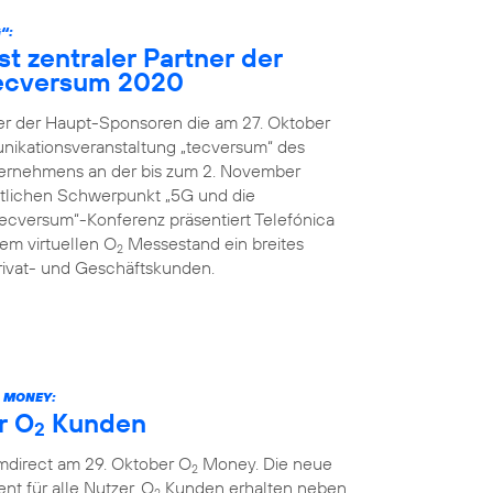
“:
st zentraler Partner der
ecversum 2020
ner der Haupt-Sponsoren die am 27. Oktober
nikationsveranstaltung „tecversum“ des
ernehmens an der bis zum 2. November
ltlichen Schwerpunkt „5G und die
„tecversum“-Konferenz präsentiert Telefónica
m virtuellen O
Messestand ein breites
2
rivat- und Geschäftskunden.
MONEY:
r O
Kunden
2
mdirect am 29. Oktober O
Money. Die neue
2
ent für alle Nutzer. O
Kunden erhalten neben
2