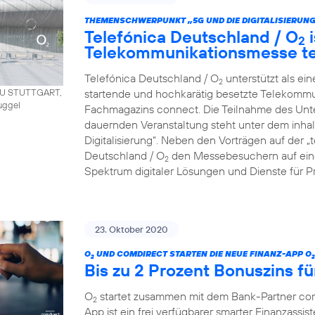
THEMENSCHWERPUNKT „5G UND DIE DIGITALISIERUNG
Telefónica Deutschland / O
i
2
Telekommunikationsmesse t
Telefónica Deutschland / O
unterstützt als ei
2
startende und hochkarätig besetzte Telekommu
AU STUTTGART,
uggel
Fachmagazins connect. Die Teilnahme des Unt
dauernden Veranstaltung steht unter dem inha
Digitalisierung“. Neben den Vorträgen auf der 
Deutschland / O
den Messebesuchern auf eine
2
Spektrum digitaler Lösungen und Dienste für P
23. Oktober 2020
O
UND COMDIRECT STARTEN DIE NEUE FINANZ-APP O
2
2
Bis zu 2 Prozent Bonuszins fü
O
startet zusammen mit dem Bank-Partner co
2
App ist ein frei verfügbarer smarter Finanzassist