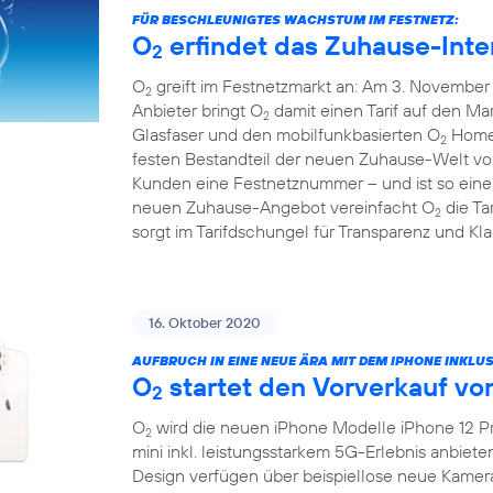
FÜR BESCHLEUNIGTES WACHSTUM IM FESTNETZ:
O
erfindet das Zuhause-Inte
2
O
greift im Festnetzmarkt an: Am 3. November 
2
Anbieter bringt O
damit einen Tarif auf den Mar
2
Glasfaser und den mobilfunkbasierten O
HomeS
2
festen Bestandteil der neuen Zuhause-Welt v
Kunden eine Festnetznummer – und ist so eine 
neuen Zuhause-Angebot vereinfacht O
die Ta
2
sorgt im Tarifdschungel für Transparenz und Klar
16. Oktober 2020
AUFBRUCH IN EINE NEUE ÄRA MIT DEM IPHONE INKLUS
O
startet den Vorverkauf vo
2
O
wird die neuen iPhone Modelle iPhone 12 Pr
2
mini inkl. leistungsstarkem 5G-Erlebnis anbiet
Design verfügen über beispiellose neue Kamer