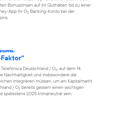
ten Bonuszinsen auf ihr Guthaben bis zu einer
ey-App ihr O
Banking-Konto bei der
2
zins.
ZGIPFEL:
-Faktor“
n Telefónica Deutschland / O
, auf dem 14.
2
e Nachhaltigkeit und insbesondere die
ereichen integrieren müssen, um am Kapitalmarkt
chland / O
bereits gestern einen wichtigen
2
 spätestens 2025 klimaneutral sein.