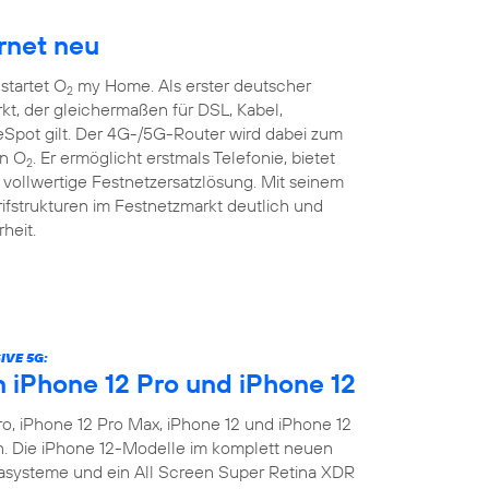
rnet neu
startet O
my Home. Als erster deutscher
2
kt, der gleichermaßen für DSL, Kabel,
pot gilt. Der 4G-/5G-Router wird dabei zum
on O
. Er ermöglicht erstmals Telefonie, bietet
2
vollwertige Festnetzersatzlösung. Mit seinem
rifstrukturen im Festnetzmarkt deutlich und
heit.
IVE 5G:
n iPhone 12 Pro und iPhone 12
o, iPhone 12 Pro Max, iPhone 12 und iPhone 12
en. Die iPhone 12-Modelle im komplett neuen
asysteme und ein All Screen Super Retina XDR