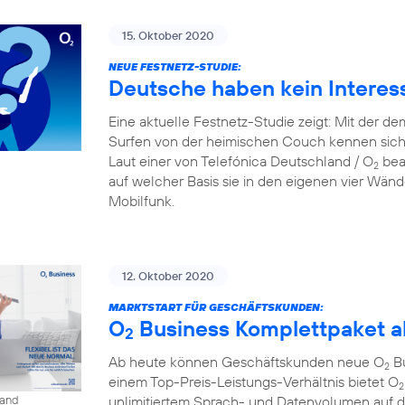
15. Oktober 2020
NEUE FESTNETZ-STUDIE:
Deutsche haben kein Interes
Eine aktuelle Festnetz-Studie zeigt: Mit der d
Surfen von der heimischen Couch kennen sich
Laut einer von Telefónica Deutschland / O
beau
2
auf welcher Basis sie in den eigenen vier Wänd
Mobilfunk.
12. Oktober 2020
MARKTSTART FÜR GESCHÄFTSKUNDEN:
O
Business Komplettpaket ab
2
Ab heute können Geschäftskunden neue O
Bu
2
einem Top-Preis-Leistungs-Verhältnis bietet O
2
unlimitiertem Sprach- und Datenvolumen auf 
land