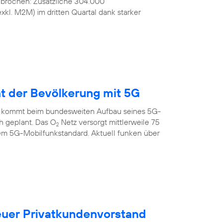
ebrochen: Zusätzliche 304.000
kl. M2M) im dritten Quartal dank starker
nt der Bevölkerung mit 5G
 kommt beim bundesweiten Aufbau seines 5G-
ch geplant. Das O
Netz versorgt mittlerweile 75
2
em 5G-Mobilfunkstandard. Aktuell funken über
uer Privatkundenvorstand