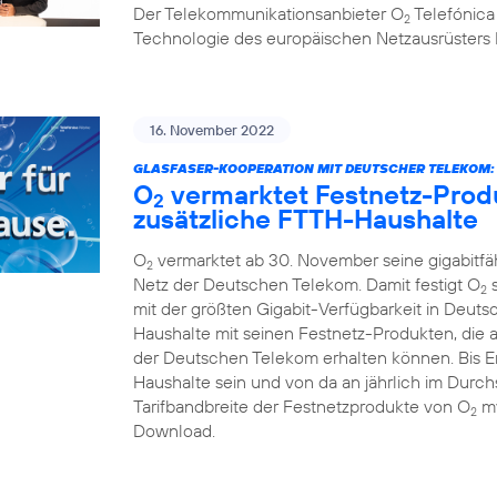
Der Telekommunikationsanbieter O
Telefónica
2
Technologie des europäischen Netzausrüsters 
16. November 2022
GLASFASER-KOOPERATION MIT DEUTSCHER TELEKOM:
O
vermarktet Festnetz-Produ
2
zusätzliche FTTH-Haushalte
O
vermarktet ab 30. November seine gigabitf
2
Netz der Deutschen Telekom. Damit festigt O
s
2
mit der größten Gigabit-Verfügbarkeit in Deuts
Haushalte mit seinen Festnetz-Produkten, die 
der Deutschen Telekom erhalten können. Bis En
Haushalte sein und von da an jährlich im Durchs
Tarifbandbreite der Festnetzprodukte von O
my
2
Download.