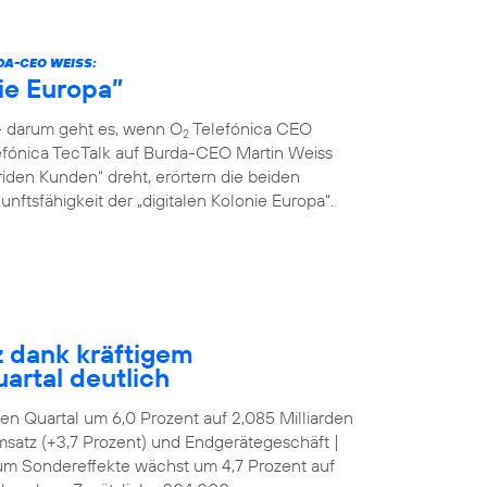
DA-CEO WEISS:
nie Europa”
 – darum geht es, wenn O
Telefónica CEO
2
fónica TecTalk auf Burda-CEO Martin Weiss
riden Kunden“ dreht, erörtern die beiden
ftsfähigkeit der „digitalen Kolonie Europa“.
z dank kräftigem
artal deutlich
tten Quartal um 6,0 Prozent auf 2,085 Milliarden
satz (+3,7 Prozent) und Endgerätegeschäft |
 um Sondereffekte wächst um 4,7 Prozent auf