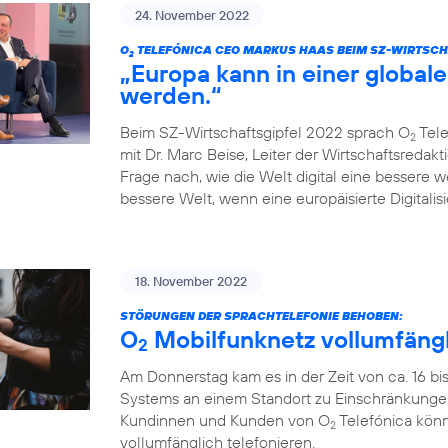
24. November 2022
O
TELEFÓNICA CEO MARKUS HAAS BEIM SZ-WIRTSCH
2
„Europa kann in einer globale
werden.“
Beim SZ-Wirtschaftsgipfel 2022 sprach O
Tele
2
mit Dr. Marc Beise, Leiter der Wirtschaftsredak
Frage nach, wie die Welt digital eine bessere 
bessere Welt, wenn eine europäisierte Digitalisi
18. November 2022
STÖRUNGEN DER SPRACHTELEFONIE BEHOBEN:
O
Mobilfunknetz vollumfängl
2
Am Donnerstag kam es in der Zeit von ca. 16 bi
Systems an einem Standort zu Einschränkungen
Kundinnen und Kunden von O
Telefónica könn
2
vollumfänglich telefonieren.