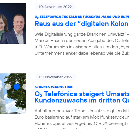
10. November 2022
O
TELEFÓNICA TECTALK MIT MARKUS HAAS UND BUR
2
Raus aus der “digitalen Kolo
„Wie Digitalisierung ganze Branchen umwälzt“
Markus Haas in der neuen Ausgabe des O
Tele
2
trifft. Warum sich inzwischen alles um den „hyb
Unternehmenslenker dabei ebenso wie die Zukun
03. November 2022
STARKES WACHSTUM:
O
Telefónica steigert Umsat
2
Kundenzuwachs im dritten Qu
Anhaltend positiver Trend: Umsatz steigt im dri
Euro basierend auf starkem Mobilfunkserviceum
Höheres operatives Ergebnis: OIBDA bereinigt