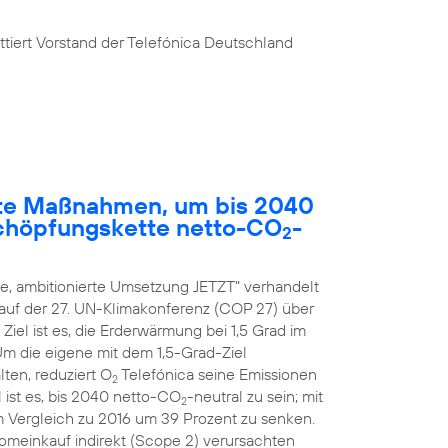
tiert Vorstand der Telefónica Deutschland
rete Maßnahmen, um bis 2040
chöpfungskette netto-CO
-
2
, ambitionierte Umsetzung JETZT" verhandelt
 auf der 27. UN-Klimakonferenz (COP 27) über
el ist es, die Erderwärmung bei 1,5 Grad im
 Um die eigene mit dem 1,5-Grad-Ziel
ten, reduziert O
Telefónica seine Emissionen
2
 ist es, bis 2040 netto-CO
-neutral zu sein; mit
2
m Vergleich zu 2016 um 39 Prozent zu senken.
romeinkauf indirekt (Scope 2) verursachten