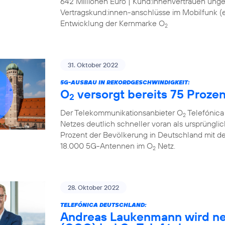
642 Millionen Euro | Kund:innenvertrauen ung
Vertragskund:innen-anschlüsse im Mobilfunk (ex
Entwicklung der Kernmarke O
2
31. Oktober 2022
5G-AUSBAU IN REKORDGESCHWINDIGKEIT:
O
versorgt bereits 75 Proze
2
Der Telekommunikationsanbieter O
Telefónica
2
Netzes deutlich schneller voran als ursprüngli
Prozent der Bevölkerung in Deutschland mit d
18.000 5G-Antennen im O
Netz.
2
28. Oktober 2022
TELEFÓNICA DEUTSCHLAND:
Andreas Laukenmann wird ne