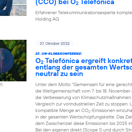
(CCO) bei O
Telefónica
2
Erfahrener Telekommunikationsexperte komplet
Holding AG
27. Oktober 2022
27. UN-KLIMAKONFERENZ:
O
Telefónica ergreift konk
2
entlang der gesamten Werts
neutral zu sein
Unter dem Motto "Gemeinsam für eine gerechte
d)
die Weltgemeinschaft vom 7. bis 18. November
die Verbesserung von Klimaschutzmaßnahmen. Zi
Vergleich zur vorindustriellen Zeit zu stoppen.
kompatible Menge an CO
-Emissionen einzuhal
2
in der gesamten Wertschöpfungskette. Das Ziel
dem Zwischenziel diese Emissionen bis 2025 i
Bei den eigenen direkt (Scope 1) und durch St