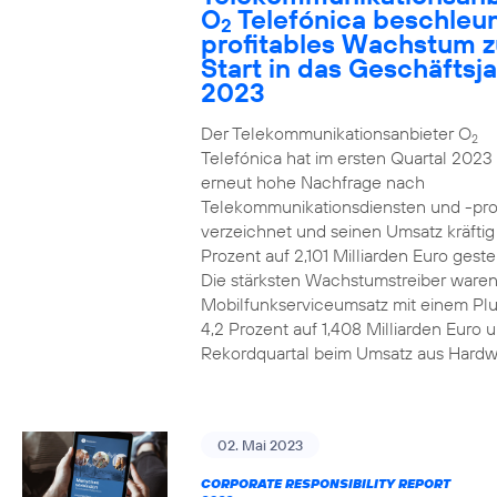
O
Telefónica beschleun
2
profitables Wachstum 
Start in das Geschäftsj
2023
Der Telekommunikationsanbieter O
2
Telefónica hat im ersten Quartal 2023
erneut hohe Nachfrage nach
Telekommunikationsdiensten und -pr
verzeichnet und seinen Umsatz kräfti
Prozent auf 2,101 Milliarden Euro gestei
Die stärksten Wachstumstreiber waren
Mobilfunkserviceumsatz mit einem Pl
4,2 Prozent auf 1,408 Milliarden Euro 
Rekordquartal beim Umsatz aus Hardw
02. Mai 2023
CORPORATE RESPONSIBILITY REPORT