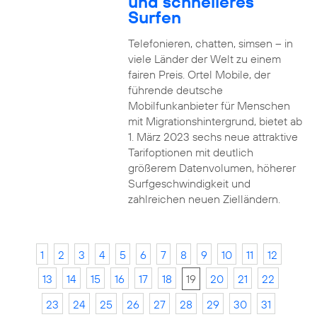
und schnelleres
Surfen
Telefonieren, chatten, simsen – in
viele Länder der Welt zu einem
fairen Preis. Ortel Mobile, der
führende deutsche
Mobilfunkanbieter für Menschen
mit Migrationshintergrund, bietet ab
1. März 2023 sechs neue attraktive
Tarifoptionen mit deutlich
größerem Datenvolumen, höherer
Surfgeschwindigkeit und
zahlreichen neuen Zielländern.
1
2
3
4
5
6
7
8
9
10
11
12
13
14
15
16
17
18
19
20
21
22
23
24
25
26
27
28
29
30
31