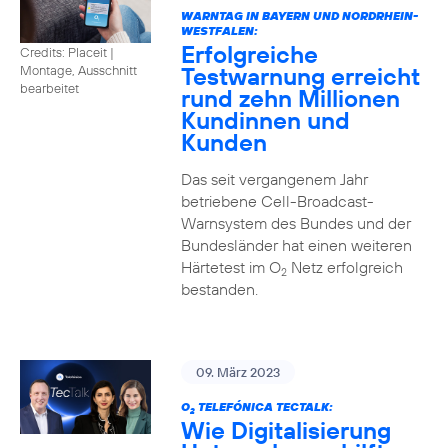
WARNTAG IN BAYERN UND NORDRHEIN-
WESTFALEN:
Erfolgreiche
Credits: Placeit |
Testwarnung erreicht
Montage, Ausschnitt
bearbeitet
rund zehn Millionen
Kundinnen und
Kunden
Das seit vergangenem Jahr
betriebene Cell-Broadcast-
Warnsystem des Bundes und der
Bundesländer hat einen weiteren
Härtetest im O
Netz erfolgreich
2
bestanden.
09. März 2023
O
TELEFÓNICA TECTALK:
2
Wie Digitalisierung