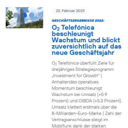
22. Februar 2023
GESCHÄFTSERGEBNISSE 2022:
O
Telefónica
2
beschleunigt
Wachstum und blickt
zuversichtlich auf das
neue Geschäftsjahr
O
Telefónica überfüllt Ziele für
2
dreijähriges Strategieprogramm
„Investment for Growth“ |
Anhaltendes operatives
Momentum beschleunigt
Wachstum bei Umsatz (+5.9
Prozent) und OIBDA (+5,3 Prozent).
Umsatz klettert erstmals über die
8-Milliarden-Euro-Marke | Zahl der
Vertragsanschlüsse steigt im
Mobilfunk dank der starken