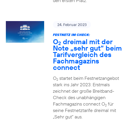
den ersten Platz.
24. Februar 2023
FESTNETZ IM CHECK:
O
dreimal mit der
2
Note „sehr gut“ beim
Tarifvergleich des
Fachmagazins
connect
O
startet beim Festnetzangebot
2
stark ins Jahr 2023: Erstmals
zeichnet der große Breitband-
Check des unabhängigen
Fachmagazins connect O
für
2
seine Festnetztarife dreimal mit
„Sehr gut“ aus.