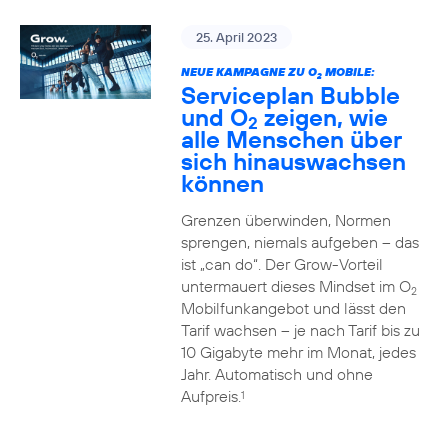
25. April 2023
NEUE KAMPAGNE ZU O
MOBILE:
2
Serviceplan Bubble
und O
zeigen, wie
2
alle Menschen über
sich hinauswachsen
können
Grenzen überwinden, Normen
sprengen, niemals aufgeben – das
ist „can do“. Der Grow-Vorteil
untermauert dieses Mindset im O
2
Mobilfunkangebot und lässt den
Tarif wachsen – je nach Tarif bis zu
10 Gigabyte mehr im Monat, jedes
Jahr. Automatisch und ohne
Aufpreis.
1