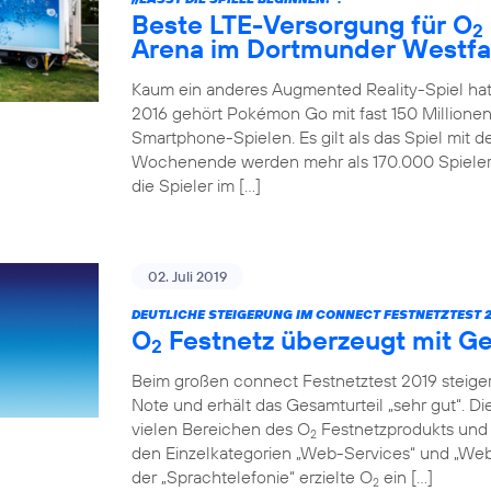
Beste LTE-Versorgung für O
2
Arena im Dortmunder Westfa
Kaum ein anderes Augmented Reality-Spiel hat
2016 gehört Pokémon Go mit fast 150 Millionen
Smartphone-Spielen. Es gilt als das Spiel mit 
Wochenende werden mehr als 170.000 Spieler 
die Spieler im […]
02. Juli 2019
DEUTLICHE STEIGERUNG IM CONNECT FESTNETZTEST 2
O
Festnetz überzeugt mit Ge
2
Beim großen connect Festnetztest 2019 steiger
Note und erhält das Gesamturteil „sehr gut“. D
vielen Bereichen des O
Festnetzprodukts und 
2
den Einzelkategorien „Web-Services“ und „Web-
der „Sprachtelefonie“ erzielte O
ein […]
2