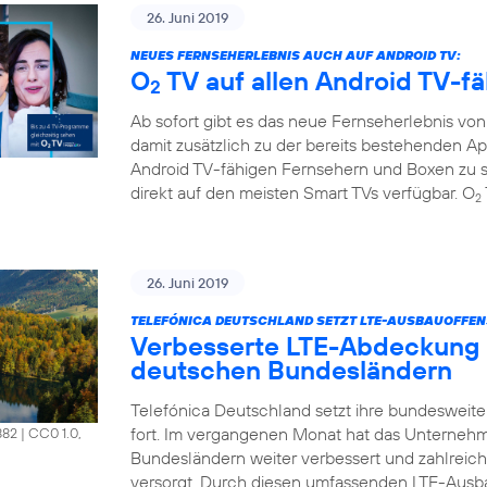
26. Juni 2019
NEUES FERNSEHERLEBNIS AUCH AUF ANDROID TV:
O
TV auf allen Android TV-f
2
Ab sofort gibt es das neue Fernseherlebnis vo
damit zusätzlich zu der bereits bestehenden A
Android TV-fähigen Fernsehern und Boxen zu s
direkt auf den meisten Smart TVs verfügbar. O
2
26. Juni 2019
TELEFÓNICA DEUTSCHLAND SETZT LTE-AUSBAUOFFENS
Verbesserte LTE-Abdeckung 
deutschen Bundesländern
Telefónica Deutschland setzt ihre bundesweit
fort. Im vergangenen Monat hat das Unterneh
882
|
CC0 1.0,
Bundesländern weiter verbessert und zahlrei
versorgt. Durch diesen umfassenden LTE-Ausb