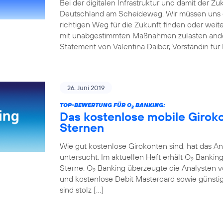
Bei der digitalen Infrastruktur und damit der Z
Deutschland am Scheideweg. Wir müssen uns 
richtigen Weg für die Zukunft finden oder weit
mit unabgestimmten Maßnahmen zulasten andere
Statement von Valentina Daiber, Vorständin für
26. Juni 2019
TOP-BEWERTUNG FÜR O
BANKING:
2
Das kostenlose mobile Girok
Sternen
Wie gut kostenlose Girokonten sind, hat das An
untersucht. Im aktuellen Heft erhält O
Banking 
2
Sterne. O
Banking überzeugte die Analysten v
2
und kostenlose Debit Mastercard sowie günstig
sind stolz […]