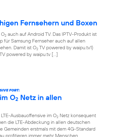
ähigen Fernsehern und Boxen
n O
auch auf Android TV. Das IPTV-Produkt ist
2
pp für Samsung Fernseher auch auf allen
ehen. Damit ist O
TV powered by waipu.tv1)
2
TV powered by waipu.tv […]
IVE FORT:
im O
Netz in allen
2
e LTE-Ausbauoffensive im O
Netz konsequent
2
men die LTE-Abdeckung in allen deutschen
che Gemeinden erstmals mit dem 4G-Standard
au profitieren immer mehr Menschen