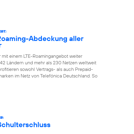
ERT:
-Roaming-Abdeckung aller
r
er mit einem LTE-Roamingangebot weiter
n 142 Ländern und mehr als 230 Netzen weltweit
ofitieren sowohl Vertrags- als auch Prepaid-
marken im Netz von Telefónica Deutschland. So
R:
Schulterschluss