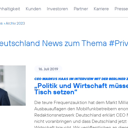
haltigkeit
Kunden
Investoren
Partner
Karriere
Presse
ws
Archiv 2023
Deutschland News zum Thema #Pri
16. Juli 2019
CEO MARKUS HAAS IM INTERVIEW MIT DER BERLINER 
„Politik und Wirtschaft müss
Tisch setzen“
Die teure Frequenzauktion hat dem Markt Millia
Ausbauauflagen den Mobilfunkbetreibern enorm 
Redaktionsnetzwerk Deutschland erklärt CEO 
nicht voranbringen und dass Deutschland jetzt 
Wirtschaft braucht. Wir veröffentlichen an dies