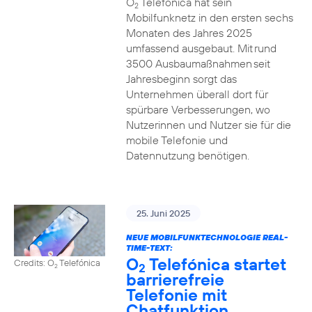
O
Telefónica hat sein
2
Mobilfunknetz in den ersten sechs
Monaten des Jahres 2025
umfassend ausgebaut. Mit rund
3500 Ausbaumaßnahmen seit
Jahresbeginn sorgt das
Unternehmen überall dort für
spürbare Verbesserungen, wo
Nutzerinnen und Nutzer sie für die
mobile Telefonie und
Datennutzung benötigen.
25. Juni 2025
NEUE MOBILFUNKTECHNOLOGIE REAL-
TIME-TEXT:
O
Telefónica startet
Credits: O
Telefónica
2
2
barrierefreie
Telefonie mit
Chatfunktion