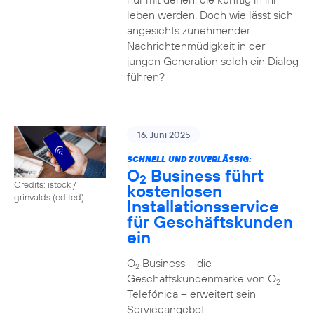
leben werden. Doch wie lässt sich
angesichts zunehmender
Nachrichtenmüdigkeit in der
jungen Generation solch ein Dialog
führen?
16. Juni 2025
SCHNELL UND ZUVERLÄSSIG:
O
Business führt
2
Credits: istock /
kostenlosen
grinvalds (edited)
Installationsservice
für Geschäftskunden
ein
O
Business – die
2
Geschäftskundenmarke von O
2
Telefónica – erweitert sein
Serviceangebot.