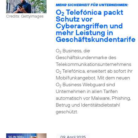
MEHR SICHERHEIT FÜR UNTERNEHMEN:
O
Telefónica packt
2
Credits: Gettyimages
Schutz vor
Cyberangriffen und
mehr Leistung in
Geschäftskundentarife
O
Business, die
2
Geschäftskundenmarke des
Telekommunikationsunternehmens
O
Telefónica, erweitert ab sofort ihr
2
Mobilfunkangebot. Mit dem neuen
O
Business Webguard sind
2
Unternehmen in allen Tarifen
automatisch vor Malware, Phishing,
Betrug und Identitätsdiebstahl
geschützt.
09. April 2025