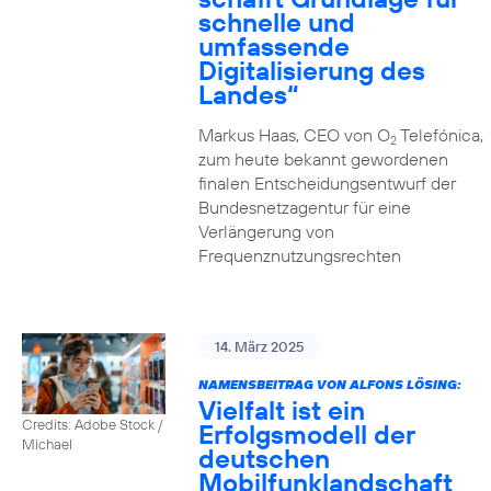
schnelle und
umfassende
Digitalisierung des
Landes“
Markus Haas, CEO von O
Telefónica,
2
zum heute bekannt gewordenen
finalen Entscheidungsentwurf der
Bundesnetzagentur für eine
Verlängerung von
Frequenznutzungsrechten
14. März 2025
NAMENSBEITRAG VON ALFONS LÖSING:
Vielfalt ist ein
Credits: Adobe Stock /
Erfolgsmodell der
Michael
deutschen
Mobilfunklandschaft