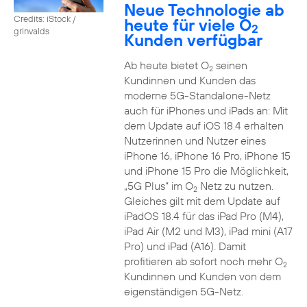
Neue Technologie ab
Credits: iStock /
heute für viele O
2
grinvalds
Kunden verfügbar
Ab heute bietet O
seinen
2
Kundinnen und Kunden das
moderne 5G-Standalone-Netz
auch für iPhones und iPads an: Mit
dem Update auf iOS 18.4 erhalten
Nutzerinnen und Nutzer eines
iPhone 16, iPhone 16 Pro, iPhone 15
und iPhone 15 Pro die Möglichkeit,
„5G Plus“ im O
Netz zu nutzen.
2
Gleiches gilt mit dem Update auf
iPadOS 18.4 für das iPad Pro (M4),
iPad Air (M2 und M3), iPad mini (A17
Pro) und iPad (A16). Damit
profitieren ab sofort noch mehr O
2
Kundinnen und Kunden von dem
eigenständigen 5G-Netz.