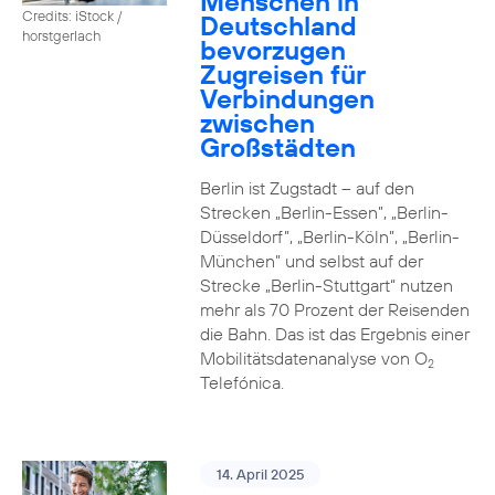
Menschen in
Credits: iStock /
Deutschland
horstgerlach
bevorzugen
Zugreisen für
Verbindungen
zwischen
Großstädten
Berlin ist Zugstadt – auf den
Strecken „Berlin-Essen”, „Berlin-
Düsseldorf”, „Berlin-Köln”, „Berlin-
München” und selbst auf der
Strecke „Berlin-Stuttgart“ nutzen
mehr als 70 Prozent der Reisenden
die Bahn. Das ist das Ergebnis einer
Mobilitätsdatenanalyse von O
2
Telefónica.
14. April 2025