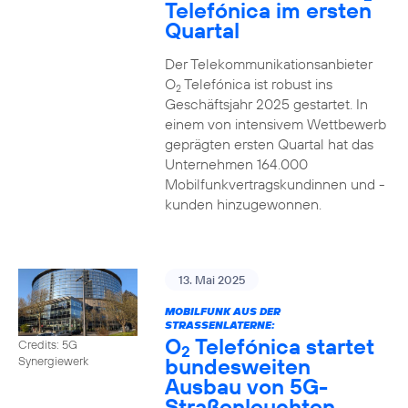
Telefónica im ersten
Quartal
Der Telekommunikationsanbieter
O
Telefónica ist robust ins
2
Geschäftsjahr 2025 gestartet. In
einem von intensivem Wettbewerb
geprägten ersten Quartal hat das
Unternehmen 164.000
Mobilfunkvertragskundinnen und -
kunden hinzugewonnen.
13. Mai 2025
MOBILFUNK AUS DER
STRASSENLATERNE:
O
Telefónica startet
Credits: 5G
2
bundesweiten
Synergiewerk
Ausbau von 5G-
Straßenleuchten