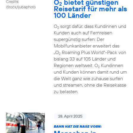
O
bietet günstigen
Credits:
2
Reisetarif für mehr als
iStock/ljubaphoto
100 Länder
O
sorgt dafür, dass Kundinnen und
2
Kunden auch auf Fernreisen
supergünstig surfen: Der
Mobilfunkanbieter erweitert das
„O
Roaming Plus World“-Pack von
2
bislang 33 auf 105 Länder und
Regionen weltweit. O
Kundinnen
2
und Kunden können damit rund um
die Welt ganz wie zuhause surfen
und streamen, ohne die Reisekasse
zu belasten.
28. April 2025
BAHN HAT DIE NASE VORN: