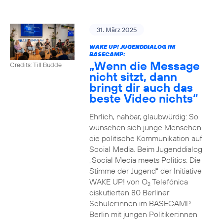
31. März 2025
WAKE UP! JUGENDDIALOG IM
BASECAMP:
„Wenn die Message
Credits: Till Budde
nicht sitzt, dann
bringt dir auch das
beste Video nichts“
Ehrlich, nahbar, glaubwürdig: So
wünschen sich junge Menschen
die politische Kommunikation auf
Social Media. Beim Jugenddialog
„Social Media meets Politics: Die
Stimme der Jugend“ der Initiative
WAKE UP! von O
Telefónica
2
diskutierten 80 Berliner
Schüler:innen im BASECAMP
Berlin mit jungen Politiker:innen