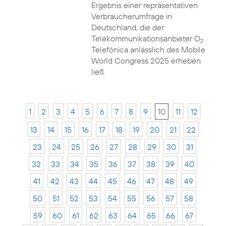
Ergebnis einer repräsentativen
Verbraucherumfrage in
Deutschland, die der
Telekommunikationsanbieter O
2
Telefónica anlässlich des Mobile
World Congress 2025 erheben
ließ.
1
2
3
4
5
6
7
8
9
10
11
12
13
14
15
16
17
18
19
20
21
22
23
24
25
26
27
28
29
30
31
32
33
34
35
36
37
38
39
40
41
42
43
44
45
46
47
48
49
50
51
52
53
54
55
56
57
58
59
60
61
62
63
64
65
66
67