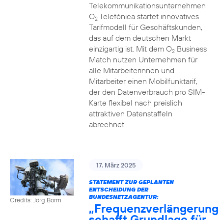
Telekommunikationsunternehmen
O
Telefónica startet innovatives
2
Tarifmodell für Geschäftskunden,
das auf dem deutschen Markt
einzigartig ist. Mit dem O
Business
2
Match nutzen Unternehmen für
alle Mitarbeiterinnen und
Mitarbeiter einen Mobilfunktarif,
der den Datenverbrauch pro SIM-
Karte flexibel nach preislich
attraktiven Datenstaffeln
abrechnet.
17. März 2025
STATEMENT ZUR GEPLANTEN
ENTSCHEIDUNG DER
BUNDESNETZAGENTUR:
Credits: Jörg Borm
„Frequenzverlängerung
schafft Grundlage für