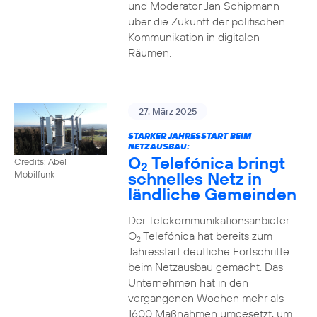
und Moderator Jan Schipmann
über die Zukunft der politischen
Kommunikation in digitalen
Räumen.
27. März 2025
STARKER JAHRESSTART BEIM
NETZAUSBAU:
O
Telefónica bringt
Credits: Abel
2
schnelles Netz in
Mobilfunk
ländliche Gemeinden
Der Telekommunikationsanbieter
O
Telefónica hat bereits zum
2
Jahresstart deutliche Fortschritte
beim Netzausbau gemacht. Das
Unternehmen hat in den
vergangenen Wochen mehr als
1600 Maßnahmen umgesetzt, um