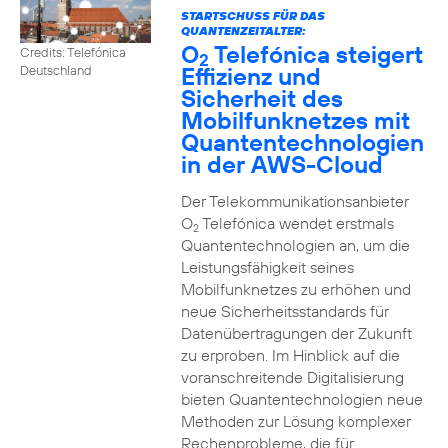
STARTSCHUSS FÜR DAS
QUANTENZEITALTER:
O
Telefónica steigert
Credits: Telefónica
2
Effizienz und
Deutschland
Sicherheit des
Mobilfunknetzes mit
Quantentechnologien
in der AWS-Cloud
Der Telekommunikationsanbieter
O
Telefónica wendet erstmals
2
Quantentechnologien an, um die
Leistungsfähigkeit seines
Mobilfunknetzes zu erhöhen und
neue Sicherheitsstandards für
Datenübertragungen der Zukunft
zu erproben. Im Hinblick auf die
voranschreitende Digitalisierung
bieten Quantentechnologien neue
Methoden zur Lösung komplexer
Rechenprobleme, die für