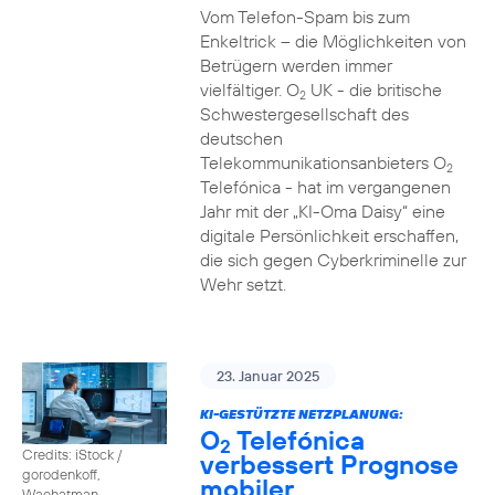
Vom Telefon-Spam bis zum
Enkeltrick – die Möglichkeiten von
Betrügern werden immer
vielfältiger. O
UK - die britische
2
Schwestergesellschaft des
deutschen
Telekommunikationsanbieters O
2
Telefónica - hat im vergangenen
Jahr mit der „KI-Oma Daisy“ eine
digitale Persönlichkeit erschaffen,
die sich gegen Cyberkriminelle zur
Wehr setzt.
23. Januar 2025
KI-GESTÜTZTE NETZPLANUNG:
O
Telefónica
2
Credits: iStock /
verbessert Prognose
gorodenkoff,
mobiler
Waehatman