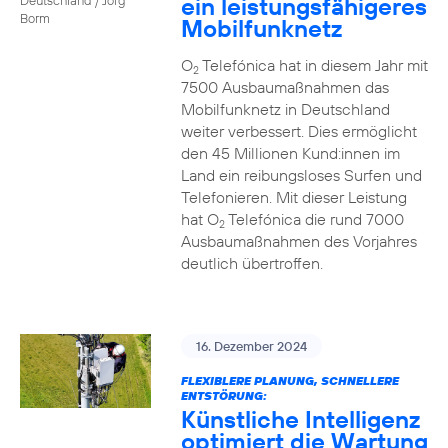
ein leistungsfähigeres
Borm
Mobilfunknetz
O
Telefónica hat in diesem Jahr mit
2
7500 Ausbaumaßnahmen das
Mobilfunknetz in Deutschland
weiter verbessert. Dies ermöglicht
den 45 Millionen Kund:innen im
Land ein reibungsloses Surfen und
Telefonieren. Mit dieser Leistung
hat O
Telefónica die rund 7000
2
Ausbaumaßnahmen des Vorjahres
deutlich übertroffen.
16. Dezember 2024
FLEXIBLERE PLANUNG, SCHNELLERE
ENTSTÖRUNG:
Künstliche Intelligenz
optimiert die Wartung