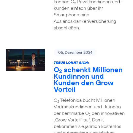
können O
Privatkundinnen und -
2
kunden einfach über ihr
Smartphone eine
Auslandskrankenversicherung
abschließen.
05. Dezember 2024
TREUE LOHNT SICH:
O
schenkt Millionen
2
Kundinnen und
Kunden den Grow
Vorteil
O
Telefónica bucht Millionen
2
Vertragskundinnen und -kunden
der Kernmarke O
den innovativen
2
„Grow Vorteil“ auf. Damit
bekommen sie jährlich kostenlos
und automatisch zusätzliches