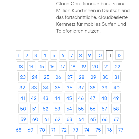
Cloud Core können bereits eine
Million Kund:innen in Deutschland
das fortschrittliche, cloudbasierte
Kernnetz für mobiles Surfen und
Telefonieren nutzen.
1
2
3
4
5
6
7
8
9
10
11
12
13
14
15
16
17
18
19
20
21
22
23
24
25
26
27
28
29
30
31
32
33
34
35
36
37
38
39
40
41
42
43
44
45
46
47
48
49
50
51
52
53
54
55
56
57
58
59
60
61
62
63
64
65
66
67
68
69
70
71
72
73
74
75
76
77