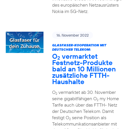
des europäischen Netzausrüsters
Nokia im 5G-Netz.
16. November 2022
GLASFASER-KOOPERATION MIT
DEUTSCHER TELEKOM:
O
vermarktet
2
Festnetz-Produkte
bald an 10 Millionen
zusätzliche FTTH-
Haushalte
O
vermarktet ab 30. November
2
seine gigabitfähigen O
my Home
2
Tarife auch über das FTTH- Netz
der Deutschen Telekom. Damit
festigt O
seine Position als
2
Telekommunikationsanbieter mit