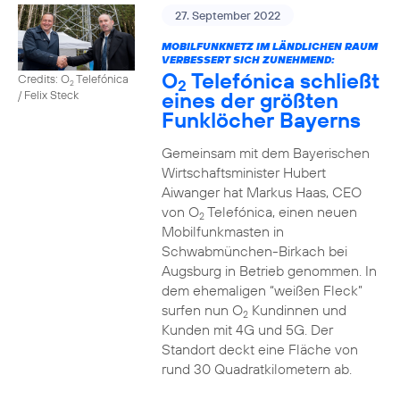
27. September 2022
MOBILFUNKNETZ IM LÄNDLICHEN RAUM
VERBESSERT SICH ZUNEHMEND:
O
Telefónica schließt
Credits: O
Telefónica
2
2
eines der größten
/ Felix Steck
Funklöcher Bayerns
Gemeinsam mit dem Bayerischen
Wirtschaftsminister Hubert
Aiwanger hat Markus Haas, CEO
von O
Telefónica, einen neuen
2
Mobilfunkmasten in
Schwabmünchen-Birkach bei
Augsburg in Betrieb genommen. In
dem ehemaligen “weißen Fleck”
surfen nun O
Kundinnen und
2
Kunden mit 4G und 5G. Der
Standort deckt eine Fläche von
rund 30 Quadratkilometern ab.