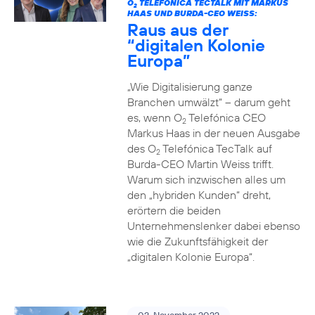
O
TELEFÓNICA TECTALK MIT MARKUS
2
HAAS UND BURDA-CEO WEISS:
Raus aus der
“digitalen Kolonie
Europa”
„Wie Digitalisierung ganze
Branchen umwälzt“ – darum geht
es, wenn O
Telefónica CEO
2
Markus Haas in der neuen Ausgabe
des O
Telefónica TecTalk auf
2
Burda-CEO Martin Weiss trifft.
Warum sich inzwischen alles um
den „hybriden Kunden“ dreht,
erörtern die beiden
Unternehmenslenker dabei ebenso
wie die Zukunftsfähigkeit der
„digitalen Kolonie Europa“.