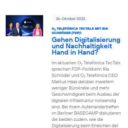
26. Oktober 2022
O
TELEFÓNICA TECTALK MIT RIA
2
SCHRÖDER (FDP):
Gehen Digitalisierung
und Nachhaltigkeit
Hand in Hand?
Im aktuellen O
Telefónica TecTalk
2
sprechen FDP-Politikerin Ria
Schröder und O
Telefónica CEO
2
Markus Haas darüber, inwiefern
weniger Bürokratie und mehr
Geschwindigkeit beim Ausbau der
digitalen Infrastruktur notwendig
sind. Bei ihrem Aufeinandertreffen
im Berliner BASECAMP diskutieren
die beiden zudem, wie die
Digitalisierung beim Erreichen der