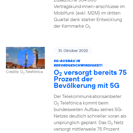
Vertragskund:innen-anschlüsse im
Mobilfunk (exkl. M2M) im dritten
Quartal dank starker Entwicklung
der Kernmarke O
2
31. Oktober 2022
5G-AUSBAU IN
REKORDGESCHWINDIGKEIT:
O
versorgt bereits 75
Credits: O
Telefónica
2
2
Prozent der
Bevölkerung mit 5G
Der Telekommunikationsanbieter
O
Telefónica kommt beim
2
bundesweiten Aufbau seines 5G-
Netzes deutlich schneller voran als
ursprünglich geplant. Das O
Netz
2
versorgt mittlerweile 75 Prozent