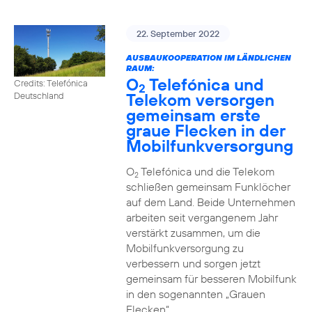
22. September 2022
AUSBAUKOOPERATION IM LÄNDLICHEN
RAUM:
O
Telefónica und
Credits: Telefónica
2
Telekom versorgen
Deutschland
gemeinsam erste
graue Flecken in der
Mobilfunkversorgung
O
Telefónica und die Telekom
2
schließen gemeinsam Funklöcher
auf dem Land. Beide Unternehmen
arbeiten seit vergangenem Jahr
verstärkt zusammen, um die
Mobilfunkversorgung zu
verbessern und sorgen jetzt
gemeinsam für besseren Mobilfunk
in den sogenannten „Grauen
Flecken“.