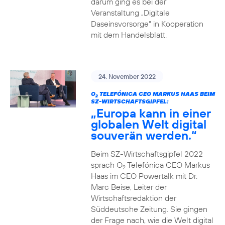
darum ging es bei der
Veranstaltung „Digitale
Daseinsvorsorge“ in Kooperation
mit dem Handelsblatt.
24. November 2022
O
TELEFÓNICA CEO MARKUS HAAS BEIM
2
SZ-WIRTSCHAFTSGIPFEL:
„Europa kann in einer
globalen Welt digital
souverän werden.“
Beim SZ-Wirtschaftsgipfel 2022
sprach O
Telefónica CEO Markus
2
Haas im CEO Powertalk mit Dr.
Marc Beise, Leiter der
Wirtschaftsredaktion der
Süddeutsche Zeitung. Sie gingen
der Frage nach, wie die Welt digital