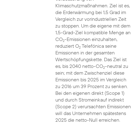
Klimaschutzmaßnahmen. Ziel ist es,
die Erderwärmung bei 1,5 Grad im
Vergleich zur vorindustriellen Zeit
zu stoppen. Um die eigene mit dem
1,5-Grad-Ziel kompatible Menge an
CO
-Emissionen einzuhalten,
2
reduziert O
Telefónica seine
2
Emissionen in der gesamten
Wertschöpfungskette. Das Ziel ist
es, bis 2040 netto-CO
-neutral zu
2
sein; mit dem Zwischenziel diese
Emissionen bis 2025 im Vergleich
zu 2016 um 39 Prozent zu senken.
Bei den eigenen direkt (Scope 1)
und durch Stromeinkauf indirekt
(Scope 2) verursachten Emissionen
will das Unternehmen spätestens
2025 die netto-Null erreichen.