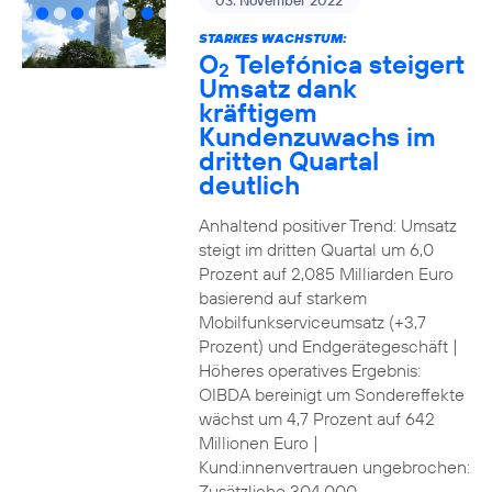
03. November 2022
STARKES WACHSTUM:
O
Telefónica steigert
2
Umsatz dank
kräftigem
Kundenzuwachs im
dritten Quartal
deutlich
Anhaltend positiver Trend: Umsatz
steigt im dritten Quartal um 6,0
Prozent auf 2,085 Milliarden Euro
basierend auf starkem
Mobilfunkserviceumsatz (+3,7
Prozent) und Endgerätegeschäft |
Höheres operatives Ergebnis:
OIBDA bereinigt um Sondereffekte
wächst um 4,7 Prozent auf 642
Millionen Euro |
Kund:innenvertrauen ungebrochen:
Zusätzliche 304.000