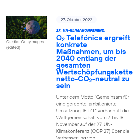
27. Oktober 2022
27. UN-KLIMAKONFERENZ:
O
Telefónica ergreift
2
Credits: Gettyimages
konkrete
(edited)
Maßnahmen, um bis
2040 entlang der
gesamten
Wertschöpfungskette
netto-CO
-neutral zu
2
sein
Unter dem Motto "Gemeinsam für
eine gerechte, ambitionierte
Umsetzung JETZT" verhandelt die
Weltgemeinschaft vom 7. bis 18.
November auf der 27. UN-
Klimakonferenz (COP 27) über die
Verbesserung von