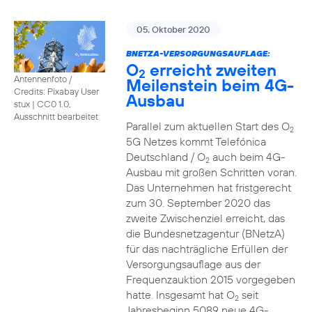
05. Oktober 2020
BNETZA-VERSORGUNGSAUFLAGE:
O
erreicht zweiten
2
Antennenfoto /
Meilenstein beim 4G-
Credits: Pixabay User
Ausbau
stux
|
CC0 1.0,
Ausschnitt bearbeitet
Parallel zum aktuellen Start des O
2
5G Netzes kommt Telefónica
Deutschland / O
auch beim 4G-
2
Ausbau mit großen Schritten voran.
Das Unternehmen hat fristgerecht
zum 30. September 2020 das
zweite Zwischenziel erreicht, das
die Bundesnetzagentur (BNetzA)
für das nachträgliche Erfüllen der
Versorgungsauflage aus der
Frequenzauktion 2015 vorgegeben
hatte. Insgesamt hat O
seit
2
Jahresbeginn 5089 neue 4G-