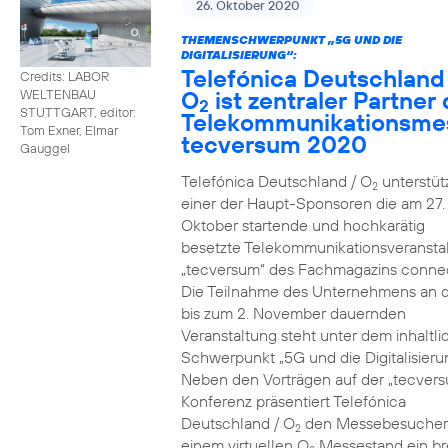
26. Oktober 2020
THEMENSCHWERPUNKT „5G UND DIE
DIGITALISIERUNG“:
Telefónica Deutschland
Credits: LABOR
O
ist zentraler Partner 
WELTENBAU
2
STUTTGART, editor:
Telekommunikationsme
Tom Exner, Elmar
tecversum 2020
Gauggel
Telefónica Deutschland / O
unterstütz
2
einer der Haupt-Sponsoren die am 27.
Oktober startende und hochkarätig
besetzte Telekommunikationsveransta
„tecversum“ des Fachmagazins connec
Die Teilnahme des Unternehmens an 
bis zum 2. November dauernden
Veranstaltung steht unter dem inhaltl
Schwerpunkt „5G und die Digitalisieru
Neben den Vorträgen auf der „tecver
Konferenz präsentiert Telefónica
Deutschland / O
den Messebesucher
2
einem virtuellen O
Messestand ein br