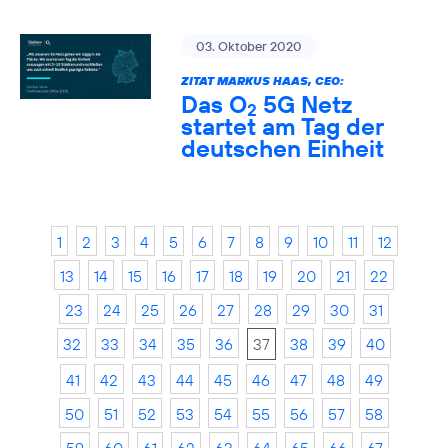
03. Oktober 2020
ZITAT MARKUS HAAS, CEO:
Das O
5G Netz
2
startet am Tag der
deutschen Einheit
1
2
3
4
5
6
7
8
9
10
11
12
13
14
15
16
17
18
19
20
21
22
23
24
25
26
27
28
29
30
31
32
33
34
35
36
37
38
39
40
41
42
43
44
45
46
47
48
49
50
51
52
53
54
55
56
57
58