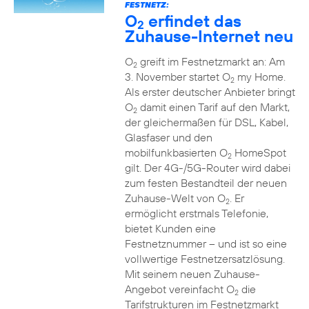
FESTNETZ:
O
erfindet das
2
Zuhause-Internet neu
O
greift im Festnetzmarkt an: Am
2
3. November startet O
my Home.
2
Als erster deutscher Anbieter bringt
O
damit einen Tarif auf den Markt,
2
der gleichermaßen für DSL, Kabel,
Glasfaser und den
mobilfunkbasierten O
HomeSpot
2
gilt. Der 4G-/5G-Router wird dabei
zum festen Bestandteil der neuen
Zuhause-Welt von O
. Er
2
ermöglicht erstmals Telefonie,
bietet Kunden eine
Festnetznummer – und ist so eine
vollwertige Festnetzersatzlösung.
Mit seinem neuen Zuhause-
Angebot vereinfacht O
die
2
Tarifstrukturen im Festnetzmarkt