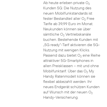
Ab heute erleben private O
2
Kunden 5G: Die Nutzung des
neuen Mobilfunkstandards ist
fester Bestandteil aller O
Free
2
Tarife ab 39,99 Euro im Monat.
Neukunden können sie über
sämtliche O
Vertriebskanäle
2
buchen. Bestehende Kunden mit
„5G ready“-Tarif aktivieren die 5G-
Nutzung mit wenigen Klicks.
Passend dazu bietet O
eine Reihe
2
attraktiver 5G-Smartphones in
allen Preisklassen – mit und ohne
Mobilfunktarif. Über das O
My
2
Handy Ratenmodell können sie
flexibel abbezahlt werden. Ihr
neues Endgerät schützen Kunden
auf Wunsch mit der neuen O
2
Handy-Versicherung.