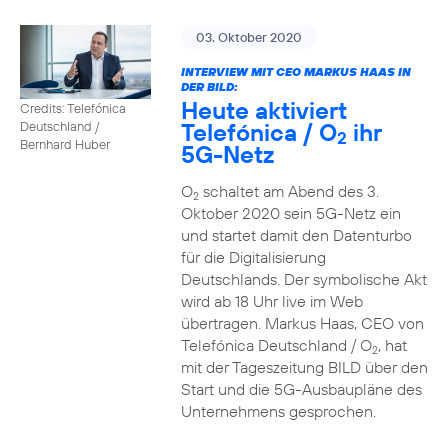
03. Oktober 2020
INTERVIEW MIT CEO MARKUS HAAS IN
DER BILD:
Heute aktiviert
Credits: Telefónica
Telefónica / O
ihr
Deutschland /
2
Bernhard Huber
5G-Netz
O
schaltet am Abend des 3.
2
Oktober 2020 sein 5G-Netz ein
und startet damit den Datenturbo
für die Digitalisierung
Deutschlands. Der symbolische Akt
wird ab 18 Uhr live im Web
übertragen. Markus Haas, CEO von
Telefónica Deutschland / O
, hat
2
mit der Tageszeitung BILD über den
Start und die 5G-Ausbaupläne des
Unternehmens gesprochen.