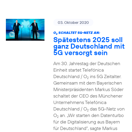
03. Oktober 2020
O
SCHALTET 5G-NETZ AN:
2
Spätestens 2025 soll
ganz Deutschland mit
5G versorgt sein
Am 30. Jahrestag der Deutschen
Einheit startet Telefónica
Deutschland / O
ins 5G Zeitalter.
2
Gemeinsam mit dem Bayerischen
Ministerpräsidenten Markus Söder
schaltet der CEO des Münchener
Unternehmens Telefónica
Deutschland / O
das 5G-Netz von
2
O
an. „Wir starten den Datenturbo
2
für die Digitalisierung aus Bayern
für Deutschland“, sagte Markus