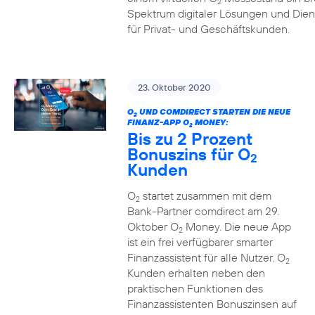
2
Spektrum digitaler Lösungen und Dien
für Privat- und Geschäftskunden.
23. Oktober 2020
O
UND COMDIRECT STARTEN DIE NEUE
2
FINANZ-APP O
MONEY:
2
Bis zu 2 Prozent
Bonuszins für O
2
Kunden
O
startet zusammen mit dem
2
Bank-Partner comdirect am 29.
Oktober O
Money. Die neue App
2
ist ein frei verfügbarer smarter
Finanzassistent für alle Nutzer. O
2
Kunden erhalten neben den
praktischen Funktionen des
Finanzassistenten Bonuszinsen auf