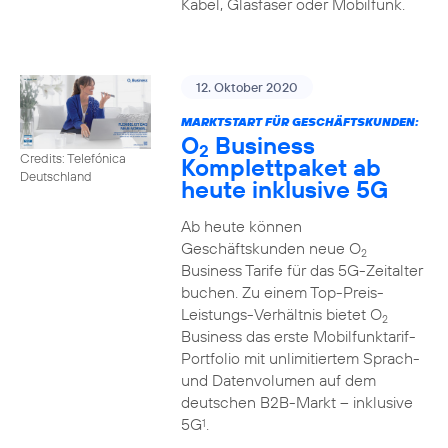
Kabel, Glasfaser oder Mobilfunk.
12. Oktober 2020
MARKTSTART FÜR GESCHÄFTSKUNDEN:
O
Business
2
Credits: Telefónica
Komplettpaket ab
Deutschland
heute inklusive 5G
Ab heute können
Geschäftskunden neue O
2
Business Tarife für das 5G-Zeitalter
buchen. Zu einem Top-Preis-
Leistungs-Verhältnis bietet O
2
Business das erste Mobilfunktarif-
Portfolio mit unlimitiertem Sprach-
und Datenvolumen auf dem
deutschen B2B-Markt – inklusive
5G
.
1