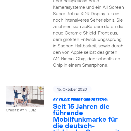
über beispiellose neue
Kamerasysteme und ein All Screen
Super Retina XDR Display für ein
noch intensiveres Seherlebnis. Sie
zeichnen sich außerdem durch die
neue Ceramic Shield-Front aus,
dem größten Entwicklungssprung
in Sachen Haltbarkeit, sowie durch
den von Apple selbst designten
A14 Bionic-Chip, den schnellsten
Chip in einem Smartphone.
16. Oktober 2020
AY YILDIZ FEIERT GEBURTSTAG:
Seit 15 Jahren die
Credits: AY YILDIZ
führende
Mobilfunkmarke für
die deutsch-