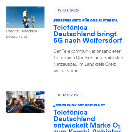
19. Mai 2026
BESSERES NETZ FÜR DAS ELSTERTAL
Telefónica
Credits: Telefónica
Deutschland bringt
Deutschland
5G nach Wolfersdorf
Der Telekommunikationsanbieter
Telefónica Deutschland treibt den
Netzausbau im Landkreis Greiz
weiter voran
18. Mai 2026
„MOBILFUNK MIT DEM PLUS”
Telefónica
Deutschland
entwickelt Marke O
2
zum Kombi-Anbieter