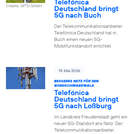
Telefónica
Credits: GfTD GmbH
Deutschland bringt
5G nach Buch
Der Telekommunikationsanbieter
Telefónica Deutschland hat in
Buch einen neuen 5G-
Mobilfunkstandort errichtet
19. Mai 2026
BESSERES NETZ FÜR DEN
NORDSCHWARZWALD
Telefónica
Deutschland bringt
5G nach Loßburg
Im Landkreis Freudenstadt geht ein
neuer 5G-Standort ans Netz: Der
Telekommunikationsanbieter