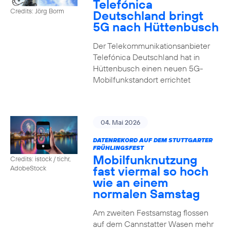
Telefónica
Credits: Jörg Borm
Deutschland bringt
5G nach Hüttenbusch
Der Telekommunikationsanbieter
Telefónica Deutschland hat in
Hüttenbusch einen neuen 5G-
Mobilfunkstandort errichtet
04. Mai 2026
DATENREKORD AUF DEM STUTTGARTER
FRÜHLINGSFEST
Mobilfunknutzung
Credits: istock / tichr,
fast viermal so hoch
AdobeStock
wie an einem
normalen Samstag
Am zweiten Festsamstag flossen
auf dem Cannstatter Wasen mehr