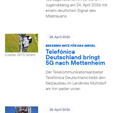
Jugenddialog am 24. April 2026 mit
einem deutlichen Signal des
Misstrauens
28. April 2026
BESSERES NETZ FÜR DAS INNTAL
Telefónica
Credits: GfTD GmbH
Deutschland bringt
5G nach Mettenheim
Der Telekommunikationsanbieter
Telefónica Deutschland treibt den
Netzausbau im Landkreis Mühldorf
am Inn weiter voran
28. April 2026