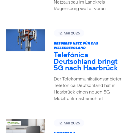
Netzausbau im Landkreis
Regensburg weiter voran
12. Mai 2026
BESSERES NETZ FÜR DAS
WESERBERGLAND
Telefónica
Deutschland bringt
5G nach Haarbrück
Der Telekommunikationsanbieter
Telefónica Deutschland hat in
Haarbrück einen neuen 5G-
Mobilfunkmast errichtet
12. Mai 2026