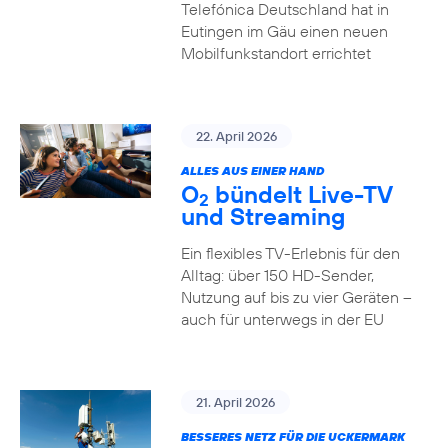
Telefónica Deutschland hat in
Eutingen im Gäu einen neuen
Mobilfunkstandort errichtet
22. April 2026
ALLES AUS EINER HAND
O
bündelt Live-TV
2
und Streaming
Ein flexibles TV-Erlebnis für den
Alltag: über 150 HD-Sender,
Nutzung auf bis zu vier Geräten –
auch für unterwegs in der EU
21. April 2026
BESSERES NETZ FÜR DIE UCKERMARK