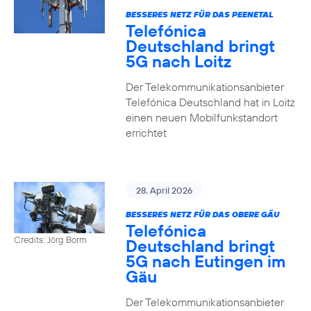
BESSERES NETZ FÜR DAS PEENETAL
Telefónica
Deutschland bringt
5G nach Loitz
Der Telekommunikationsanbieter
Telefónica Deutschland hat in Loitz
einen neuen Mobilfunkstandort
errichtet
28. April 2026
BESSERES NETZ FÜR DAS OBERE GÄU
Telefónica
Credits: Jörg Borm
Deutschland bringt
5G nach Eutingen im
Gäu
Der Telekommunikationsanbieter