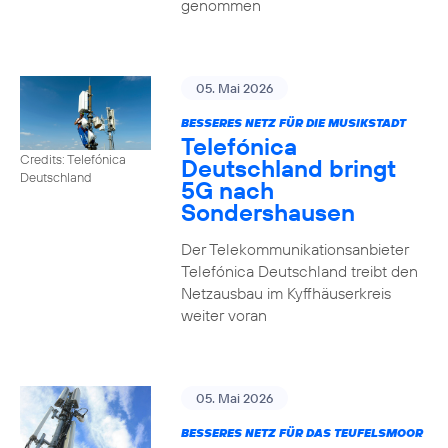
genommen
05. Mai 2026
BESSERES NETZ FÜR DIE MUSIKSTADT
Telefónica
Credits: Telefónica
Deutschland bringt
Deutschland
5G nach
Sondershausen
Der Telekommunikationsanbieter
Telefónica Deutschland treibt den
Netzausbau im Kyffhäuserkreis
weiter voran
05. Mai 2026
BESSERES NETZ FÜR DAS TEUFELSMOOR