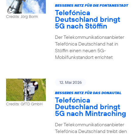
BESSERES NETZ FÜR DIE FONTANESTADT
Telefónica
Credits: Jörg Borm
Deutschland bringt
5G nach Stöffin
Der Telekommunikationsanbieter
Telefónica Deutschland hat in
Stöffin einen neuen 5G-
Mobilfunkstandort errichtet
12. Mai 2026
BESSERES NETZ FÜR DAS DONAUTAL
Telefónica
Credits: GfTD GmbH
Deutschland bringt
5G nach Mintraching
Der Telekommunikationsanbieter
Telefónica Deutschland treibt den