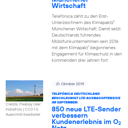
Wirtschaft
Telefónica zählt zu den Erst-
Unterzeichnern des Klimapakts²
Münchener Wirtschaft. Damit setzt
Deutschlands führendes
Mobilfunkunternehmen sein 2016
mit dem Klimapakt¹ begonnenes
Engagement für Klimaschutz in den
kommenden drei Jahren fort.
21. Oktober 2019
TELEFÓNICA DEUTSCHLAND
BESCHLEUNIGT LTE-AUSBAUOFFENSIVE
IM SEPTEMBER:
Credits: Pixabay User
850 neue LTE-Sender
IndiraFoto
|
CC0 1.0,
verbessern
Ausschnitt bearbeitet
Kundenerlebnis im O
2
Netz