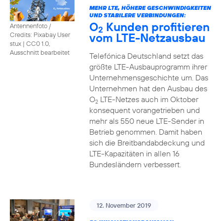
MEHR LTE, HÖHERE GESCHWINDIGKEITEN
UND STABILERE VERBINDUNGEN:
O
Kunden profitieren
Antennenfoto /
2
vom LTE-Netzausbau
Credits: Pixabay User
stux
|
CC0 1.0,
Ausschnitt bearbeitet
Telefónica Deutschland setzt das
größte LTE-Ausbauprogramm ihrer
Unternehmensgeschichte um. Das
Unternehmen hat den Ausbau des
O
LTE-Netzes auch im Oktober
2
konsequent vorangetrieben und
mehr als 550 neue LTE-Sender in
Betrieb genommen. Damit haben
sich die Breitbandabdeckung und
LTE-Kapazitäten in allen 16
Bundesländern verbessert.
12. November 2019