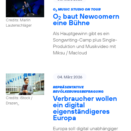
O
MUSIC STUDIO ON TOUR
2
O
baut Newcomern
2
Credits: Marlin
eine Bühne
Lautenschläger
Als Hauptgewinn gibt es ein
Songwriting-Camp plus Single-
Produktion und Musikvideo mit
Miksu / Macloud
04. März 2026
REPRÄSENTATIVE
BEVÖLKERUNGSBEFRAGUNG
Verbraucher wollen
Credits: iStock /
ein digital
Drazen_
eigenständigeres
Europa
Europa soll digital unabhängiger