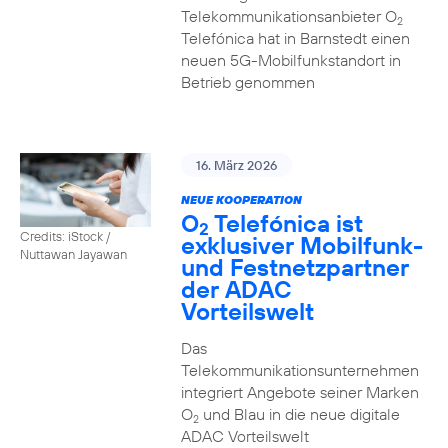
Telekommunikationsanbieter O
2
Telefónica hat in Barnstedt einen
neuen 5G-Mobilfunkstandort in
Betrieb genommen
16. März 2026
NEUE KOOPERATION
O
Telefónica ist
2
Credits: iStock /
exklusiver Mobilfunk-
Nuttawan Jayawan
und Festnetzpartner
der ADAC
Vorteilswelt
Das
Telekommunikationsunternehmen
integriert Angebote seiner Marken
O
und Blau in die neue digitale
2
ADAC Vorteilswelt