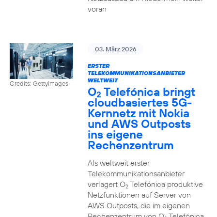
voran
03. März 2026
ERSTER
TELEKOMMUNIKATIONSANBIETER
WELTWEIT
Credits: Gettyimages
O
Telefónica bringt
2
cloudbasiertes 5G-
Kernnetz mit Nokia
und AWS Outposts
ins eigene
Rechenzentrum
Als weltweit erster
Telekommunikationsanbieter
verlagert O
Telefónica produktive
2
Netzfunktionen auf Server von
AWS Outposts, die im eigenen
Rechenzentrum von O
Telefónica