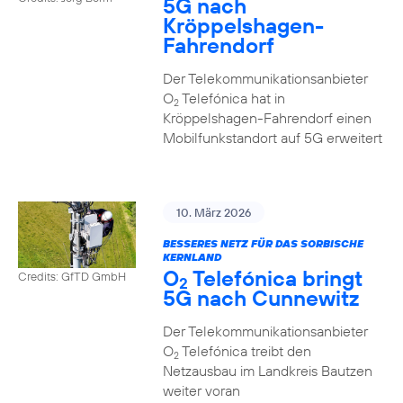
5G nach
Kröppelshagen-
Fahrendorf
Der Telekommunikationsanbieter
O
Telefónica hat in
2
Kröppelshagen-Fahrendorf einen
Mobilfunkstandort auf 5G erweitert
10. März 2026
BESSERES NETZ FÜR DAS SORBISCHE
KERNLAND
O
Telefónica bringt
Credits: GfTD GmbH
2
5G nach Cunnewitz
Der Telekommunikationsanbieter
O
Telefónica treibt den
2
Netzausbau im Landkreis Bautzen
weiter voran