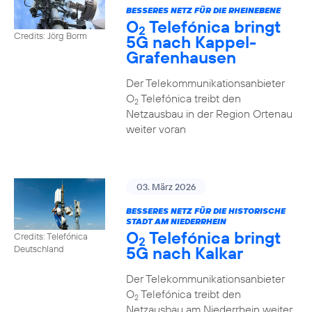
BESSERES NETZ FÜR DIE RHEINEBENE
O
Telefónica bringt
2
Credits: Jörg Borm
5G nach Kappel-
Grafenhausen
Der Telekommunikationsanbieter
O
Telefónica treibt den
2
Netzausbau in der Region Ortenau
weiter voran
03. März 2026
BESSERES NETZ FÜR DIE HISTORISCHE
STADT AM NIEDERRHEIN
O
Telefónica bringt
Credits: Telefónica
2
5G nach Kalkar
Deutschland
Der Telekommunikationsanbieter
O
Telefónica treibt den
2
Netzausbau am Niederrhein weiter