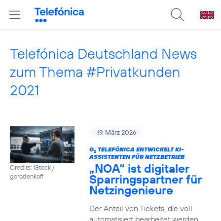
Telefónica Deutschland News
zum Thema #Privatkunden
2021
19. März 2026
O
TELEFÓNICA ENTWICKELT KI-
2
ASSISTENTEN FÜR NETZBETRIEB
„NOA“ ist digitaler
Credits: iStock /
Sparringspartner für
gorodenkoff
Netzingenieure
Der Anteil von Tickets, die voll
automatisiert bearbeitet werden