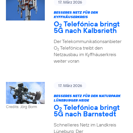
17. März 2026
BESSERES NETZ FÜR DEN
KYFFHÄUSERKREIS
O
Telefónica bringt
2
5G nach Kalbsrieth
Der Telekommunikationsanbieter
O
Telefónica treibt den
2
Netzausbau im Kyffhäuserkreis
weiter voran
17. März 2026
BESSERES NETZ FÜR DEN NATURPARK
LÜNEBURGER HEIDE
O
Telefónica bringt
Credits: Jörg Borm
2
5G nach Barnstedt
Schnelleres Netz im Landkreis
Lüneburg: Der