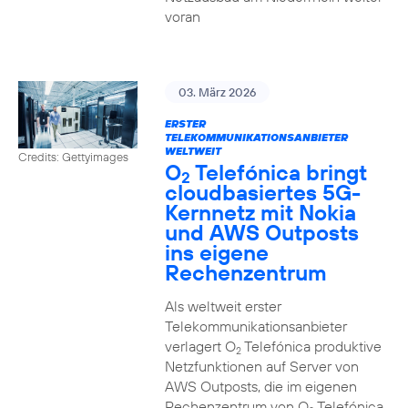
voran
03. März 2026
ERSTER
TELEKOMMUNIKATIONSANBIETER
WELTWEIT
Credits: Gettyimages
O
Telefónica bringt
2
cloudbasiertes 5G-
Kernnetz mit Nokia
und AWS Outposts
ins eigene
Rechenzentrum
Als weltweit erster
Telekommunikationsanbieter
verlagert O
Telefónica produktive
2
Netzfunktionen auf Server von
AWS Outposts, die im eigenen
Rechenzentrum von O
Telefónica