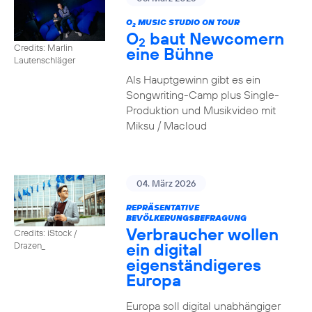
O
MUSIC STUDIO ON TOUR
2
O
baut Newcomern
2
Credits: Marlin
eine Bühne
Lautenschläger
Als Hauptgewinn gibt es ein
Songwriting-Camp plus Single-
Produktion und Musikvideo mit
Miksu / Macloud
04. März 2026
REPRÄSENTATIVE
BEVÖLKERUNGSBEFRAGUNG
Verbraucher wollen
Credits: iStock /
ein digital
Drazen_
eigenständigeres
Europa
Europa soll digital unabhängiger