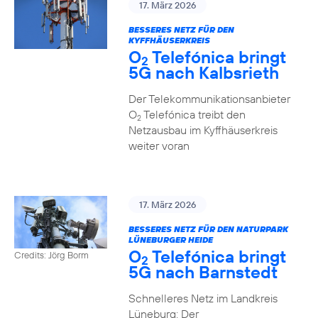
17. März 2026
BESSERES NETZ FÜR DEN
KYFFHÄUSERKREIS
O
Telefónica bringt
2
5G nach Kalbsrieth
Der Telekommunikationsanbieter
O
Telefónica treibt den
2
Netzausbau im Kyffhäuserkreis
weiter voran
17. März 2026
BESSERES NETZ FÜR DEN NATURPARK
LÜNEBURGER HEIDE
O
Telefónica bringt
Credits: Jörg Borm
2
5G nach Barnstedt
Schnelleres Netz im Landkreis
Lüneburg: Der