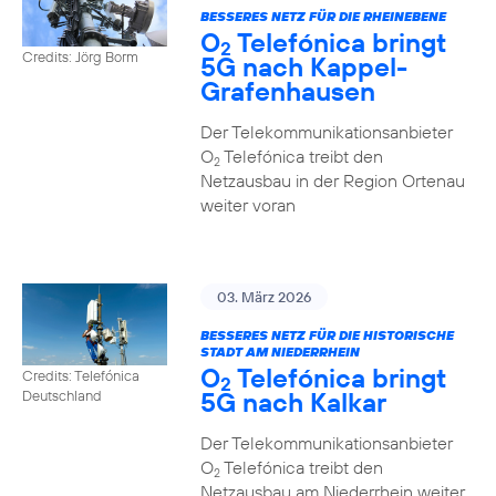
BESSERES NETZ FÜR DIE RHEINEBENE
O
Telefónica bringt
2
Credits: Jörg Borm
5G nach Kappel-
Grafenhausen
Der Telekommunikationsanbieter
O
Telefónica treibt den
2
Netzausbau in der Region Ortenau
weiter voran
03. März 2026
BESSERES NETZ FÜR DIE HISTORISCHE
STADT AM NIEDERRHEIN
O
Telefónica bringt
Credits: Telefónica
2
5G nach Kalkar
Deutschland
Der Telekommunikationsanbieter
O
Telefónica treibt den
2
Netzausbau am Niederrhein weiter