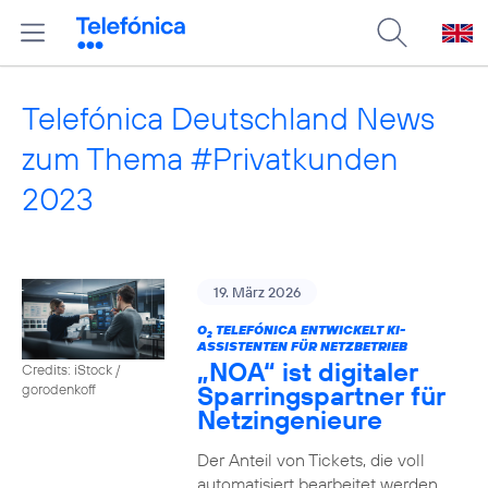
Telefónica Deutschland News
zum Thema #Privatkunden
2023
19. März 2026
O
TELEFÓNICA ENTWICKELT KI-
2
ASSISTENTEN FÜR NETZBETRIEB
„NOA“ ist digitaler
Credits: iStock /
Sparringspartner für
gorodenkoff
Netzingenieure
Der Anteil von Tickets, die voll
automatisiert bearbeitet werden