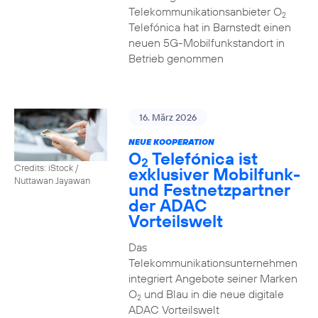
Telekommunikationsanbieter O
2
Telefónica hat in Barnstedt einen
neuen 5G-Mobilfunkstandort in
Betrieb genommen
16. März 2026
NEUE KOOPERATION
O
Telefónica ist
2
Credits: iStock /
exklusiver Mobilfunk-
Nuttawan Jayawan
und Festnetzpartner
der ADAC
Vorteilswelt
Das
Telekommunikationsunternehmen
integriert Angebote seiner Marken
O
und Blau in die neue digitale
2
ADAC Vorteilswelt