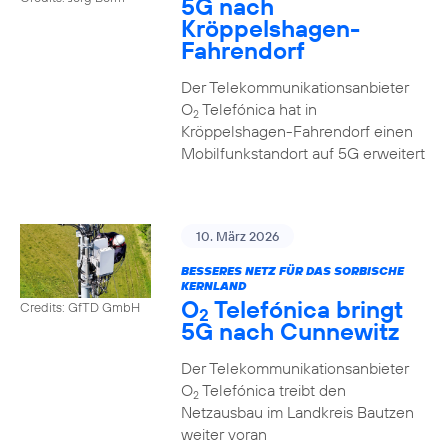
5G nach
Kröppelshagen-
Fahrendorf
Der Telekommunikationsanbieter
O
Telefónica hat in
2
Kröppelshagen-Fahrendorf einen
Mobilfunkstandort auf 5G erweitert
10. März 2026
BESSERES NETZ FÜR DAS SORBISCHE
KERNLAND
O
Telefónica bringt
Credits: GfTD GmbH
2
5G nach Cunnewitz
Der Telekommunikationsanbieter
O
Telefónica treibt den
2
Netzausbau im Landkreis Bautzen
weiter voran