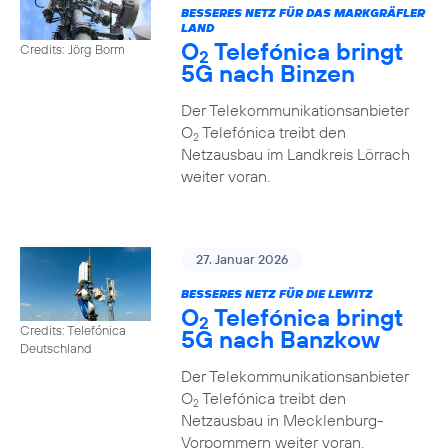
BESSERES NETZ FÜR DAS MARKGRÄFLER
LAND
O
Telefónica bringt
Credits: Jörg Borm
2
5G nach Binzen
Der Telekommunikationsanbieter
O
Telefónica treibt den
2
Netzausbau im Landkreis Lörrach
weiter voran.
27. Januar 2026
BESSERES NETZ FÜR DIE LEWITZ
O
Telefónica bringt
2
Credits: Telefónica
5G nach Banzkow
Deutschland
Der Telekommunikationsanbieter
O
Telefónica treibt den
2
Netzausbau in Mecklenburg-
Vorpommern weiter voran.