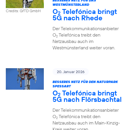
BESSERES NETZ FÜR DAS
WESTMÜNSTERLAND
O
Telefónica bringt
Credits: GfTD GmbH
2
5G nach Rhede
Der Telekommunikationsanbieter
O
Telefónica treibt den
2
Netzausbau auch im
Westmünsterland weiter voran.
20. Januar 2026
BESSERES NETZ FÜR DEN NATURPARK
SPESSART
O
Telefónica bringt
2
5G nach Flörsbachtal
Der Telekommunikationsanbieter
O
Telefónica treibt den
2
Netzausbau auch im Main-Kinzig-
Kreis weiter voran.