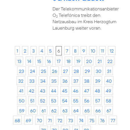
Der Telekommunikationsanbieter
O
Telefónica treibt den
2
Netzausbau im Kreis Herzogtum
Lauenburg weiter voran.
1
2
3
4
5
6
7
8
9
10
11
12
13
14
15
16
17
18
19
20
21
22
23
24
25
26
27
28
29
30
31
32
33
34
35
36
37
38
39
40
41
42
43
44
45
46
47
48
49
50
51
52
53
54
55
56
57
58
59
60
61
62
63
64
65
66
67
68
69
70
71
72
73
74
75
76
77