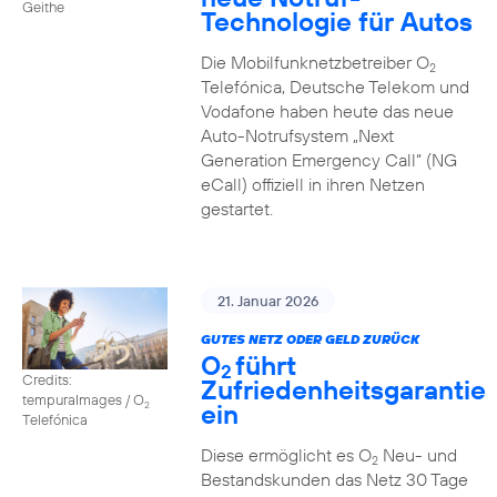
Geithe
Technologie für Autos
Die Mobilfunknetzbetreiber O
2
Telefónica, Deutsche Telekom und
Vodafone haben heute das neue
Auto-Notrufsystem „Next
Generation Emergency Call“ (NG
eCall) offiziell in ihren Netzen
gestartet.
21. Januar 2026
GUTES NETZ ODER GELD ZURÜCK
O
führt
2
Credits:
Zufriedenheitsgarantie
tempuraImages / O
ein
2
Telefónica
Diese ermöglicht es O
Neu- und
2
Bestandskunden das Netz 30 Tage