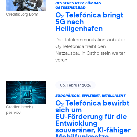
BESSERES NETZ FÜR DAS
OSTSEEHEILBAD
O
Telefónica bringt
Credits: Jörg Borm
2
5G nach
Heiligenhafen
Der Telekommunikationsanbieter
O
Telefónica treibt den
2
Netzausbau in Ostholstein weiter
voran
06. Februar 2026
EUROPÄISCH, EFFIZIENT, INTELLIGENT
O
Telefónica bewirbt
2
Credits: istock /
sich um
peshkov
EU‑Förderung für die
Entwicklung
souveräner, KI‑fähiger
Mobilfunknetze