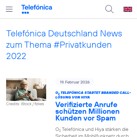
Telefónica Deutschland News
zum Thema #Privatkunden
2022
19. Februar 2026
O
TELEFÓNICA STARTET BRANDED CALL-
2
LÖSUNG VON HIYA
Verifizierte Anrufe
Credits: iStock / fizkes
schützen Millionen
Kunden vor Spam
O
Telefónica und Hiya stärken die
2
Sicherheit im Mobilfunknetz durch