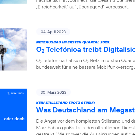
Fachzeitschrift „connect“ die Gesamtnote „sehr 
„Erreichbarkeit“ auf „überragend“ verbessert.
04. April 2023
NETZAUSBAU IM ERSTEN QUARTAL 2023:
O
Telefónica treibt Digitalis
2
O
Telefónica hat sein O
Netz im ersten Quarta
2
2
bundesweit für eine bessere Mobilfunkversorg
30. März 2023
KEIN STILLSTAND TROTZ STREIK:
Was Deutschland am Megastr
Die Angst vor dem kompletten Stillstand und 
März haben große Teile des öffentlichen Diens
gestreikt. Wie schwer die Auswirkungen auf die