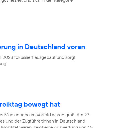
gut“ erzielt und sich in der Kategorie
ierung in Deutschland voran
l 2023 fokussiert ausgebaut und sorgt
ung.
eiktag bewegt hat
das Medienecho im Vorfeld waren groß: Am 27.
tes und der Zugführer:innen in Deutschland
 Mobilität waren, zeigt eine Auswertung von O