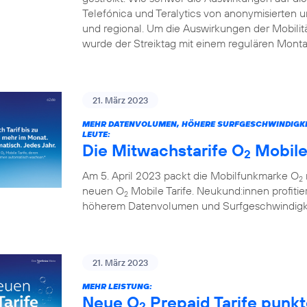
Telefónica und Teralytics von anonymisierten
und regional. Um die Auswirkungen der Mobilitä
wurde der Streiktag mit einem regulären Monta
21. März 2023
MEHR DATENVOLUMEN, HÖHERE SURFGESCHWINDIGKEITE
LEUTE:
Die Mitwachstarife O
Mobile
2
Am 5. April 2023 packt die Mobilfunkmarke O
2
neuen O
Mobile Tarife. Neukund:innen profitie
2
höherem Datenvolumen und Surfgeschwindigkei
21. März 2023
MEHR LEISTUNG:
Neue O
Prepaid Tarife punk
2