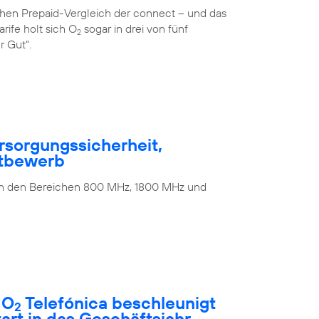
ichen Prepaid-Vergleich der connect – und das
rife holt sich O
sogar in drei von fünf
2
r Gut“.
rsorgungssicherheit,
ttbewerb
 in den Bereichen 800 MHz, 1800 MHz und
 O
Telefónica beschleunigt
2
rt in das Geschäftsjahr