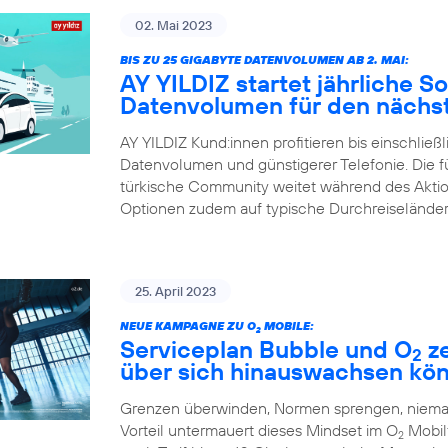
02. Mai 2023
BIS ZU 25 GIGABYTE DATENVOLUMEN AB 2. MAI:
AY YILDIZ startet jährliche 
Datenvolumen für den nächst
AY YILDIZ Kund:innen profitieren bis einschließ
Datenvolumen und günstigerer Telefonie. Die 
türkische Community weitet während des Aktions
Optionen zudem auf typische Durchreiseländer
25. April 2023
NEUE KAMPAGNE ZU O
MOBILE:
2
Serviceplan Bubble und O
ze
2
über sich hinauswachsen kö
Grenzen überwinden, Normen sprengen, niemals
Vorteil untermauert dieses Mindset im O
Mobilf
2