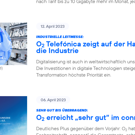
nach Tarif bis zu 10 Gigabyte mehr im Monat, j
12. April 2023
INDUSTRIELLE LEITMESSE:
O
Telefónica zeigt auf der 
2
die Industrie
Digitalisierung ist auch in weltwirtschaftlich u
Die Investitionen in digitale Technologien st
d)
Transformation höchste Priorität ein.
06. April 2023
SEHR GUT BIS ÜBERRAGEND:
O
erreicht „sehr gut“ im con
2
Deutliches Plus gegenüber dem Vorjahr: O
hat
2