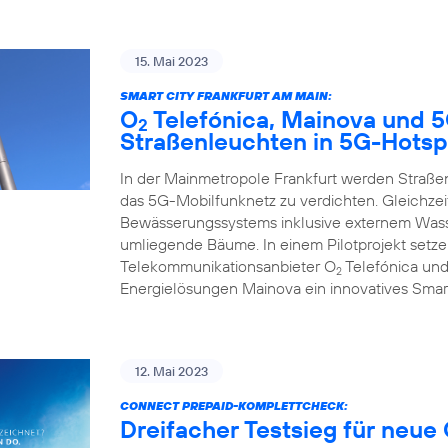
15. Mai 2023
SMART CITY FRANKFURT AM MAIN:
O
Telefónica, Mainova und 
2
Straßenleuchten in 5G-Hotsp
In der Mainmetropole Frankfurt werden Straß
das 5G-Mobilfunknetz zu verdichten. Gleichzeit
Bewässerungssystems inklusive externem Wasse
umliegende Bäume. In einem Pilotprojekt set
Telekommunikationsanbieter O
Telefónica und
2
Energielösungen Mainova ein innovatives Smar
12. Mai 2023
CONNECT PREPAID-KOMPLETTCHECK:
Dreifacher Testsieg für neue