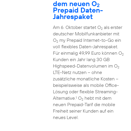
dem neuen O
2
Prepaid Daten-
Jahrespaket
Am 6. Oktober startet O
als erster
2
deutscher Mobilfunkanbieter mit
O
my Prepaid Internet-to-Go ein
2
voll flexibles Daten-Jahrespaket.
Für einmalig 49,99 Euro können O
2
Kunden ein Jahr lang 30 GB
Highspeed-Datenvolumen im O
2
LTE-Netz nutzen – ohne
zusätzliche monatliche Kosten –
beispielsweise als mobile Office-
Lösung oder flexible Streaming-
Alternative.
O
hebt mit dem
1
2
neuen Prepaid-Tarif die mobile
Freiheit seiner Kunden auf ein
neues Level.