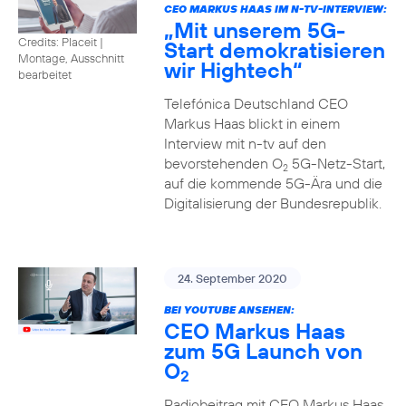
CEO MARKUS HAAS IM N-TV-INTERVIEW:
„Mit unserem 5G-
Credits: Placeit
|
Start demokratisieren
Montage, Ausschnitt
wir Hightech“
bearbeitet
Telefónica Deutschland CEO
Markus Haas blickt in einem
Interview mit n-tv auf den
bevorstehenden O
5G-Netz-Start,
2
auf die kommende 5G-Ära und die
Digitalisierung der Bundesrepublik.
24. September 2020
BEI YOUTUBE ANSEHEN:
CEO Markus Haas
zum 5G Launch von
O
2
Radiobeitrag mit CEO Markus Haas