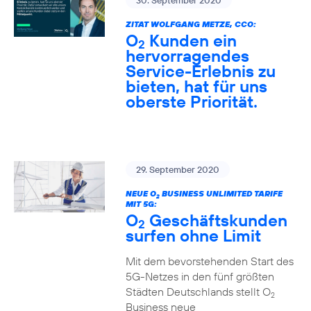
30. September 2020
ZITAT WOLFGANG METZE, CCO:
O
Kunden ein
2
hervorragendes
Service-Erlebnis zu
bieten, hat für uns
oberste Priorität.
29. September 2020
NEUE O
BUSINESS UNLIMITED TARIFE
2
MIT 5G:
O
Geschäftskunden
2
surfen ohne Limit
Mit dem bevorstehenden Start des
5G-Netzes in den fünf größten
Städten Deutschlands stellt O
2
Business neue