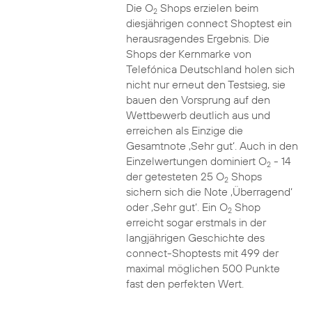
Die O
Shops erzielen beim
2
diesjährigen connect Shoptest ein
herausragendes Ergebnis. Die
Shops der Kernmarke von
Telefónica Deutschland holen sich
nicht nur erneut den Testsieg, sie
bauen den Vorsprung auf den
Wettbewerb deutlich aus und
erreichen als Einzige die
Gesamtnote ‚Sehr gut‘. Auch in den
Einzelwertungen dominiert O
- 14
2
der getesteten 25 O
Shops
2
sichern sich die Note ‚Überragend‘
oder ‚Sehr gut‘. Ein O
Shop
2
erreicht sogar erstmals in der
langjährigen Geschichte des
connect-Shoptests mit 499 der
maximal möglichen 500 Punkte
fast den perfekten Wert.