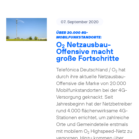
07. September 2020
ÜBER 20.000 4G-
MOBILFUNKSTANDORTE:
O
Netzausbau-
2
Offensive macht
große Fortschritte
Telefónica Deutschland / O
hat
2
durch ihre aktuelle Netzausbau-
Offensive die Marke von 20.000
Mobilfunkstandorten bei der 4G-
Versorgung geknackt. Seit
Jahresbeginn hat der Netzbetreiber
rund 4.000 flächenwirksame 4G-
Stationen errichtet, um zahlreiche
Orte und Gemeindeteile erstmals
mit mobilem O
Highspeed-Netz zu
2
versorgen. Hinzu kommen über