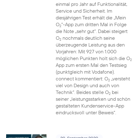
einmal pro Jahr auf Funktionalität,
Service und Sicherheit. Im
diesjährigen Test erhält die „Mein
O
“-App zum dritten Mal in Folge
2
die Note „sehr gut“. Dabei steigert
O
nochmals deutlich seine
2
überzeugende Leistung aus den
Vorjahren: Mit 927 von 1.000
möglichen Punkten holt sich die O
2
App zum ersten Mal den Testsieg
(punktgleich mit Vodafone).
connect kommentiert: O
„versteht
2
viel von Design und auch von
Technik“. Beides stelle O
bei
2
seiner „leistungsstarken und schön
gestalteten Kundenservice-App
eindrucksvoll unter Beweis“.