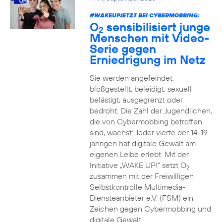
#WAKEUPJETZT BEI CYBERMOBBING:
O
sensibilisiert junge
2
Menschen mit Video-
Serie gegen
Erniedrigung im Netz
Sie werden angefeindet,
bloßgestellt, beleidigt, sexuell
belästigt, ausgegrenzt oder
bedroht: Die Zahl der Jugendlichen,
die von Cybermobbing betroffen
sind, wächst: Jeder vierte der 14-19
jährigen hat digitale Gewalt am
eigenen Leibe erlebt. Mit der
Initiative „WAKE UP!“ setzt O
2
zusammen mit der Freiwilligen
Selbstkontrolle Multimedia-
Diensteanbieter e.V. (FSM) ein
Zeichen gegen Cybermobbing und
digitale Gewalt.