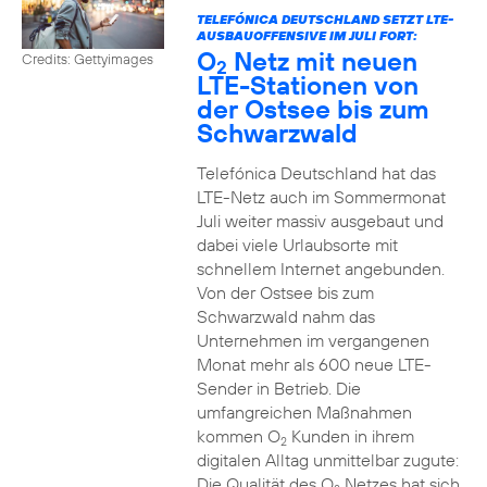
TELEFÓNICA DEUTSCHLAND SETZT LTE-
AUSBAUOFFENSIVE IM JULI FORT:
O
Netz mit neuen
Credits: Gettyimages
2
LTE-Stationen von
der Ostsee bis zum
Schwarzwald
Telefónica Deutschland hat das
LTE-Netz auch im Sommermonat
Juli weiter massiv ausgebaut und
dabei viele Urlaubsorte mit
schnellem Internet angebunden.
Von der Ostsee bis zum
Schwarzwald nahm das
Unternehmen im vergangenen
Monat mehr als 600 neue LTE-
Sender in Betrieb. Die
umfangreichen Maßnahmen
kommen O
Kunden in ihrem
2
digitalen Alltag unmittelbar zugute:
Die Qualität des O
Netzes hat sich