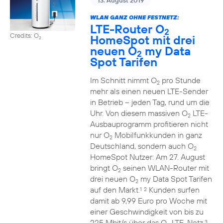
13. August 2019
WLAN GANZ OHNE FESTNETZ:
LTE-Router O
2
Credits: O
HomeSpot mit drei
2
neuen O
my Data
2
Spot Tarifen
Im Schnitt nimmt O
pro Stunde
2
mehr als einen neuen LTE-Sender
in Betrieb – jeden Tag, rund um die
Uhr. Von diesem massiven O
LTE-
2
Ausbauprogramm profitieren nicht
nur O
Mobilfunkkunden in ganz
2
Deutschland, sondern auch O
2
HomeSpot Nutzer: Am 27. August
bringt O
seinen WLAN-Router mit
2
drei neuen O
my Data Spot Tarifen
2
auf den Markt.
Kunden surfen
1
2
damit ab 9,99 Euro pro Woche mit
einer Geschwindigkeit von bis zu
225 Mbit/s über das O
LTE-Netz.
3