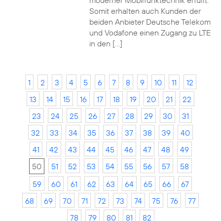
moderner Mobilfunktechnik erfüllt.
Somit erhalten auch Kunden der
beiden Anbieter Deutsche Telekom
und Vodafone einen Zugang zu LTE
in den […]
1
2
3
4
5
6
7
8
9
10
11
12
13
14
15
16
17
18
19
20
21
22
23
24
25
26
27
28
29
30
31
32
33
34
35
36
37
38
39
40
41
42
43
44
45
46
47
48
49
50
51
52
53
54
55
56
57
58
59
60
61
62
63
64
65
66
67
68
69
70
71
72
73
74
75
76
77
78
79
80
81
82