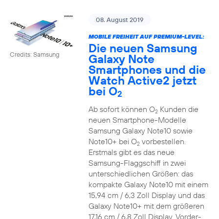
08. August 2019
MOBILE FREIHEIT AUF PREMIUM-LEVEL:
Die neuen Samsung
Credits: Samsung
Galaxy Note
Smartphones und die
Watch Active2 jetzt
bei O
2
Ab sofort können O
Kunden die
2
neuen Smartphone-Modelle
Samsung Galaxy Note10 sowie
Note10+ bei O
vorbestellen.
2
Erstmals gibt es das neue
Samsung-Flaggschiff in zwei
unterschiedlichen Größen: das
kompakte Galaxy Note10 mit einem
15,94 cm / 6,3 Zoll Display und das
Galaxy Note10+ mit dem größeren
17,16 cm / 6,8 Zoll Display. Vorder-