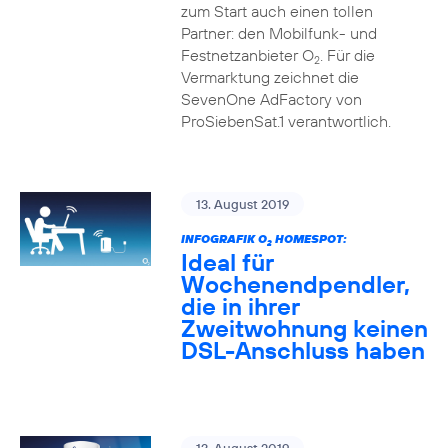
zum Start auch einen tollen
Partner: den Mobilfunk- und
Festnetzanbieter O
. Für die
2
Vermarktung zeichnet die
SevenOne AdFactory von
ProSiebenSat.1 verantwortlich.
13. August 2019
INFOGRAFIK O
HOMESPOT:
2
Ideal für
Wochenendpendler,
die in ihrer
Zweitwohnung keinen
DSL-Anschluss haben