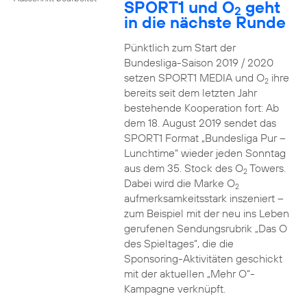
SPORT1 und O
geht
2
in die nächste Runde
Pünktlich zum Start der
Bundesliga-Saison 2019 / 2020
setzen SPORT1 MEDIA und O
ihre
2
bereits seit dem letzten Jahr
bestehende Kooperation fort: Ab
dem 18. August 2019 sendet das
SPORT1 Format „Bundesliga Pur –
Lunchtime“ wieder jeden Sonntag
aus dem 35. Stock des O
Towers.
2
Dabei wird die Marke O
2
aufmerksamkeitsstark inszeniert –
zum Beispiel mit der neu ins Leben
gerufenen Sendungsrubrik „Das O
des Spieltages“, die die
Sponsoring-Aktivitäten geschickt
mit der aktuellen „Mehr O“-
Kampagne verknüpft.