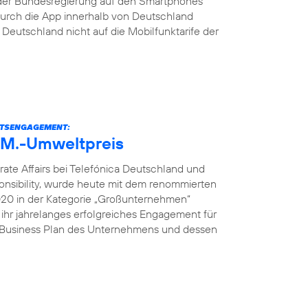
der Bundesregierung auf den Smartphones
s durch die App innerhalb von Deutschland
eutschland nicht auf die Mobilfunktarife der
ITSENGAGEMENT:
U.M.-Umweltpreis
rate Affairs bei Telefónica Deutschland und
onsibility, wurde heute mit dem renommierten
2020 in der Kategorie „Großunternehmen“
 ihr jahrelanges erfolgreiches Engagement für
e Business Plan des Unternehmens und dessen