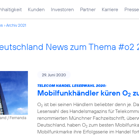
haltigkeit
Kunden
Investoren
Partner
Karriere
Presse
ws
Archiv 2021
Deutschland News zum Thema #o2 
29. Juni 2020
TELECOM HANDEL LESERWAHL 2020:
Mobilfunkhändler küren O
z
2
O
ist bei seinen Händlern beliebter denn je. D
2
Leserwahl des Handelsmagazins für Telekommun
renommierten Münchner Fachzeitschrift, über
land / Fernanda
Deutschland, haben O
zum besten Mobilfunkanb
2
Mobilfunkmarke ihre Erfolgsserie im Handel fort