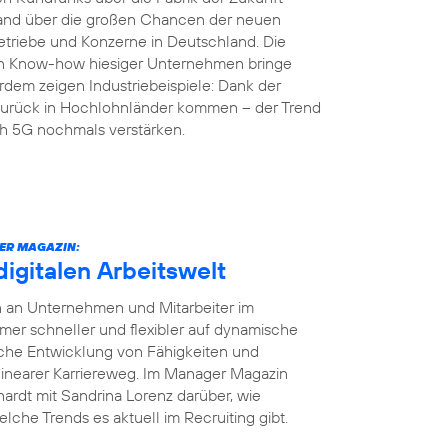
land über die großen Chancen der neuen
etriebe und Konzerne in Deutschland. Die
en Know-how hiesiger Unternehmen bringe
rdem zeigen Industriebeispiele: Dank der
r zurück in Hochlohnländer kommen – der Trend
ch 5G nochmals verstärken.
ER MAGAZIN:
digitalen Arbeitswelt
en an Unternehmen und Mitarbeiter im
r schneller und flexibler auf dynamische
iche Entwicklung von Fähigkeiten und
 linearer Karriereweg. Im Manager Magazin
ardt mit Sandrina Lorenz darüber, wie
elche Trends es aktuell im Recruiting gibt.