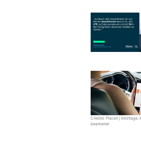
Credits: Placeit
|
Montage, A
bearbeitet