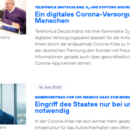
TELEFÓNICA DEUTSCHLAND, O
UND STIFTUNG DIGITA
2
Ein digitales Corona-Versorg
Menschen
Telefónica Deutschland mit ihrer Kernmarke O
2
digitales Versorgungspaket speziell für die A
graphy
ihnen durch die andauernde Corona-Krise zu h
der räumlichen Trennung den Kontakt mit Freun
Informationen gerade auch über gesundheitlic
Corona-App kennen lernen.
16. Juni 2020
NAMENSBEITRAG VON CEO MARKUS HAAS ZUM MOBIL
Eingriff des Staates nur bei 
notwendig
In der Corona-Krise hat sich einmal mehr gezeig
Infrastruktur für das Aufrechterhalten des öffe
land