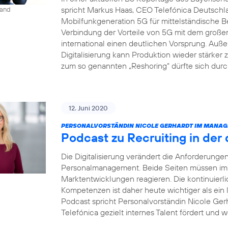
spricht Markus Haas, CEO Telefónica Deutsch
land
Mobilfunkgeneration 5G für mittelständische B
Verbindung der Vorteile von 5G mit dem groß
international einen deutlichen Vorsprung. Auße
Digitalisierung kann Produktion wieder stärke
zum so genannten „Reshoring“ dürfte sich dur
12. Juni 2020
PERSONALVORSTÄNDIN NICOLE GERHARDT IM MANAG
Podcast zu Recruiting in der 
Die Digitalisierung verändert die Anforderung
Personalmanagement. Beide Seiten müssen imme
Marktentwicklungen reagieren. Die kontinuierl
Kompetenzen ist daher heute wichtiger als ein
Podcast spricht Personalvorständin Nicole Gerh
Telefónica gezielt internes Talent fördert und w