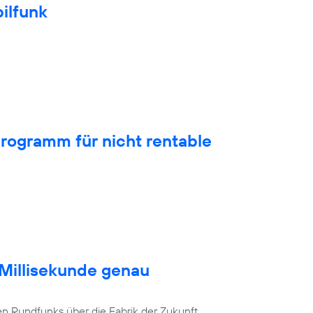
ilfunk
rogramm für nicht rentable
 Millisekunde genau
en Rundfunks über die Fabrik der Zukunft