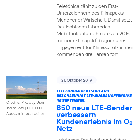
Telefónica zählt zu den Erst-
Unterzeichnern des Klimapakts²
Münchener Wirtschaft. Damit setzt
Deutschlands führendes
Mobilfunkunternehmen sein 2016
mit dem Klimapakt¹ begonnenes
Engagement für Klimaschutz in den
kommenden drei Jahren fort.
21. Oktober 2019
TELEFÓNICA DEUTSCHLAND
BESCHLEUNIGT LTE-AUSBAUOFFENSIVE
IM SEPTEMBER:
Credits: Pixabay User
850 neue LTE-Sender
IndiraFoto
|
CC0 1.0,
verbessern
Ausschnitt bearbeitet
Kundenerlebnis im O
2
Netz
Telefónica Deutschland hat ihre