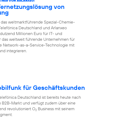
TNER VON ARLANXEO:
Vernetzungslösung von
rung
ft das weltmarktführende Spezial-Chemie-
Telefónica Deutschland und Arlanxeo
dutzend Millionen Euro für IT- und
für das weltweit führende Unternehmen für
te Network-as-a-Service-Technologie mit
und integrieren.
obilfunk für Geschäftskunden
efónica Deutschland ist bereits heute nach
 B2B-Markt und verfügt zudem über eine
nd revolutioniert O
Business mit seinem
2
egment.