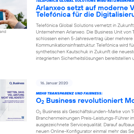
TELEFÓNICA GLOBAL SOLUTIONS WIRD NETZWERKPAR
Arlanxeo setzt auf moderne 
Telefónica für die Digitalisie
Telefónica Global Solutions vernetzt in Zukun
Unternehmen Arlanxeo. Die Business Unit von 
land
schlossen einen 5-Jahresvertrag über mehrere 
Kommunikationsinfrastruktur. Telefónica wird 
synthetischen Kautschuk in Zukunft die neues
integrierten Sicherheitslösungen bereitstellen 
16. Januar 2020
MEHR TRANSPARENZ UND FAIRNESS:
O
Business revolutioniert M
2
O
Business als Geschäftskunden-Marke von Tel
2
Branchenmeinungen Preis-Leistungs-Führer im
ausgezeichnete Servicequalität. Darauf aufbaue
neuen Online-Konfigurator einmal mehr das S