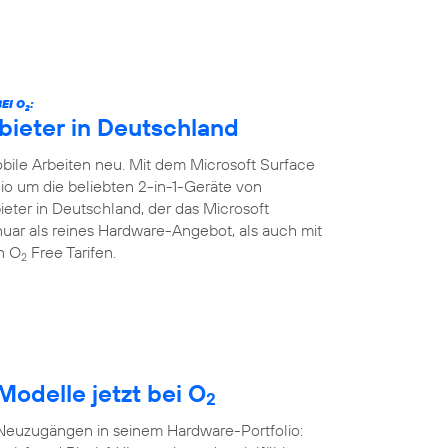
EI O
:
2
bieter in Deutschland
ile Arbeiten neu. Mit dem Microsoft Surface
lio um die beliebten 2-in-1-Geräte von
ieter in Deutschland, der das Microsoft
Januar als reines Hardware-Angebot, als auch mit
en O
Free Tarifen.
2
Modelle jetzt bei O
2
 Neuzugängen in seinem Hardware-Portfolio: