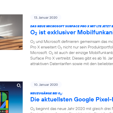
13. Januar 2020
DAS NEUE MICROSOFT SURFACE PRO X MIT LTE JETZT B
O
ist exklusiver Mobilfunkan
2
O
und Microsoft definieren gemeinsam das mob
2
Pro X erweitert O
nicht nur sein Produktportfo
2
Microsoft. O
ist auch der einzige Mobilfunkanb
2
Surface Pro X vertreibt. Dieses gibt es ab 16. 
attraktiven Datentarifen sowie mit den beliebt
10. Januar 2020
NEUZUGÄNGE BEI O
:
2
Die aktuellsten Google Pixel-
O
beginnt das neue Jahr 2020 mit gleich drei
2