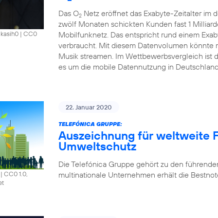
Das O
Netz eröffnet das Exabyte-Zeitalter im
2
zwölf Monaten schickten Kunden fast 1 Millia
Mobilfunknetz. Das entspricht rund einem Exab
akasih0
|
CC0
verbraucht. Mit diesem Datenvolumen könnte m
Musik streamen. Im Wettbewerbsvergleich ist 
es um die mobile Datennutzung in Deutschland
22. Januar 2020
TELEFÓNICA GRUPPE:
Auszeichnung für weltweite F
Umweltschutz
Die Telefónica Gruppe gehört zu den führende
multinationale Unternehmen erhält die Bestnote
|
CC0 1.0,
et