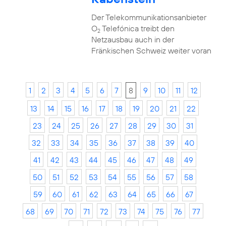
Der Telekommunikationsanbieter
O
Telefónica treibt den
2
Netzausbau auch in der
Fränkischen Schweiz weiter voran
1
2
3
4
5
6
7
8
9
10
11
12
13
14
15
16
17
18
19
20
21
22
23
24
25
26
27
28
29
30
31
32
33
34
35
36
37
38
39
40
41
42
43
44
45
46
47
48
49
50
51
52
53
54
55
56
57
58
59
60
61
62
63
64
65
66
67
68
69
70
71
72
73
74
75
76
77