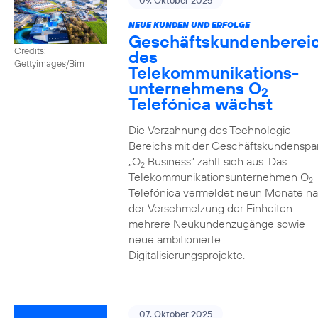
09. Oktober 2025
NEUE KUNDEN UND ERFOLGE
Geschäftskundenberei
Credits:
des
Gettyimages/Bim
Telekommunikations­
unternehmens O
2
Telefónica wächst
Die Verzahnung des Technologie-
Bereichs mit der Geschäftskundenspa
„O
Business” zahlt sich aus: Das
2
Telekommunikationsunternehmen O
2
Telefónica vermeldet neun Monate n
der Verschmelzung der Einheiten
mehrere Neukundenzugänge sowie
neue ambitionierte
Digitalisierungsprojekte.
07. Oktober 2025