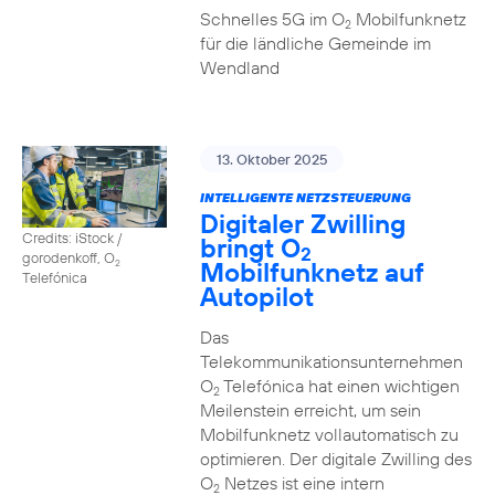
Schnelles 5G im O
Mobilfunknetz
2
für die ländliche Gemeinde im
Wendland
13. Oktober 2025
INTELLIGENTE NETZSTEUERUNG
Digitaler Zwilling
Credits: iStock /
bringt O
2
gorodenkoff, O
Mobilfunknetz auf
2
Telefónica
Autopilot
Das
Telekommunikationsunternehmen
O
Telefónica hat einen wichtigen
2
Meilenstein erreicht, um sein
Mobilfunknetz vollautomatisch zu
optimieren. Der digitale Zwilling des
O
Netzes ist eine intern
2