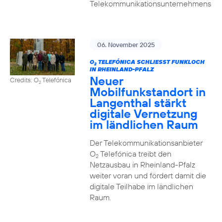
Telekommunikationsunternehmens
06. November 2025
O
TELEFÓNICA SCHLIESST FUNKLOCH I
2
N RHEINLAND-PFALZ
Neuer
Credits: O
Telefónica
2
Mobilfunkstandort in
Langenthal stärkt
digitale Vernetzung
im ländlichen Raum
Der Telekommunikationsanbieter
O
Telefónica treibt den
2
Netzausbau in Rheinland-Pfalz
weiter voran und fördert damit die
digitale Teilhabe im ländlichen
Raum.