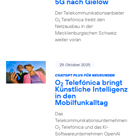
5G nach Gielow
Der Telekommunikationsanbieter
O
Telefónica treibt den
2
Netzausbau in der
Mecklenburgischen Schweiz
weiter voran
29. Oktober 2025
CHATGPT PLUS FÜR NEUKUNDEN
O
Telefónica bringt
2
Künstliche Intelligenz
in den
Mobilfunkalltag
Das
Telekommunikationsunternehmen
O
Telefónica und das KI-
2
Softwareunternehmen OpenAI