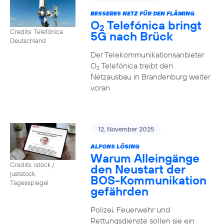
BESSERES NETZ FÜR DEN FLÄMING
O
Telefónica bringt
2
Credits: Telefónica
5G nach Brück
Deutschland
Der Telekommunikationsanbieter
O
Telefónica treibt den
2
Netzausbau in Brandenburg weiter
voran
12. November 2025
ALFONS LÖSING
Warum Alleingänge
Credits: istock /
den Neustart der
juststock,
BOS-Kommunikation
Tagesspiegel
gefährden
Polizei, Feuerwehr und
Rettungsdienste sollen sie ein