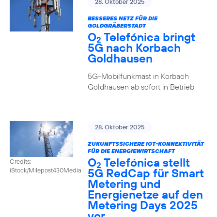
28. Oktober 2025
BESSERES NETZ FÜR DIE
GOLDGRÄBERSTADT
O
Telefónica bringt
2
5G nach Korbach
Goldhausen
5G-Mobilfunkmast in Korbach
Goldhausen ab sofort in Betrieb
28. Oktober 2025
ZUKUNFTSSICHERE IOT-KONNEKTIVITÄT
FÜR DIE ENERGIEWIRTSCHAFT
O
Telefónica stellt
Credits:
2
5G RedCap für Smart
iStock/Milepost430Media
Metering und
Energienetze auf den
Metering Days 2025
vor