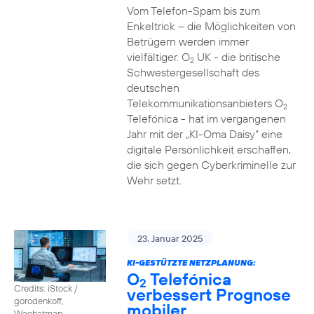
Vom Telefon-Spam bis zum
Enkeltrick – die Möglichkeiten von
Betrügern werden immer
vielfältiger. O
UK - die britische
2
Schwestergesellschaft des
deutschen
Telekommunikationsanbieters O
2
Telefónica - hat im vergangenen
Jahr mit der „KI-Oma Daisy“ eine
digitale Persönlichkeit erschaffen,
die sich gegen Cyberkriminelle zur
Wehr setzt.
23. Januar 2025
KI-GESTÜTZTE NETZPLANUNG:
O
Telefónica
2
Credits: iStock /
verbessert Prognose
gorodenkoff,
mobiler
Waehatman