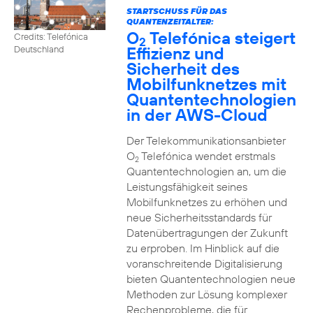
STARTSCHUSS FÜR DAS
QUANTENZEITALTER:
O
Telefónica steigert
Credits: Telefónica
2
Effizienz und
Deutschland
Sicherheit des
Mobilfunknetzes mit
Quantentechnologien
in der AWS-Cloud
Der Telekommunikationsanbieter
O
Telefónica wendet erstmals
2
Quantentechnologien an, um die
Leistungsfähigkeit seines
Mobilfunknetzes zu erhöhen und
neue Sicherheitsstandards für
Datenübertragungen der Zukunft
zu erproben. Im Hinblick auf die
voranschreitende Digitalisierung
bieten Quantentechnologien neue
Methoden zur Lösung komplexer
Rechenprobleme, die für