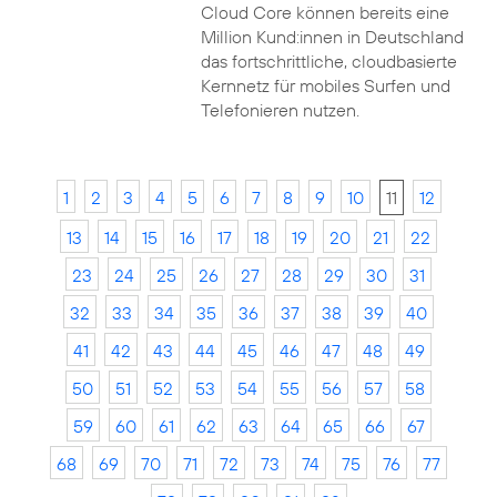
Cloud Core können bereits eine
Million Kund:innen in Deutschland
das fortschrittliche, cloudbasierte
Kernnetz für mobiles Surfen und
Telefonieren nutzen.
1
2
3
4
5
6
7
8
9
10
11
12
13
14
15
16
17
18
19
20
21
22
23
24
25
26
27
28
29
30
31
32
33
34
35
36
37
38
39
40
41
42
43
44
45
46
47
48
49
50
51
52
53
54
55
56
57
58
59
60
61
62
63
64
65
66
67
68
69
70
71
72
73
74
75
76
77