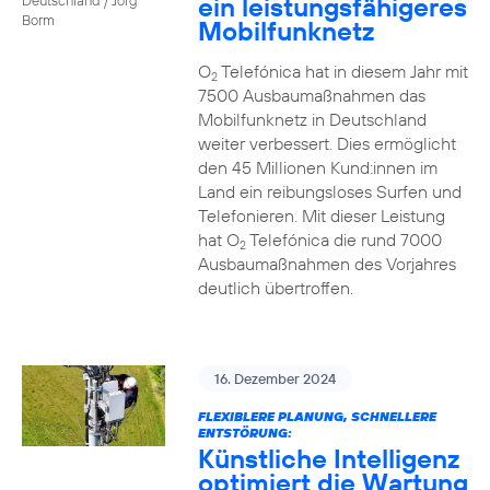
ein leistungsfähigeres
Borm
Mobilfunknetz
O
Telefónica hat in diesem Jahr mit
2
7500 Ausbaumaßnahmen das
Mobilfunknetz in Deutschland
weiter verbessert. Dies ermöglicht
den 45 Millionen Kund:innen im
Land ein reibungsloses Surfen und
Telefonieren. Mit dieser Leistung
hat O
Telefónica die rund 7000
2
Ausbaumaßnahmen des Vorjahres
deutlich übertroffen.
16. Dezember 2024
FLEXIBLERE PLANUNG, SCHNELLERE
ENTSTÖRUNG:
Künstliche Intelligenz
optimiert die Wartung