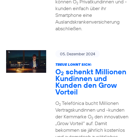
können O
Privatkundinnen und -
2
kunden einfach über ihr
Smartphone eine
Auslandskrankenversicherung
abschließen.
05. Dezember 2024
TREUE LOHNT SICH:
O
schenkt Millionen
2
Kundinnen und
Kunden den Grow
Vorteil
O
Telefónica bucht Millionen
2
Vertragskundinnen und -kunden
der Kernmarke O
den innovativen
2
„Grow Vorteil“ auf. Damit
bekommen sie jährlich kostenlos
und automatisch zusätzliches